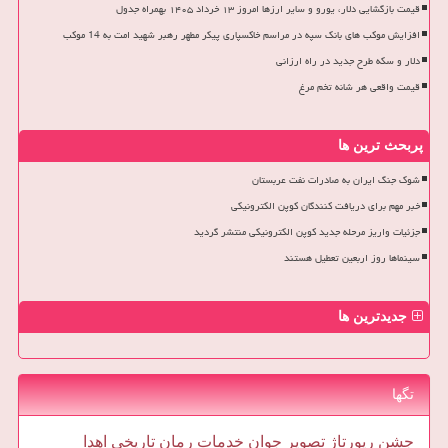
قیمت بازگشایی دلار، یورو و سایر ارزها امروز ۱۳ خرداد ۱۴۰۵ بهمراه جدول
افزایش موکب های بانک سپه در مراسم خاکسپاری پیکر مطهر رهبر شهید امت به 14 موکب
دلار و سکه طرح جدید در راه ارزانی
قیمت واقعی هر شانه تخم مرغ
پربحث ترین ها
شوک جنگ ایران به صادرات نفت عربستان
خبر مهم برای دریافت کنندگان کوپن الکترونیکی
جزئیات واریز مرحله جدید کوپن الکترونیکی منتشر گردید
سینماها روز اربعین تعطیل هستند
جدیدترین ها
تگها
جشن
رپورتاژ
تصویر
جوان
خدمات
رمان
تاریخی
اهدا