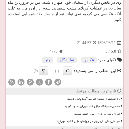
وی در بخش دیگری از سخنان خود اظهار داشت: من در فروردین ماه
سال 66 در عملیات كربلای هشت شیمیایی شدم. در آن زمان به علت
آنكه عكاسی می كردیم نمی توانستیم از ماسك ضد شیمیایی استفاده
كنیم.
1396/08/11
21:44:53
4773
5
/
5.0
تگهای خبر:
عكاس
,
نمایشگاه
,
هنر
این مطلب را می پسندید؟
(0)
(1)
X
تازه ترین مطالب مرتبط
۶۰ قسمت از سلمان فارسی آماده پخش گردید
هفتمین نمایشگاه مجازی کتاب تهران تمدید گردید
ایران ریشه دارد و از بین رفتنی نیست
سینمایی های تلویزیون در روزهای عزای امام حسین(ع)