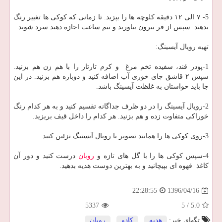
5- ۷ الی ۱۲ دقیقه كلوچه ها را بپزید. تا زمانی كه كوكی ها تغییر رنگ
بدهند. سپس از فر بیرون بیاورید و نیم ساعت اجازه دهید سرد شوند.
تهیه رویال آیسینگ:
1-پودر قند، سفیده تخم مرغ و كرم تارتار را با هم زن هم بزنید.
سپس ۲ قاشق چای خوری آب اضافه كنید و دوباره هم بزنید. در این
جا باید حواستان به غلظت آیسینگ باشد.
2-رویال آیسینگ را در دو ظرف جداگانه تقسیم كنید و به هر كدام رنگ
خوراكی متفاوت زده و هم بزنید. هر كدام را داخل قیف بریزید.
3-روی كوكی ها را همانند تصویر با رویال آیسنیگ تزئین كنید.
4-سپس كوكی ها را با گل های تازه و
روبان
درست كنید و دور آن
كاغذ قهوه ای بپیچانید و به بهترین دوست هدیه بدهید.
1396/04/16
22:28:55
5337
5
/
5.0
تگهای خبر:
هدیه
,
كادو
,
روبان