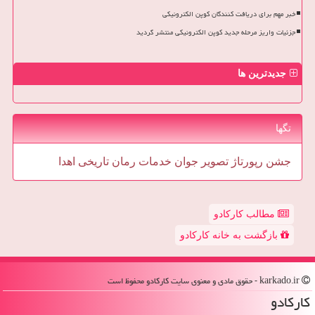
خبر مهم برای دریافت کنندگان کوپن الکترونیکی
جزئیات واریز مرحله جدید کوپن الکترونیکی منتشر گردید
جدیدترین ها
تگها
جشن
رپورتاژ
تصویر
جوان
خدمات
رمان
تاریخی
اهدا
مطالب کارکادو
بازگشت به خانه کارکادو
karkado.ir - حقوق مادی و معنوی سایت كاركادو محفوظ است
كاركادو