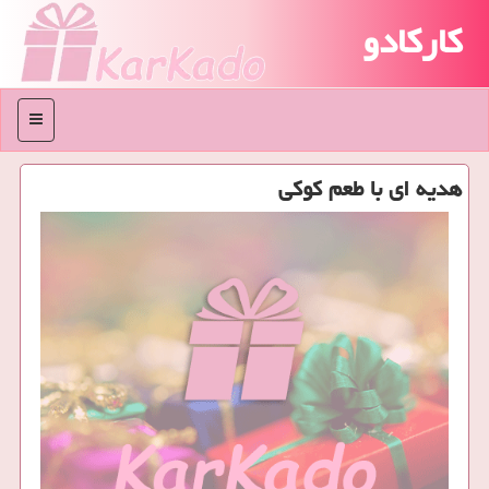
کارکادو
منو
هدیه ای با طعم كوكی