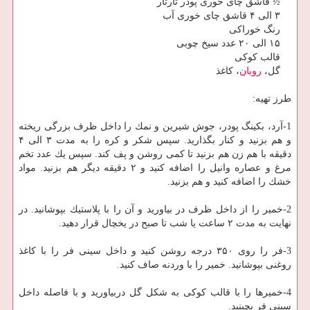
½ قاشق چای خوری پودر تارتار
۳ الی ۴ قاشق چای خوری آب
رنگ خوراكی
۱۵ الی ۲۰ عدد سیخ چوبی
قالب كوكی
گل،
روبان
، كاغذ
طرز تهیه:
1-آرد، بكینگ پودر، جوش شیرین و نمك را داخل ظرف بزرگی ریخته
و هم بزنید و كنار بگذارید. سپس شكر و كره را به مدت ۳ الی ۴
دقیقه با هم زن هم بزنید تا كمی روشن و پف كند. سپس یك عدد تخم
مرغ و عصاره وانیل را اضافه كنید و ۲ دقیقه دیگر هم بزنید. مواد
خشك را اضافه كنید و هم بزنید.
2-خمیر را از داخل ظرف در بیاورید و آن را با پلاستیك بپوشانید. در
نهایت به مدت ۲ ساعت یا شب تا صبح در یخچال قرار دهید.
3-فر را روی ۳۵۰ درجه روشن كنید و داخل سینی فر را با كاغذ
روغنی بپوشانید. خمیر را با وردنه صاف كنید.
4-خمیرها را با قالب كوكی به شكل گل دربیاورید و با فاصله داخل
سینی فر بچینید.