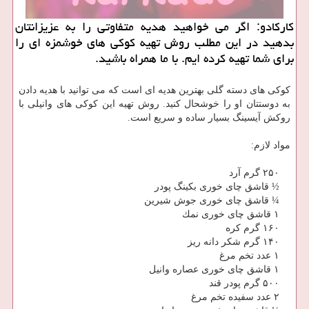
كاركادو: اگر می خواهید هدیه متفاوتی را به عزیزانتان
بدهید در این مطلب روش تهیه كوكی های خوشمزه ای را
برای شما تهیه كرده ایم. با ما همراه باشید.
كوكی های دسته گلی بهترین هدیه ای است كه می توانید با هدیه دادن
به دوستتان او را خوشحال كنید. روش تهیه این كوكی های وانیلی با
روكش آیسینگ بسیار ساده و سریع است.
مواد لازم:
۲۵۰ گرم آرد
½ قاشق چای خوری بكینگ پودر
¼ قاشق چای خوری جوش شیرین
۱ قاشق چای خوری نمك
۱۶۰ گرم كره
۱۴۰ گرم شكر دانه ریز
۱ عدد تخم مرغ
۱ قاشق چای خوری عصاره وانیل
۵۰۰ گرم پودر قند
۲ عدد سفیده تخم مرغ