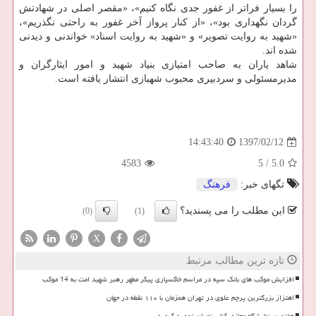
را بسیار فراتر از غفور جدی نگاه كنیم»، «مقصر اصلی در شهادتش
گردان نگهداری بود»، «از كنار پرواز آخر غفور به راحتی نگذریم»،
«شهید به روایت تصویر» و «شهید به روایت اسناد» خواندنی و دیدنی
شده اند.
شاهد یاران به صاحب امتیازی بنیاد شهید و امور ایثارگران و
مدیرمسئولی و سردبیری محبوب شهبازی انتشار یافته است.
1397/02/12
14:43:40
4583
5
/
5.0
تگهای خبر:
فرهنگ
این مطلب را می پسندید؟
(0)
(1)
X
تازه ترین مطالب مرتبط
افزایش موکب های بانک سپه در مراسم خاکسپاری پیکر مطهر رهبر شهید امت به 14 موکب
اهتزاز بزرگترین پرچم علوی در تهران همزمان با ۱۱۰ نقطه در جهان