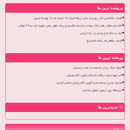
پربیننده ترین ها
قیمت بازگشایی دلار، یورو و سایر ارزها امروز ۱۳ خرداد ۱۴۰۵ بهمراه جدول
افزایش موکب های بانک سپه در مراسم خاکسپاری پیکر مطهر رهبر شهید امت به 14 موکب
دلار و سکه طرح جدید در راه ارزانی
قیمت واقعی هر شانه تخم مرغ
پربحث ترین ها
شوک جنگ ایران به صادرات نفت عربستان
خبر مهم برای دریافت کنندگان کوپن الکترونیکی
جزئیات واریز مرحله جدید کوپن الکترونیکی منتشر گردید
سینماها روز اربعین تعطیل هستند
جدیدترین ها
تگها