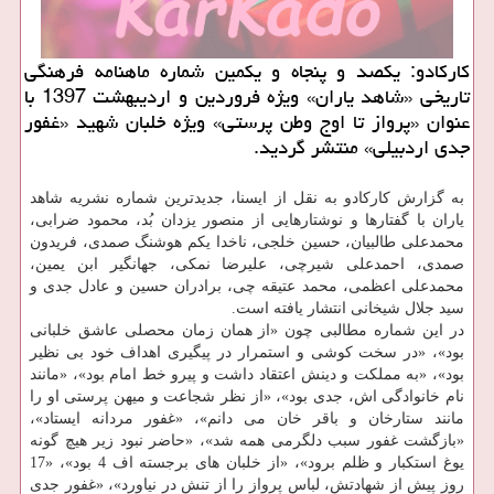
كاركادو: یكصد و پنجاه و یكمین شماره ماهنامه فرهنگی
تاریخی «شاهد یاران» ویژه فروردین و اردیبهشت 1397 با
عنوان «پرواز تا اوج وطن پرستی» ویژه خلبان شهید «غفور
جدی اردبیلی» منتشر گردید.
به گزارش كاركادو به نقل از ایسنا، جدیدترین شماره نشریه شاهد
یاران با گفتارها و نوشتارهایی از منصور یزدان بُد، محمود ضرابی،
محمدعلی طالبیان، حسین خلجی، ناخدا یكم هوشنگ صمدی، فریدون
صمدی، احمدعلی شیرچی، علیرضا نمكی، جهانگیر ابن یمین،
محمدعلی اعظمی، محمد عتیقه چی، برادران حسین و عادل جدی و
سید جلال شیخانی انتشار یافته است.
در این شماره مطالبی چون «از همان زمان محصلی عاشق خلبانی
بود»، «در سخت كوشی و استمرار در پیگیری اهداف خود بی نظیر
بود»، «به مملكت و دینش اعتقاد داشت و پیرو خط امام بود»، «مانند
نام خانوادگی اش، جدی بود»، «از نظر شجاعت و میهن پرستی او را
مانند ستارخان و باقر خان می دانم»، «غفور مردانه ایستاد»،
«بازگشت غفور سبب دلگرمی همه شد»، «حاضر نبود زیر هیچ گونه
یوغ استكبار و ظلم برود»، «از خلبان های برجسته اف 4 بود»، «17
روز پیش از شهادتش، لباس پرواز را از تنش در نیاورد»، «غفور جدی