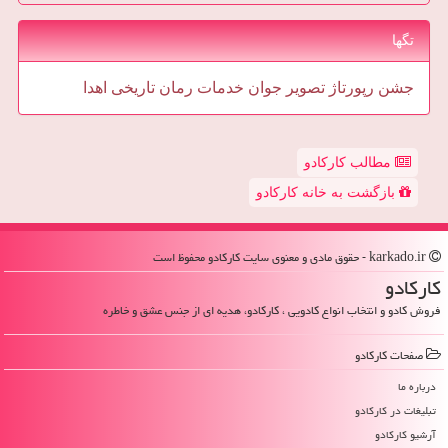
تگها
جشن
رپورتاژ
تصویر
جوان
خدمات
رمان
تاریخی
اهدا
مطالب کارکادو
بازگشت به خانه کارکادو
karkado.ir - حقوق مادی و معنوی سایت كاركادو محفوظ است
كاركادو
فروش کادو و انتخاب انواع کادویی ، کارکادو، هدیه ای از جنس عشق و خاطره
صفحات كاركادو
درباره ما
تبلیغات در كاركادو
آرشیو كاركادو