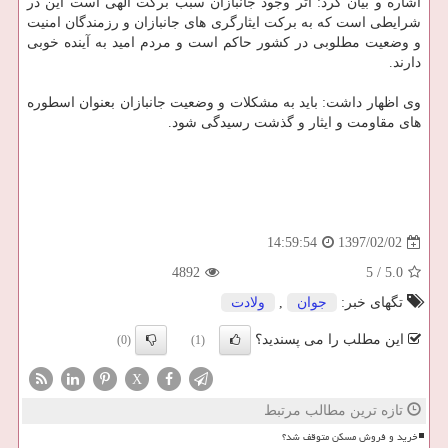
اشاره و بیان كرد: اثر وجود جانبازان سبب بركت الهی است این در
شرایطی است كه به بركت ایثارگری های جانبازان و رزمندگان امنیت
و وضعیت مطلوبی در كشور حاكم است و مردم امید به آینده خوبی
دارند.
وی اظهار داشت: باید به مشكلات و وضعیت جانبازان بعنوان اسطوره
های مقاومت و ایثار و گذشت رسیدگی شود.
1397/02/02
14:59:54
4892
5
/
5.0
تگهای خبر:
جوان
,
ولادت
این مطلب را می پسندید؟
(0)
(1)
X
تازه ترین مطالب مرتبط
خرید و فروش مسکن متوقف شد؟