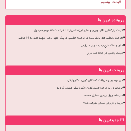
قیمت بیسیم
پربیننده ترین ها
قیمت بازگشایی دلار، یورو و سایر ارزها امروز ۱۳ خرداد ۱۴۰۵ بهمراه جدول
افزایش موکب های بانک سپه در مراسم خاکسپاری پیکر مطهر رهبر شهید امت به 14 موکب
دلار و سکه طرح جدید در راه ارزانی
قیمت واقعی هر شانه تخم مرغ
پربحث ترین ها
خبر مهم برای دریافت کنندگان کوپن الکترونیکی
جزئیات واریز مرحله جدید کوپن الکترونیکی منتشر گردید
سینماها روز اربعین تعطیل هستند
خرید و فروش مسکن متوقف شد؟
جدیدترین ها