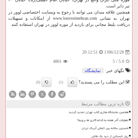
تیر دایر است.
همچنین علاقه مندان می توانند با رجوع به وبسایت اختصاصی لوور در
تهران به نشانی www.louvreintehran.com از امكانات و تسهیلات
دریافت بلیط مجانی برای بازدید از موزه لوور در تهران استفاده كنند.
1396/12/28
20:12:51
4801
5
/
5.0
تگهای خبر:
نمایشگاه
این مطلب را می پسندید؟
(0)
(1)
X
تازه ترین مطالب مرتبط
هفتمین نمایشگاه مجازی کتاب تهران تمدید گردید
تعطیلات آخر هفته به کدام گالری ها برویم؟
نخستین سالانه بین المللی آبرنگ ایران
روز تابستانی از دید یک نقاش