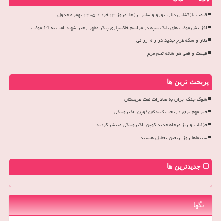
قیمت بازگشایی دلار، یورو و سایر ارزها امروز ۱۳ خرداد ۱۴۰۵ بهمراه جدول
افزایش موکب های بانک سپه در مراسم خاکسپاری پیکر مطهر رهبر شهید امت به 14 موکب
دلار و سکه طرح جدید در راه ارزانی
قیمت واقعی هر شانه تخم مرغ
پربحث ترین ها
شوک جنگ ایران به صادرات نفت عربستان
خبر مهم برای دریافت کنندگان کوپن الکترونیکی
جزئیات واریز مرحله جدید کوپن الکترونیکی منتشر گردید
سینماها روز اربعین تعطیل هستند
جدیدترین ها
تگها