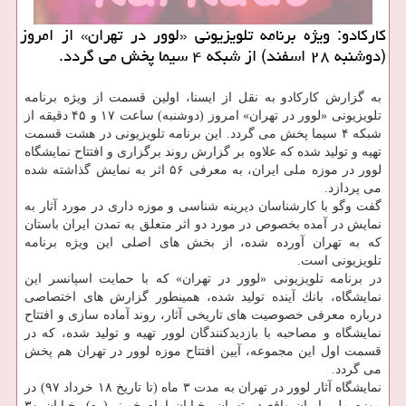
كاركادو: ویژه برنامه تلویزیونی «لوور در تهران» از امروز
(دوشنبه ۲۸ اسفند) از شبكه ۴ سیما پخش می گردد.
به گزارش كاركادو به نقل از ایسنا، اولین قسمت از ویژه برنامه
تلویزیونی «لوور در تهران» امروز (دوشنبه) ساعت ۱۷ و ۴۵ دقیقه از
شبكه ۴ سیما پخش می گردد. این برنامه تلویزیونی در هشت قسمت
تهیه و تولید شده كه علاوه بر گزارش روند برگزاری و افتتاح نمایشگاه
لوور در موزه ملی ایران، به معرفی ۵۶ اثر به نمایش گذاشته شده
می پردازد.
گفت وگو با كارشناسان دیرینه شناسی و موزه داری در مورد آثار به
نمایش در آمده بخصوص در مورد دو اثر متعلق به تمدن ایران باستان
كه به تهران آورده شده، از بخش های اصلی این ویژه برنامه
تلویزیونی است.
در برنامه تلویزیونی «لوور در تهران» كه با حمایت اسپانسر این
نمایشگاه، بانك آینده تولید شده، همینطور گزارش های اختصاصی
درباره معرفی خصوصیت های تاریخی آثار، روند آماده سازی و افتتاح
نمایشگاه و مصاحبه با بازدیدكنندگان لوور تهیه و تولید شده، كه در
قسمت اول این مجموعه، آیین افتتاح موزه لوور در تهران هم پخش
می گردد.
نمایشگاه آثار لوور در تهران به مدت ۳ ماه (تا تاریخ ۱۸ خرداد ۹۷) در
موزه ملی ایران واقع در تهران، خیابان امام خمینی(ره)، خیابان ۳۰