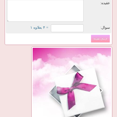
عقیده:
سوال:
= ۴ بعلاوه ۱