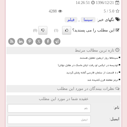
1396/12/21
14:26:51
4288
5
/
5.0
تگهای خبر:
سینما
,
فیلم
این مطلب را می پسندید؟
(0)
(1)
X
تازه ترین مطالب مرتبط
سینماها روز اربعین تعطیل هستند
اودیسه در ایکس لو رفت ایلان ماسک در مقابل نولان!
۶۰ قسمت از سلمان فارسی آماده پخش گردید
ترمز معامله قرن کشیده شد
نظرات بینندگان در مورد این مطلب
عقیده شما در مورد این مطلب
نام:
ایمیل: