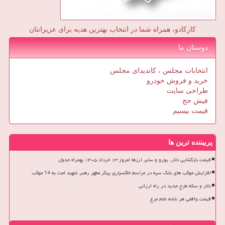
کارکادو، همراه شما در انتخاب بهترین هدیه برای عزیزانتان
دوستان ما
انتخابات مجلس ، کاندیدای مجلس
خرید و فروش خودرو
طراحی سایت
فیش حج
قیمت بیسیم
پربیننده ترین ها
قیمت بازگشایی دلار، یورو و سایر ارزها امروز ۱۳ خرداد ۱۴۰۵ بهمراه جدول
افزایش موکب های بانک سپه در مراسم خاکسپاری پیکر مطهر رهبر شهید امت به 14 موکب
دلار و سکه طرح جدید در راه ارزانی
قیمت واقعی هر شانه تخم مرغ