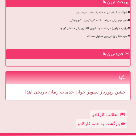
پربحث ترین ها
شوک جنگ ایران به صادرات نفت عربستان
خبر مهم برای دریافت کنندگان کوپن الکترونیکی
جزئیات واریز مرحله جدید کوپن الکترونیکی منتشر گردید
سینماها روز اربعین تعطیل هستند
جدیدترین ها
تگها
جشن
رپورتاژ
تصویر
جوان
خدمات
رمان
تاریخی
اهدا
مطالب کارکادو
بازگشت به خانه کارکادو