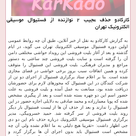
كاركادو حذف عجیب ۲ نوازنده از فستیوال موسیقی
الكترونیك تهران
به گزارش كاركادو به نقل از خبر آنلاین، طبق آن چه روابط عمومی
اولین دوره فستیوال موسیقی الكترونیك تهران می گوید، در ایام
گذشته و بعد از آغاز بلیت فروشی این رویداد حواشی مختلفی دامن
آن را گرفته است و سایت بلیت فروشی چند ساعتی به دستور
مراجع و مدیران فرهنگی، بلیت فروشی این فستیوال را متوقف
كرده و همین اتفاقات سبب بروز برخی حواشی در فضای مجازی
شده است. بنا بر اعلام ستاد برگزاری فستیوال از اجرای دو تن از
شركت كنندگان در این فستیوال كه مجوزهای لازم برای حضورشان
دریافت شده بود، ممانعت به عمل آمده و بلیت فروشی به علت
حضور اسم این دو چهره بسته شده است و بعد از پیگیری مشخص
شده كه پویا معمارزاده و محمد صادقی به دلایلی اجازه حضور در این
فستیوال را ندارند و بعد از حذف آن ها از لیست فستیوال بار دیگر
روند بلیت فروشی از سر گرفته شد. حمید خسروبیگی، مدیر
برگزاری فستیوال موسیقی الكترونیك درباره حذف نام این دو دی
جی اظهار داشت: «تقریبا هیچ دلیلی به ما اعلام نشده ولی آن چه
مشخص است فستیوال باید بدون اجرای آن ها برگزار گردد و