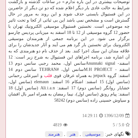
توضیحات بیشتری در این باره ندارم.» در ساعات گذشته و بازگشت
شرایط به حالت عادی بار دیگر اعلام شده كه دو تن دیگر از حاضرین
در این فستیوال بایستی حذف شوند و این روند به مرور در حال
گسترش است و مشخص نمی باشد این بی ثباتی از كجا و تحت تاثیر
چه موضوعی است. نخستین فستیوال موسیقی الكترونیك تهران با
حضور 12 گروه موسیقی از 12 تا 18 اسفند به میزبانی پردیس چارسو
برگزار می شود. در این برنامه جمعی از هنرمندان موسیقی
الكترونیك برای نخستین بار گرد هم می آیند و آثار جدیدشان را برای
علاقه مندان این سبك اجرا كنند. بعد از حذف نام دو هنرمندی كه به
آن اشاره شد، برنامه اجراهای این فستیوال به شرح زیر است: 12
اسفند- Anunnaki signalسانس اول، محمد رجبی سانس دوم 13
اسفند - M.H PROJECTسانس اول، #TEHRAN سانس دوم 14
اسفند: گروه jetpack به همراه عرفان قوی
قلب
و امیرعلی رحمانی
(سانس اول) 15 اسفند: اشكام 16 اسفند: elemaun (سانس اول،
خشایار روانگر (سانس دوم) 17 اسفند: Ali.i.a.n (سانس اول) 18
اسفند: پیام رونق (سانس اول)، نیما رمضان به همراه امیر بال افشان
و سیاوش حسینی زاده (سانس دوم) 58242
1396/12/09
14:29:11
4819
5
/
5.0
تگهای خبر:
موسیقی
,
هنر
,
هنرمند