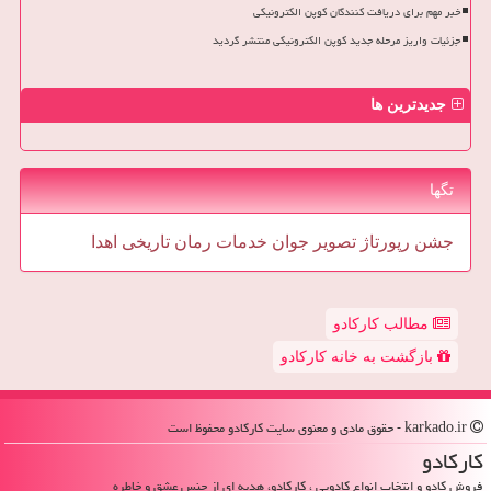
خبر مهم برای دریافت کنندگان کوپن الکترونیکی
جزئیات واریز مرحله جدید کوپن الکترونیکی منتشر گردید
جدیدترین ها
تگها
جشن
رپورتاژ
تصویر
جوان
خدمات
رمان
تاریخی
اهدا
مطالب کارکادو
بازگشت به خانه کارکادو
karkado.ir - حقوق مادی و معنوی سایت كاركادو محفوظ است
كاركادو
فروش کادو و انتخاب انواع کادویی ، کارکادو، هدیه ای از جنس عشق و خاطره