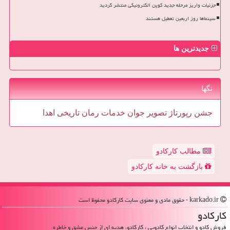
جزئیات واریز مرحله جدید کوپن الکترونیکی منتشر گردید
سینماها روز اربعین تعطیل هستند
جدیدترین ها
تگها
جشن
رپورتاژ
تصویر
جوان
خدمات
رمان
تاریخی
اهدا
مطالب کارکادو
بازگشت به خانه کارکادو
karkado.ir - حقوق مادی و معنوی سایت كاركادو محفوظ است
كاركادو
فروش کادو و انتخاب انواع کادویی ، کارکادو، هدیه ای از جنس عشق و خاطره