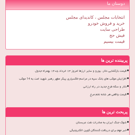
دوستان ما
انتخابات مجلس ، کاندیدای مجلس
خرید و فروش خودرو
طراحی سایت
فیش حج
قیمت بیسیم
پربیننده ترین ها
قیمت بازگشایی دلار، یورو و سایر ارزها امروز ۱۳ خرداد ۱۴۰۵ بهمراه جدول
افزایش موکب های بانک سپه در مراسم خاکسپاری پیکر مطهر رهبر شهید امت به 14 موکب
دلار و سکه طرح جدید در راه ارزانی
قیمت واقعی هر شانه تخم مرغ
پربحث ترین ها
شوک جنگ ایران به صادرات نفت عربستان
خبر مهم برای دریافت کنندگان کوپن الکترونیکی