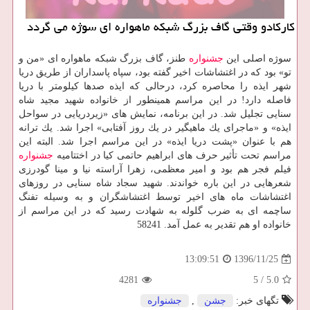
كاركادو وقتی گاف بزرگ شبكه ماهواره ای سوژه می گردد
سوژه اصلی این
جشنواره
طنز، گاف بزرگ شبكه ماهواره ای «من و
تو» بود كه در اغتشاشات اخیر گفته بود، سپاه پاسداران از طریق دریا
شهر ایذه را محاصره كرد، درحالی كه ایذه صدها كیلومتر با دریا
فاصله دارد! در این مراسم همینطور از خانواده شهید مجید شاه
سنایی تجلیل شد. در این برنامه، نمایش های «زیردریایی در سواحل
ایذه» و «ماجرای یك ماهیگیر در یك روز آفتابی» اجرا شد. یك ترانه
هم با عنوان «پشت دریا ایذه» در این مراسم اجرا شد. البته این
مراسم تحت تأثیر حرف های ابراهیم حاتمی كیا در اختتامیه
جشنواره
فیلم فجر هم بود و امیر معظمی، زهرا آراسته نیا و مینا گودرزی
شعرهایی در این باره خواندند. شهید سجاد شاه سنایی در روزهای
اغتشاشات ماه های اخیر توسط اغتشاشگران و به وسیله تفنگ
ساچمه ای به ضرب گلوله به شهادت رسید كه در این مراسم از
خانواده او هم تقدیر به عمل آمد. 58241
1396/11/25
13:09:51
4281
5
/
5.0
تگهای خبر:
جشن
,
جشنواره