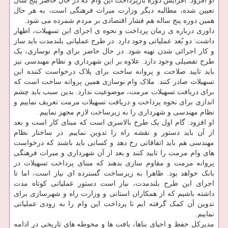
او افزود: افزایش دوره بازپرداخت این وام که در حال حاضر پنج سال
تعیین شده، مطالبه دیگر وزارت میراث فرهنگی است، به هر حال
همین دوره پنج ساله هم فشار اقتصادی بر مردم شمرده می شود.
داوری درباره ی زمان پرداخت و نحوه ی اجرای این تسهیلات، اظهار
داشت: دو بُعد عملیاتی وجود دارد. در طرح عملیاتی بلندمدت باید ساز
و کار اجرائی شدن تهیه شود. در حال حاضر برای وام نوسازی، یک
طرح تفصیلی وجود دارد. علاوه بر این شهرداری و نظام مهندسی نیز
باید تایید صلاحت و پروانه ساخت برای پلاک درخواست کننده این
تسهیلات صادر کنند. ملاک وام نوسازی همین پروانه ساخت است که
برای دریافت تسهیلات مرمت، موضوعیت ندارد. بدین سبب باید چشم
اندازی برای نحوه پرداخت و دریافت تسهیلات مرمت تعریف نماییم و
نظام مهندسی و شهرداری را به زیرساخت لازم مجهز نماییم.
او افزود: گام اول یک طرح بالاسری است که مبنای کار است و بعد
از آن باید دستور و نقشه راه را تدوین نماییم. در ساختار نظام
مهندسی هم باید اتفاقاتی رخ دهد و کسانی باید باشند که درخواست
های وام مرمت را تایید کنند و بعد از آن شهرداری و میراث فرهنگی
پروانه مرمت و مقاوم سازی بدهند که مبنای پرداخت تسهیلات در
بانک خواهد بود. ظاهرا به زیرساخت گسترده ای نیاز است، اما تا
اجرای این طرح بلندمدت، نیاز است دستور عملیاتی کوتاه مدت
داشته باشیم که از همکاران استانی و وزارت راه و شهرسازی برای
تدوین آن کمک گرفته ایم تا پرداخت این وام را به زودی عملیاتی
نماییم.
مدیرکل حفظ و احیای بناها، بافت ها و محوطه های تاریخی در ادامه