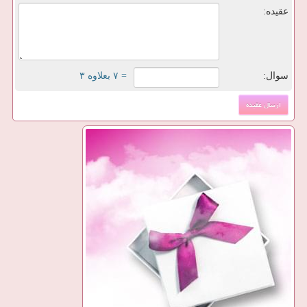
عقیده:
سوال:
= ۷ بعلاوه ۳