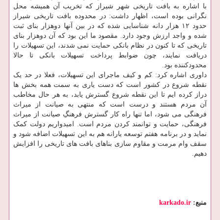
با اشاره به بافت تاریخی شهر شیراز که تخریب آن همیشه محل
نگرانی بوده است، اظهار داشت: در محدوده بافت تاریخی شیراز
حدود ۱۲ هزار دانه شناسایی شده که در بین آنها دوهزار بنای ثبت
شده و واجد ارزش وجود دارد. مقصود ما این بود که آن دوهزار بنای
تاریخی که تا کنون در نظام بانکی حمایت نمی شدند، این تسهیلات را
دریافت نمایند، چون ضوابط پرداخت تسهیلات بانکی تا حالا
محدودکننده بود.
داوری اشاره کرد: کم و کیف ماجرای این تسهیلات، فعلا در حد یک
نقطه شروع در کشور است که دست یاری به سمت همه بخش ها
دراز کرده ایم تا این نقطه شروع گسترش یابد، به هر حال مخاطب
آن مردم هستند و درست است که منتهی به صیانت از میراث
فرهنگی می شود، اما تنها راه کار گسترش فرهنگِ صیانت از میراث
فرهنگی، حمایت و توانمند کردن مردم است. امیدواریم دولت کمک
نماید و در برنامه هفتم توسعه یارانه هم به این تسهیلات اضافه شود و
سقف وام مرمت و مقاوم سازی بناهای بافت های تاریخی را افزایش
دهیم.
منبع:
karkado.ir