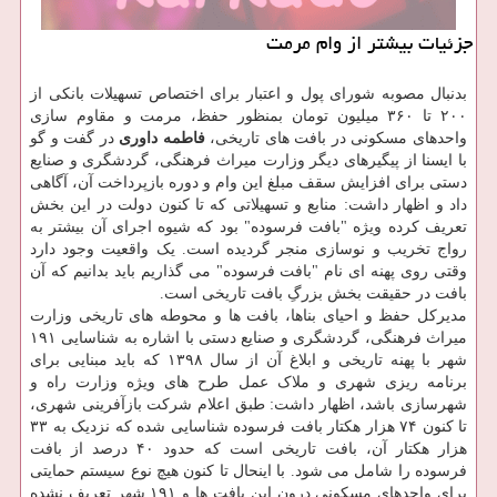
جزئیات بیشتر از وام مرمت
بدنبال مصوبه شورای پول و اعتبار برای اختصاص تسهیلات بانکی از
۲۰۰ تا ۳۶۰ میلیون تومان بمنظور حفظ، مرمت و مقاوم سازی
واحدهای مسکونی در بافت های تاریخی،
فاطمه داوری
در گفت و گو
با ایسنا از پیگیرهای دیگر وزارت میراث فرهنگی، گردشگری و صنایع
دستی برای افزایش سقف مبلغ این وام و دوره بازپرداخت آن، آگاهی
داد و اظهار داشت: منابع و تسهیلاتی که تا کنون دولت در این بخش
تعریف کرده ویژه "بافت فرسوده" بود که شیوه اجرای آن بیشتر به
رواج تخریب و نوسازی منجر گردیده است. یک واقعیت وجود دارد
وقتی روی پهنه ای نام "بافت فرسوده" می گذاریم باید بدانیم که آن
بافت در حقیقت بخش بزرگِ بافت تاریخی است.
مدیرکل حفظ و احیای بناها، بافت ها و محوطه های تاریخی وزارت
میراث فرهنگی، گردشگری و صنایع دستی با اشاره به شناسایی ۱۹۱
شهر با پهنه تاریخی و ابلاغ آن از سال ۱۳۹۸ که باید مبنایی برای
برنامه ریزی شهری و ملاک عمل طرح های ویژه وزارت راه و
شهرسازی باشد، اظهار داشت: طبق اعلام شرکت بازآفرینی شهری،
تا کنون ۷۴ هزار هکتار بافت فرسوده شناسایی شده که نزدیک به ۳۳
هزار هکتار آن، بافت تاریخی است که حدود ۴۰ درصد از بافت
فرسوده را شامل می شود. با اینحال تا کنون هیچ نوع سیستم حمایتی
برای واحدهای مسکونی درون این بافت ها و ۱۹۱ شهر تعریف نشده