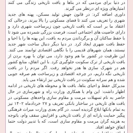
در دنیا برای مردمی که در بناها و بافت تاریخی زندگی می کنند
امتیازهای ویژه ای درنظر می گیرند.
داوری اضافه کرد: در قانون جهش تولید مسکن، پهنه های جدید
شهری را تعریف می کنند تا فضای مسکونی را بالا ببرند، درحالی که
اعتقاد ما بر است که بافت تاریخی چون زیرساخت شهری دارد و
دارای خاصیت های اجتماعی است، فرصت بزرگی شمرده می شود تا
با حفظ ساکنان آن و برگرداندن مردم به بافت، این پهنه ها را با احیا و
حفظ بافت شهری ایجاد کرد. در دنیا دیگر دنبال ساخت شهر جدید
نیستند، همان شهرهای قدیمی را با نگاهی اقتصادی توانمند می کنند.
این ظرفیت در کشور ما هم وجود دارد، می توان با بهره بردن از
بافت تاریخی از ترک سکونت جلوگیری کرد. با این اتفاق، منابع کشور
هم در شهرک سازی ها هدر نخواهد رفت. اگر مردم را در بافت
تاریخی نگه داریم، در چرخه اقتصادی و زیرساخت هم صرفه جویی
شده و هم سرانه سکونت در بافت تاریخی نیز ارتقاء می یابد.
مدیرکل حفظ و احیای بناها، بافت ها و محوطه های تاریخی در ادامه
اظهار داشت: این وام با همکاری وزارت راه و شهرسازی در حال
حاضر به نام تسهیلات مرمت و مقاوم سازی واحدهای مسکونی در
بافت های تاریخی در ساختار بانکی تعریف و ۲۷ خردادماه ۱۴۰۲ نیز
به تمام بانکها ابلاغ گردیده است. در گام بعدی وزارت میراث فرهنگی
پیگیر حمایت یارانه ای از بافت تاریخی و افزایش سقف وام، باتوجه
به هزینه گران مرمت و مقاوم سازی است، که با تدبیر دولت حتما
اتفاق خواهد افتاد.