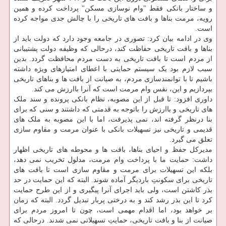
و ساختار بانکی فقط "وام نوسازی مسکن" پرداخت کرده و همین
رویه، مرمت بناها و بافت های تاریخی را با چالش جدی مواجه کرده
است.
وی در ادامه بیان کرد: تصوری در جامعه وجود دارد که دولت باید از
بناها و بافت تاریخی حفاظت کند، درحالی که وظیفه دولت پشتیبانی
از مردم است تا بافت تاریخی به دست مردم محافظت گردد. بدین
سبب لازم بود یک سیستم حمایتی با اعطای امتیازهای ویژه داشته
باشیم تا با توانمندسازی مردم، به صیانت از بافت ها و بناهای تاریخی
بپردازیم و این، نفس وام مرمت است که آنرا باارزش می کند.
داوری افزود: تا قبل از این مصوبه، نظام بانکی پرونده و سند ملک
های تاریخی و باارزش را باتوجه به قدمتی که داشتند و سنی که برای
بنا درنظر گرفته اند، نمی پذیرفت، اما با این مصوبه به ملک های
قدیمی و تاریخی نیز تسهیلات بانکی با عنوان مرمت و مقاوم سازی
تعلق می گیرد.
مدیرکل حفظ و احیای بناها، بافت ها و محوطه های تاریخی اظهار
داشت: حمایت ما با پرداخت وام مرمت، مدلول تخریب نمی دهد،
بلکه این تسهیلات برای مرمت و مقاوم سازی است تا بافت های
تاریخی برای سکونتِ باردیگر آماده شوند. البته که این حمایت در حد
بذر کاشتن است، ولی باید اجرای آنرا پیگیری و از این طرح حمایت
کرد تا این بذر رشد کند و به درختی پربار تبدیل گردد. البته که زمان
بر خواهد بود، اما اقدام مهمی است، چون تا امروز مردم برای
صیانت از بنا و بافت تاریخی، حمایتِ تسهیلاتی نمی شدند. درحالی که