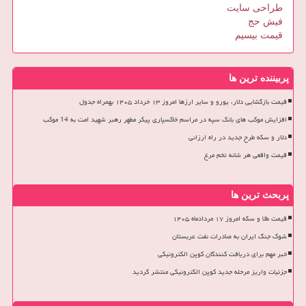
طراحی سایت
فیش حج
قیمت بیسیم
پربیننده ترین ها
قیمت بازگشایی دلار، یورو و سایر ارزها امروز ۱۳ خرداد ۱۴۰۵ بهمراه جدول
افزایش موکب های بانک سپه در مراسم خاکسپاری پیکر مطهر رهبر شهید امت به 14 موکب
دلار و سکه طرح جدید در راه ارزانی
قیمت واقعی هر شانه تخم مرغ
پربحث ترین ها
قیمت طلا و سکه امروز ۱۷ مردادماه ۱۴۰۵
شوک جنگ ایران به صادرات نفت عربستان
خبر مهم برای دریافت کنندگان کوپن الکترونیکی
جزئیات واریز مرحله جدید کوپن الکترونیکی منتشر گردید