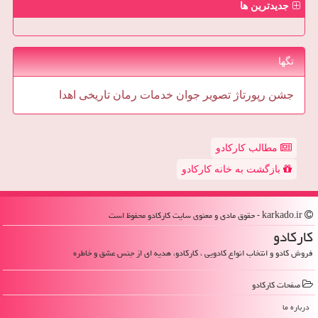
جدیدترین ها
تگها
جشن
رپورتاژ
تصویر
جوان
خدمات
رمان
تاریخی
اهدا
مطالب کارکادو
بازگشت به خانه کارکادو
karkado.ir - حقوق مادی و معنوی سایت كاركادو محفوظ است
كاركادو
فروش کادو و انتخاب انواع کادویی ، کارکادو، هدیه ای از جنس عشق و خاطره
صفحات كاركادو
درباره ما