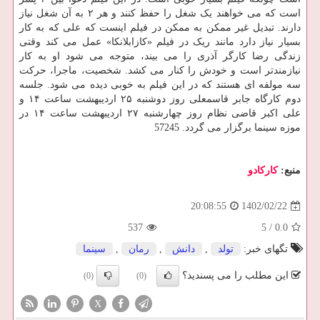
است که می خواهند یک شغل را حفظ کنند و هر ۲ به آن شغل نیاز
دارند. تبدیل غیر ممکن به ممکن در فیلم اینست که علی که به کار
بسیار نیاز دارد مانند ریک در فیلم «کازابلانکا» عمل می کند وقتی
زندگی رضا کارگر آذری را می بیند، متوجه می شود او به کار
نیازمندتر است و خودش را کنار می کشد. شخصیت، ماجرا، حرکت
سه مولفه ای هستند که در این فیلم به خوبی دیده می شود. جلسه
دوم کارگاه جابر قاسمعلی روز دوشنبه ۲۵ اردیبهشت ساعت ۱۴ و
علی اکبر قاضی نظام روز چهارشنبه ۲۷ اردیبهشت ساعت ۱۴ در
موزه سینما برگزار می گردد. 57245
منبع:
كاركادو
1402/02/22
20:08:55
537
5
/
0.0
تگهای خبر:
تولد
,
دانش
,
رمان
,
سینما
این مطلب را می پسندید؟
(0)
(0)
X