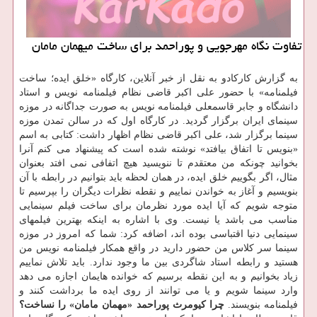
تفاوت نگاه مهرجویی و پوراحمد برای ساخت میهمان مامان
به گزارش کارکادو به نقل از خبر آنلاین، کارگاه «خلق ایده؛ ساخت
فیلمنامه» با حضور علی اکبر قاضی نظام فیلمنامه نویس و استاد
دانشگاه و جابر قاسمعلی فیلمنامه نویس به صورت جداگانه در موزه
سینمای ایران برگزار گردید. در کارگاه اول که در سالن تمدن موزه
سینما برگزار شد، علی اکبر قاضی نظام اظهار داشت: کتابی به اسم
«بنویس تا اتفاق بیافتد» نوشته شده است که پیشنهاد می کنم آنرا
بخوانید چونکه من معتقدم تا ننویسید هیچ اتفافی نمی افتد بعنوان
مثال، اگر بگوییم خلق ایده، در همان لحظه باید بتوانیم در رابطه با آن
بنویسیم و آغاز به خواندن نماییم و نقطه نظرات دیگران را بپرسیم تا
متوجه شویم که آیا ایده مورد نظرمان برای ساخت فیلم سینمایی
مناسب می باشد یا نیست. وی با اشاره به اینکه بهترین فیلمهای
سینمایی دنیا اقتباسی بوده اند، اضافه کرد: شما که امروز در موزه
سینما سر کلاس من حضور دارید در واقع همکار فیلمنامه نویس من
هستید و رابطه استاد شاگردی بین ما وجود ندارد. باید تلاش نماییم
زیاد بخوانیم و به این نقطه برسیم که خوانده هایمان اجازه می دهد
وارد سینما شویم و یا می توانند از روی ایده ما برداشت کنند و
فیلمنامه بنویسند.
چرا کیومرث پوراحمد «مهمان مامان» را نساخت؟