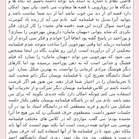
قاضی نظام با اشاره به اینکه باید توجه داشته باشیم که نگاه ها و
دیدگاه ها در رویارویی با قصه ها متفاوت می باشد، بیان نمود: امکان
دارد قصه ای از دید من خوب نباشد اما از دید شما مناسب باشد و
بتوانید آنرا تبدیل به فیلمنامه کنید. یادم می آید از زنده یاد کیومرث
پوراحمد سوال کردند این همه «قصه های مجید» را کار کردی، فکر
نکردی که شاید بتوانی «مهمان مامان» داریوش مهرجویی را بسازی؟
و پوراحمد در پاسخ گفته بود اتفاقا آنرا خواندم و فکر نمی کردم از آن
فیلمنامه دربیاید اما وقتی مهرجویی آنرا ساخت متوجه شدم فیلمنامه
محکمی از آن درآورده است. ازاین رو تفاوت نگاه در اینجا مشخص
می شود که مهرجویی می تواند «مهمان مامان» را بسازد که فیلم
قشنگ و جذابی است که به ذهن پوراحمد نرسیده بود اما کارهای
دیگر هوشنگ مرادی کرمانی را توانست به بهترین شکل بسازد. این
استاد دانشگاه تصریح کرد: با فیلمنامه نویسان دیگر دائم صحبت کنید
تا تجربیاتشان را در اختیار شما قرار دهند. من هنوز هم اگر فرصت
داشته باشم در کلاس فیلمنامه نویسان دیگر شرکت و از تجربیات آنها
استفاده می کنم چونکه امکان دارد نکته جدیدی بگویند که برای من
مفید باشد. یادم می آید در باشگاه فیلمنامه نویسان ماهی یکبار جلسه
تشکیل می دادیم و فرید مصطفی که در دانشگاه استاد ما بود در آن
جلسات حضور داشت. مصطفوی حرف قشنگی زد که من هیچ جا آنرا
نشنیده بودم؛ می گفت مواردی که در کلاس های مختلف فیلمنامه
نویسی می خوانید همه درست است اما نکته مهم اینست که آنها باید
ملکه ذهن شود تا در فیلمنامه ها از آنها استفاده کنید که حرف بسیار
درست و منطقی بود. وی بیان نمود: روزی استاد دانشگاهم احمد