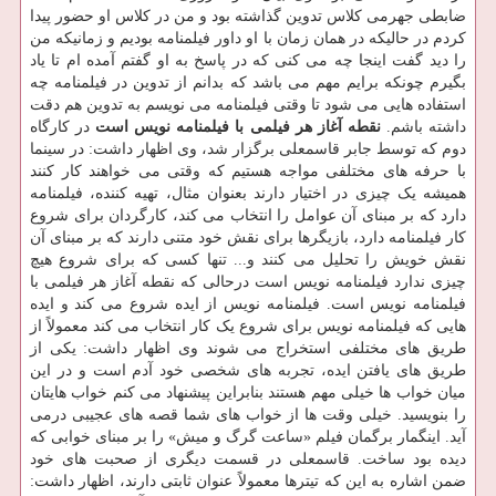
ضابطی جهرمی کلاس تدوین گذاشته بود و من در کلاس او حضور پیدا
کردم در حالیکه در همان زمان با او داور فیلمنامه بودیم و زمانیکه من
را دید گفت اینجا چه می کنی که در پاسخ به او گفتم آمده ام تا یاد
بگیرم چونکه برایم مهم می باشد که بدانم از تدوین در فیلمنامه چه
استفاده هایی می شود تا وقتی فیلمنامه می نویسم به تدوین هم دقت
داشته باشم.
نقطه آغاز هر فیلمی با فیلمنامه نویس است
در کارگاه
دوم که توسط جابر قاسمعلی برگزار شد، وی اظهار داشت: در سینما
با حرفه های مختلفی مواجه هستیم که وقتی می خواهند کار کنند
همیشه یک چیزی در اختیار دارند بعنوان مثال، تهیه کننده، فیلمنامه
دارد که بر مبنای آن عوامل را انتخاب می کند، کارگردان برای شروع
کار فیلمنامه دارد، بازیگرها برای نقش خود متنی دارند که بر مبنای آن
نقش خویش را تحلیل می کنند و... تنها کسی که برای شروع هیچ
چیزی ندارد فیلمنامه نویس است درحالی که نقطه آغاز هر فیلمی با
فیلمنامه نویس است. فیلمنامه نویس از ایده شروع می کند و ایده
هایی که فیلمنامه نویس برای شروع یک کار انتخاب می کند معمولاً از
طریق های مختلفی استخراج می شوند وی اظهار داشت: یکی از
طریق های یافتن ایده، تجربه های شخصی خود آدم است و در این
میان خواب ها خیلی مهم هستند بنابراین پیشنهاد می کنم خواب هایتان
را بنویسید. خیلی وقت ها از خواب های شما قصه های عجیبی درمی
آید. اینگمار برگمان فیلم «ساعت گرگ و میش» را بر مبنای خوابی که
دیده بود ساخت. قاسمعلی در قسمت دیگری از صحبت های خود
ضمن اشاره به این که تیترها معمولاً عنوان ثابتی دارند، اظهار داشت: