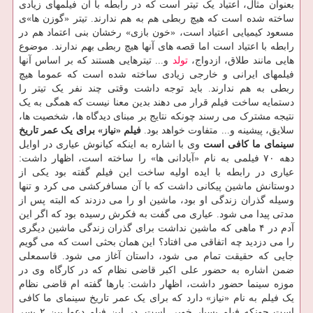
بعنوان مثال، اعتیاد یک تیتر است که در رابطه با آن فیلمهای زیادی
ساخته شده است که هیچ ربطی هم به هم ندارند. تیتر «گوزن ها»ی
مسعود کیمیایی اعتیاد است، «خون بازی» رخشان بنی اعتماد هم در
رابطه با اعتیاد است اما قصه های آنها هیچ ربطی بهم ندارند. موضوع
هایی مانند طلاق، ازدواج،
تولد
و... تیترهایی هستند که بر اساس آنها
فیلمهای ایرانی و خارجی زیادی ساخته شده است که عموما هیچ
ربطی به هم ندارند. باید توجه داشت وقتی چند نفر یک تیتر را
دستمایه ساخت فیلم قرار می دهند بدین معنا نیست که همگی به یک
نتیجه مشترک می رسند چونکه نتایج بر مبنای دیدگاه ها، شخصیت ها،
سلایق، پیشینه و... متفاوت خواهد بود.
فیلم «نیاز» برای یک عمر تاریخ
سینمای ما کافی است
وی با اشاره به اینکه کیانوش عیاری در اوایل
دهه ۷۰ فیلمی به نام «آبادانی ها» را ساخته است، اظهار داشت:
عیاری در رابطه با ایده اولیه ساخت این فیلم گفته بود یکی از
دوستانش ماشین پیکانی داشت که با آن مسافرکشی می کرد و تنها
وسیله گذران زندگی او بود، ماشین او را می دزدند که البته پس از
مدتی پیدا می شود. عیاری می گفت به فکرش رسیده بود که اگر این
آدم در ۴ ماهی که ماشین نداشت برای گذران زندگی ماشین دیگری
را می دزدید چه اتفاقی می افتاد؟ این همان بحثی است که می گویم
جایی که حقیقت تمام می شود، داستان آغاز می شود. قاسمعلی
ضمن اشاره به حضور علی اکبر قاضی نظام که در کارگاه وی در
موزه سینما حضور داشت، اظهار داشت: بارها گفته ام قاضی نظام
یک فیلم به نام «نیاز» دارد که برای یک عمر تاریخ سینمای ما کافی
است چونکه فیلم بسیار خوبی است. در این فیلم دعوا بین ۲ پسر