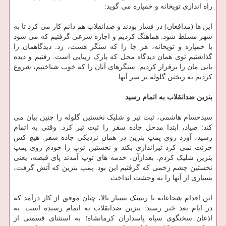
راه اندازی توپخانه و خمپاره می گوید:
این ها (مدافعان) در فشار بودند و ضدانقلاب هم دائم کار می کرد تا به
شهر مسلط شود. هماهنگ کردیم و اجازه شرعی گرفتیم که می شود
با خمپاره و توپخانه، هر جا را که سنگر هست، زد. دیدگاهمان را
گذاشتیم توی همان دیدگاه محل که پارک زیبایی است. رفتیم و دیده
بانی مان را برقرار کردیم. سنگرهای آنان را که خوب شناختیم، شروع
کردیم به ریختن گلوله بر سر آنها.
بنزین ضدانقلاب به اتمام رسید
سیدحسام هاشمی، ثبت تیر و شلیک نخستین گلوله را چنین بیان می
کند: صیاد، ابتدا مدخل جاده سقز را ثبت تیر کرد. وقتی به اتمام
رسید، آورد روی پمپ بنزین در همان نزدیکی جاده سقز. هیچ کس
جرئت نمی کرد تیراندازی بکند و نخستین توپ را خودم روی پمپ
بنزین شلیک کردم. بعدازآن، خدمه های توپ آمدند پای قبضه، یعنی
نخستین چشم زخمی که گرفتیم این بود. پمپ بنزین که آتش گرفت،
بسیاری از آنها را به وحشت انداخت.
این اقدام شجاعانه با ریسک بسیار بالا، چنان موفق از کار درآمد که
در ایام بعد خبر رسید: بنزین ضدانقلاب به اتمام رسیده است. به
اذعان سخنگوی سپاه پاسداران کرمانشاه؛ به استثنای قسمتی از