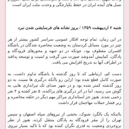
نسل های آینده ایران در حفظ یکپارچگی و وحدت ملت ایران است:
شنبه ۶ اردیبهشت ۱۳۵۹ / بروز نشانه های فرسایشی شدن نبرد
در این زمان، تمام توجه افکار عمومی سراسر کشور بیشتر از هر
چیز در مورد مسائل کردستان به وضعیت محاصره شدگان در باشگاه
افسران معطوف بود، چونکه در دو جبهه و محورهای فرودگاه و
پادگان، کمابیش آمدوشد صورت می گرفت و امنیت و توسعه پدافند
در اطراف آنها به تدریج افزایش می یافت.
دست کم، ارتباطی که تا روز گذشته با باشگاه تداوم داشت، به
صورت کامل قطع شده بود؛ ازاین رو باآنکه درگیری ها نسبت به دو
روز گذشته کمتر شده بود و در شهر صدای تک تیراندازی هایی به
گوش می رسید، اما در اثر درگیری های پراکنده، ۵ نفر کشته و ۴ نفر
زخمی شدند. هنوز جز استانداری مراکز مهم دیگر در حلقه محاصره و
زیر فشار حملات مهاجمان قرار داشت
بااینکه یک بالگرد شنوک، بخشی از نیروهای سپاه اصفهان و سپس
تهران را از مقر فرودگاه به پادگان منتقل کرده، هنوز از نظر
بروجردی وضعیت به قدری نگران کننده بود که با تاکید بسیار نیروی