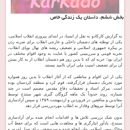
بخش ششم، داستان یک زندگی خاص
به گزارش کارکادو به نقل از ایسنا، در ابتدای پیروزی انقلاب اسلامی،
یکی از توطئه های دشمنان داخلی و خارجی انقلاب برای ضربه زدن
بر پیکره جمهوری اسلامی و تضعیف ریشه های نهال نوپای انقلاب،
تجزیه قومی و سرزمینی کشور با عنایت به وجود اقوام مختلف در
ایران بود؛ حربه ای که تا بدین روز هم دشمنان انقلاب از به کار بستن
آن برای تضعیف امنیت ملی ایران ناامید نیستند.
یکی از این اقوام و مناطقی که از آغاز انقلاب تا بدین روز همواره
مورد تحریک دشمنان قرارگرفته، قوم کرد و منطقه کردستان بوده
است. مرکز اسناد و تحقیقات دفاع مقدس مصمم است در چند
شماره، روند حدوداً یک ماهه گروگان گیری شهر سنندج توسط
معاندین و منافقین در فروردین و اردیبهشت ۱۳۵۹ و سپس آزادسازی
آنرا توسط نیروهای وفادار به انقلاب موردبررسی قرار دهد.
بدون شک بررسی تلاش ها و اقدامات انجام شده برای آزادسازی
سنندج، یادآور ایثارگری ها و مجاهدت هایی است که برای حفظ آب
وخاک میهن اسلامی مان انجام شده و سرمشقی برای نسل امروز و