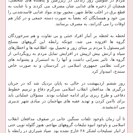
مردم در سومین روز زندگی در زیرزمین و پناهگاه های شخصی،
همچنان از ذخیره های غذایی شان مصرف می کردند و با عنایت به
قطع برق در اغلب نقاط شهر، مجبور بودند مواد غذایی فاسدشدنی را
بین خود و همسایگان که بعضاً به صورت دسته جمعی و در کنار هم
اوقات را می گذرانند، به مصرف برسانند.
لحظه به لحظه بر آمار افراد خنثی و بی تفاوت و هم سرخوردگان
گروه ها افزوده می شد، چونکه رابطه این گروههای مسلح
غیرمسئول با مردم بر مبنای زور و تحمیل بود. اطلاعیه ها و اخطارهای
سپاه و ارتش بیش ازپیش در افزایش تمایل مردم به رویگردانی از
گروه ها، تاثیر بسزایی داشت و آنها را به استمرار و پشتوانه های
حرکت نظامی جمهوری اسلامی در کردستان و به صورت خاص
سنندج، امیدوار کرد.
روز ششم اردیبهشت در حالی به پایان نزدیک شد که در جریان
درگیری ها، مدافعان انقلاب اسلامی سرگرم دفاع و ترمیم خطوط
دفاعی و طرح ریزی برای ادامه عملیات بودند. مسؤلان عملیاتی باید
برای ناامن کردن و تهدید عقبه های مهاجمان در مبادی شهر تدبیری
می اندیشیدند.
تا آن زمان باوجود تلفات سنگین جانی در صفوف مدافعان انقلاب
اسلامی و باوجود انبوه تبلیغات گروههای مهاجم، هنوز گلوله توپی حتی
از انبار تسلیحات لشکر ۲۸ خارج نشده بود. صیاد شیرازی در رابطه با