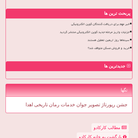
پربحث ترین ها
خبر مهم برای دریافت کنندگان کوپن الکترونیکی
جزئیات واریز مرحله جدید کوپن الکترونیکی منتشر گردید
سینماها روز اربعین تعطیل هستند
خرید و فروش مسکن متوقف شد؟
جدیدترین ها
تگها
جشن
رپورتاژ
تصویر
جوان
خدمات
رمان
تاریخی
اهدا
مطالب کارکادو
بازگشت به خانه کارکادو