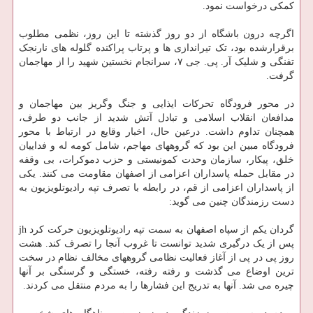
کمکی درخواست نمود.
اگرچه درون باشگاه از دو روز گذشته تا این روز، نظمی مطلوب
برقرارشده بود، تک تیراندازی ها و پرتاب پراکنده گلوله های نارنجک
تفنگی و شلیک آر. پی. جی ۷، سرانجام نخستین شهید را از مهاجمان
گرفت.
در محور فرودگاه تحرکات ایذایی و جنگ وگریز بین مهاجمان و
مدافعان انقلاب اسلامی و تبادل آتش شدید از جانب دو طرف،
همچنان تداوم داشت. درعین حال، اخبار وقایع در ارتباط با محور
فرودگاه مبین این بود که گروههای مهاجم، شامل کومه له و فداییان
خلق، پیکار، سازمان وحدت کمونیستی و حزب دموکرات، بی وقفه
در مقابل حمله پاسداران اعزامی از اصفهان مقاومت می کنند. یکی
از پاسداران اعزامی از قم، در رابطه با تصرف تپه رادیوتلویزیون به
دست رزمندگان چنین می گوید:
گردان یکم از سپاه اصفهان به سمت تپه رادیوتلویزیون حرکت کرد jh
پس از یک درگیری شدید توانست تا غروب آنجا را تصرف کند. هشت
روز پی در پی از آغاز فعالیت نظامی گروههای مخالف نظام در سخت
ترین اوضاع می گذشت و رفته رفته، خستگی و گرسنگی بر آنها
چیره می شد. آنها به تدریج این فشارها را به مردم منتقل می کردند.