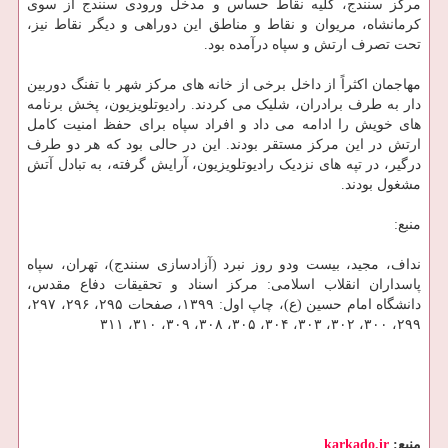
مرکز سنندج، کلیه نقاط حساس و مدخل ورودی سنندج از سوی
کرمانشاه، مریوان و نقاط و مناطق این دوراهی و دیگر نقاط نیز،
تحت تصرف ارتش و سپاه درآمده بود.
مهاجمان اکثراً از داخل برخی از خانه های مرکز شهر با تفنگ دوربین
دار به طرف برادران، شلیک می کردند. رادیوتلویزیون، پخش برنامه
های خویش را ادامه می داد و افراد سپاه برای حفظ امنیت کامل
ارتش در این مرکز مستقر بودند. این در حالی بود که هر دو طرف
درگیر، در تپه های نزدیک رادیوتلویزیون، آرایش گرفته، به تبادل آتش
مشغول بودند.
منبع:
نداف، مجید، بیست ودو روز نبرد (آزادسازی سنندج)، تهران، سپاه
پاسداران انقلاب اسلامی: مرکز اسناد و تحقیقات دفاع مقدس،
دانشگاه امام حسین (ع)، چاپ اول: ۱۳۹۹، صفحات ۲۹۵، ۲۹۶، ۲۹۷،
۲۹۹، ۳۰۰، ۳۰۲، ۳۰۳، ۳۰۴، ۳۰۵، ۳۰۸، ۳۰۹، ۳۱۰، ۳۱۱
منبع:
karkado.ir