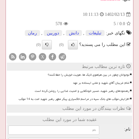
1402/02/13
10:11:13
578
5
/
0.0
تگهای خبر:
تبلیغات
,
دانش
,
دوربین
,
رمان
این مطلب را می پسندید؟
(0)
(0)
X
تازه ترین مطالب مرتبط
نوجوانان چطور در بین هیاهوی لایک ها، هویت خویش را حفظ کنند؟
شام غریبان آقای شهید و ملتی ایستاده بر عهد
رهنمودهای رهبر شهید، مسیر خودکفایی و امنیت غذایی را روشن کرده است
افزایش موکب های بانک سپه در مراسم خاکسپاری پیکر مطهر رهبر شهید امت به 14 موکب
نظرات بینندگان در مورد این مطلب
عقیده شما در مورد این مطلب
نام: