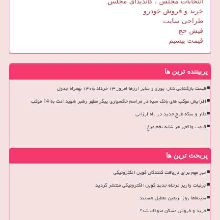
انتخابات مجلس ، کاندیدای مجلس
خرید و فروش خودرو
طراحی سایت
فیش حج
قیمت بیسیم
پربیننده ترین ها
قیمت بازگشایی دلار، یورو و سایر ارزها امروز ۱۳ خرداد ۱۴۰۵ بهمراه جدول
افزایش موکب های بانک سپه در مراسم خاکسپاری پیکر مطهر رهبر شهید امت به 14 موکب
دلار و سکه طرح جدید در راه ارزانی
قیمت واقعی هر شانه تخم مرغ
پربحث ترین ها
خبر مهم برای دریافت کنندگان کوپن الکترونیکی
جزئیات واریز مرحله جدید کوپن الکترونیکی منتشر گردید
سینماها روز اربعین تعطیل هستند
خرید و فروش مسکن متوقف شد؟