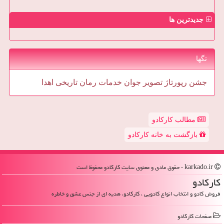
جدیدترین ها
تگها
جشن
رپورتاژ
تصویر
جوان
خدمات
رمان
تاریخی
اهدا
مطالب کارکادو
بازگشت به خانه کارکادو
karkado.ir - حقوق مادی و معنوی سایت كاركادو محفوظ است
كاركادو
فروش کادو و انتخاب انواع کادویی ، کارکادو، هدیه ای از جنس عشق و خاطره
صفحات كاركادو