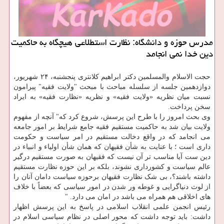
مدرس حوزه و دانشگاه: نظارت استطلاعی هیچگاه به حاکمیت
دین خدا نمی انجامد
حجت الاسلام والمسلمین دکتر ابراهیم کلانتری پنجشنبه، ۲۴ شهریور،
دوازدهمین جلسه از سلسله مباحث با مبحث "ولایت فقیه" پیرامون
نسبت میان نظریه «ولایت فقیه» و نظریه «نظارت فقیه» به ایراد
سخن پرداخت.
وی بحث امروز را با طرح این پرسش، شروع کرد که" آنچه از مفهوم
ولایت بیان شد به حاکمیت مستقیم فقیه جامع شرایط بر امور جامعه
می انجامد که در واقع دخالت مستقیم در امر سیاست و حکومت
داری است ؛ با عنایت به شأن فقیهان که همان شأن اولیاء و انبیاء در
دین ست آیا مناسب تر آن نیست که فقیهان به صورت مستقیم درگیر
عالم سیاست و کشورداری نشوند، بلکه بر این حوزه نظارت مستقیم
داشته باشند؟، بی شک نظارت فقیهان برحوزه سیاست دامان آنان را
از لوث دنیاگرایی و غوطه ور شدن در امور سیاسی که بعضاً با خلاف
های اخلاقی هم همراه می باشد در امان می دارد. "
رئیس انجمن علمی انقلاب اسلامی در پاسخ به این پرسش اظهار
داشت: باید توجه داشت که محور اصلی در نظام سیاسی اسلام در