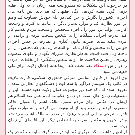
در چارچوب این تشکیلات که مشروعیت همه ارکان آن به ولی فقیه
برمی گردد تعبیه کردیم، آنگاه فقیهی که هم باید آئین نامه های
اجرایی کشور را نگارش و اجرا کند، در جای خودش قضاوت کند و هم
بر امور نظارت کند و موارد بسیار دیگر، با عنایت به کثرت و وسعت
کار می تواند این امور را با افراد متخصص و منتخب مردم تقسیم کار
کند. قدرت اجرایی مملکت را به شخص منتخب مردم و برآمده از
مردم تنفیذ نماید، قدرت قانون گذاری و نظارت بر حسن اجرای
قوانین را به مجلس واگذار نماید -و البته قدرتی هم که مجلس دارد از
ناحیه ولی فقیه است بخاطر نظارت شورای نگهبان و فقهای منصوب
رهبری در تعیین صلاحیت ها - و به منظور پیشگیری از تخلفات، فردی
را در راس
دستگاه
قضا نصب کند، اینها همه اِعمال ولایت برای ولی
فقیه می شود.
وی افزود: در قانون اساسی مترقی جمهوری اسلامی، قدرت ولایت
در قالب یک سیستم فراگیر با سه قوه و دستگاههای نظارتی متعدد،
تعریف شده اند، که همه زیر مجموعه همان ولایت فقیه هستند، این از
مقتضیات زمان حال است. در زمان حکومت امام علی ضد السلام هم
ایشان در حکمی برای مردم مصر، مالک اشتر را بعنوان حاکم
منصوب کردند و مردم باید از او تبعیت می کردند و به عبارت دیگر
قدرت شرعی و الهی امام علی(ع)، در مصر به مالک اشتر، تنفیذ شد
و در بحرین و مکه و بصره، به اشخاص دیگر، این اقتضای آن زمان
بوده است.
او اظهار داشت: نکته دیگری که باید در نظر گرفت اینست که در یک