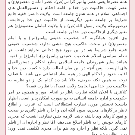
همه عصرها یعنی عصر پیامبر گرامی(ص)، عصر امامان معصوم(ع) و
عصر غیبت، حاکمیت دین خدا و اقامه احکام و دستورالعمل های
اجتماعی اسلام در همه شئون جامعه است. ولایت داشتن فقیه جامع
شرایط بر جامعه تعبیر دیگریست از حاکمیت دین خدا برجامعه،
درصورتیکه ولایت رسول الله(ص) و یا ولایت امامان معصوم(ع) هم
تعبیر دیگری ازحاکمیت دین خدا بر جامعه است.
وی افزود: همانگونه که شخصیت حقیقی پیامبر(ص) و یا امام
معصوم(ع) در مبحث حاکمیت هیچ نقشی ندارد، شخصیت حقیقی
فقیه جامع شرایط هم در این مورد هیچ دخالتی نخواهد داشت. در
نظام سیاسی اسلام شخصیت حقیقی پیامبر(ص)، امام(ع) و فقیه،
همانند سایر شهروندان جامعه اسلامی مطیع احکام و دستورالعمل
های الهیست. پس آنچه در این میان اصالت دارد حاکمیت دین خدا و
اقامه حدود و احکام الهی در همه ابعاد اجتماعی می باشد. با عطف
توجه به همین نکته ظریف، حالا باید دید کدام یک از دو نظریه به
حاکمیت دین خدا می انجامد؛ ولایت فقیه؟، یا نظارت فقیه؟
کلانتری با اعلان اینکه نظارت ناظر بر انجام امور و همچون در امر
حکومت و اداره جامعه انسانی به دو صورت امکان پذیر است، اظهار
داشت: نخستین مورد، نظارت استطلاعی است که عبارت از اطلاع
ناظر بر کارهای مجری، بدون آنکه اذن و اجازه ناظر تأثیری بر صحت
و نفوذ کارهای وی داشته باشد. لازمه چنین نظارتی اینست که مجری
کارهای خویش را به ناظر اطلاع می دهد، امّا نظر و اجازه ای از ناظر
نمی گیرد، بلکه نظر و اجازه وی هم برای مجری تکلیفی نمی آورد؛
یعنی نظارت غیر مؤثّر.