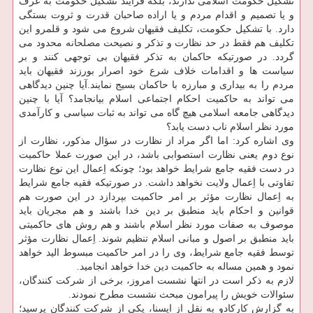
تشکیل حکومت اسلامی ندارند، بلکه فرآیند تشکیل حکومت به عرف
و یا تصمیم و اقدام مردم و یا اراده صاحبان قدرت و ثروت بستگی
دارد. با تشکیل حکومت، تکلیف فقیهان شروع می شود و قلمرو این
تکلیف هم فقط در حد نظارت و تذکر و نصیحت مصلحانه محدود می
گردد. در صورتیکه حاکمان به تذکر فقیهان بی توجهی کنند و بر
سیاست ها و اقدامات خلاف شرع خود اصرار بورزند فقیهان باید
مردم را به بیداری و مبارزه با حاکمان بسیج نمایند.آیا چنین دیدگاهی
می تواند به حاکمیت احکام اجتماعی اسلام بیانجامد؟ آیا با چنین
دیدگاهی جامعه اسلامی هیچ گاه می تواند به ثبات سیاسی و کارآمدی
مورد نظر اسلام ناب دست یابد؟
وی اشاره کرد: اما اگر مراد از نظارت در سؤال مذکور، نظارت از
نوع دوم یعنی نظارت استصوابی باشد، در این صورت عملا حاکمیت
در دست فقیه جامع شرایط خواهد بود؛ چونکه اِعمال این نوع نظارت
تفاوتی با اِعمال ولایت نخواهد داشت. در صورتیکه فقیه جامع شرایط
به اِعمال نظارت مؤثر بر امر حاکمیت بپردازد در این صورت هم
قوانین و احکام باید منطبق بر دین خدا باشند و هم مجریان باید
موصوف به صفات مورد نظر اسلام باشند و هم روش های حاکمیتی
باید منطبق بر اصول و مبانی اسلام تنظیم شوند. اِعمال نظارت مؤثر
توسط فقیه جامع شرایط، وی را در امر حاکمیت مبسوط الید خواهد
نمود و همین مساله به حاکمیت دین خدا خواهد انجامید.
لازم به ذکر است در انتها نشست امروز، برخی از شرکت کنندگان،
سئوالات خویش را پیرامون مبحث نشست مطرح نمودند.
به گزارش کارکادو به نقل از ایسنا، یکی از شرکت کنندگان پرسید؛