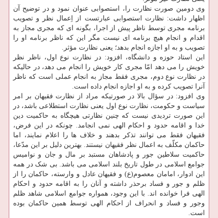
وی دومین صورت نظارت را، استصوابی عنوان نمود و در توضیح آن
اظهار داشت: نظارت استصوابی عبارتست از اِعمال نظر و تصویب
برنامه مجری توسط ناظر پیش از اجرا، بگونه ای که مجری مجاز به
اقدام و انجام هیچ برنامه ای نیست مگر این که ناظر برنامه او را
تصویب و به او اجازه انجام بدهد؛ یعنی نظارت مؤثر.
این استاد حوزه و دانشگاه، افزود: در نظارت نوع اول، ناظر نظر
خویش را می دهد امّا مجری کار خویش را انجام می دهد، در حالیکه
در نظارت نوع دوم، مجری فقط مجاز به انجام عملی است که ناظر
آنرا تصویب کرده و به او اجازه انجام داده است.
وی افزود: در سؤال بالا در صورتیکه مراد از نظارت فقیهان بر امر
سیاست و حکومت، نظارت نوع اول یعنی نظارت استطلاعی باشد، در
این صورت تردیدی نیست که چنین نظارتی هیچگاه به حاکمیت دین
خدا و اقامه حدود و احکام الهی نمی انجامد. چونکه در این فرض،
فقیهان فقط می توانند تذکر بدهند و خلاف ها را اعلام نمایند، اما
حاکمان مکلّف به اعمال نظر فقیهان نیستند. بهترین دلیل بر این مدّعا،
حاکمیت سلاطین جور و پادشاهان مستبد بر مال و جان و نوامیس
جوامع اسلامی در طول تاریخ بلند اسلامی می باشد. بی شک در همه
این ادوار، امامان معصوم(ع) و فقیهان عادل و وارسته، حاکمان را از
ظلم و جور و فساد برحذر داشته و آنان را به اقامه حدود و احکام
الهی فرا خوانده اند. با این وجود، همواره جوامع اسلامی شاهد ظلم
وجور و فساد و انحراف از احکام الهی توسط همین حاکمان بوده
است.