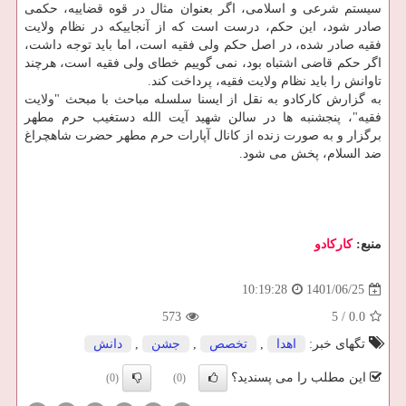
سیستم شرعی و اسلامی، اگر بعنوان مثال در قوه قضاییه، حکمی
صادر شود، این حکم، درست است که از آنجاییکه در نظام ولایت
فقیه صادر شده، در اصل حکم ولی فقیه است، اما باید توجه داشت،
اگر حکم قاضی اشتباه بود، نمی گوییم خطای ولی فقیه است، هرچند
تاوانش را باید نظام ولایت فقیه، پرداخت کند.
به گزارش کارکادو به نقل از ایسنا سلسله مباحث با مبحث "ولایت
فقیه"، پنجشنبه ها در سالن شهید آیت الله دستغیب حرم مطهر
برگزار و به صورت زنده از کانال آپارات حرم مطهر حضرت شاهچراغ
ضد السلام، پخش می شود.
منبع:
كاركادو
1401/06/25
10:19:28
573
5
/
0.0
تگهای خبر:
اهدا
,
تخصص
,
جشن
,
دانش
این مطلب را می پسندید؟
(0)
(0)