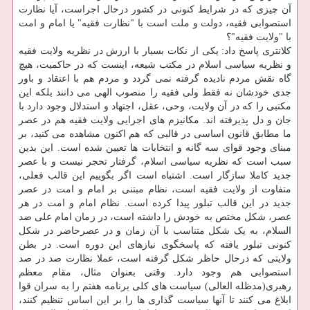
آن چیزی که در شرایط کنونی در کشور درحال اجراست، آیا نظارت
استصوابی فقیه، دولت و ملت است با "نظارت فقیه" یا امام و امت
با "ولایت فقیه"؟
کلانتری پاسخ داد: یکی از نکات بسیار با ارزش در نظریه ولایت فقیه
و نظریه سیاسی اسلام در مکتب شیعه، اینست که در حاکمیت، هیچ
گاه نقش مردم نادیده گرفته نمی گردد و مردم هم با اعتقاد و باور
جدی خودشان نه فقط ولی فقیه را منصوب الهی می دانند بلکه این
مکتبی را که در آن ولایت، وحی، عقل، اجتهاد و استدلال وجود دارد با
جان و دل پذیرفته اند. مکانیزم های اجرایی ولایت فقیه هم در عصر
ما مطابق قانون اساسی در قالبی که هم اکنون مشاهده می کنید، بر
مبنای وجود قوای سه گانه و انتخابات ها تعیین شده است. این بدین
سبب است که نظریه سیاسی اسلام، گرفتار تحجر نیست و با عصر
جدید کاملا سازگار است. اشتباه است اگر بگوییم این قالب فعلی،
متفاوت از ولایت فقیه است، نظام مبتنی بر امام و امت در عصر
جدید در این قالب تبلور پیدا کرده است. نظام امام و امت در هر
عصر، شکل مختص به خودش را داشته است، در زمان امام علی ضد
السلام، به یک شکل متناسب با آن زمان و در عصرحاضر در شکل
کنونی تبلور یافته که پاسخگوی نیازهای این دوره است. در بطن
ولایتی که درحال حاظر شکل گرفته است، عملا نظارت صد در صد
استصوابی هم وجود دارد. وقتی بعنوان مثال، مقام معظم
رهبری(مدظله العالی) سیاست های کلی برنامه هفتم را به سران قوا
ابلاغ می کنند تا آنها سیاست گذاری ها را بر این اساس تنظیم کنند،