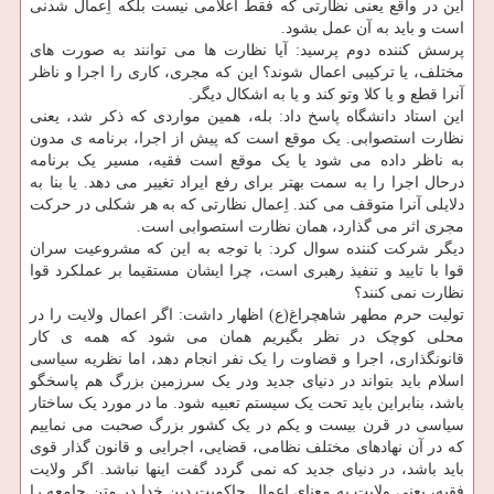
این در واقع یعنی نظارتی که فقط اعلامی نیست بلکه اِعمال شدنی
است و باید به آن عمل بشود.
پرسش کننده دوم پرسید: آیا نظارت ها می توانند به صورت های
مختلف، یا ترکیبی اعمال شوند؟ این که مجری، کاری را اجرا و ناظر
آنرا قطع و یا کلا وتو کند و یا به اشکال دیگر.
این استاد دانشگاه پاسخ داد: بله، همین مواردی که ذکر شد، یعنی
نظارت استصوابی. یک موقع است که پیش از اجرا، برنامه ی مدون
به ناظر داده می شود یا یک موقع است فقیه، مسیر یک برنامه
درحال اجرا را به سمت بهتر برای رفع ایراد تغییر می دهد. یا بنا به
دلایلی آنرا متوقف می کند. اِعمال نظارتی که به هر شکلی در حرکت
مجری اثر می گذارد، همان نظارت استصوابی است.
دیگر شرکت کننده سوال کرد: با توجه به این که مشروعیت سران
قوا با تایید و تنفیذ رهبری است، چرا ایشان مستقیما بر عملکرد قوا
نظارت نمی کنند؟
تولیت حرم مطهر شاهچراغ(ع) اظهار داشت: اگر اعمال ولایت را در
محلی کوچک در نظر بگیریم همان می شود که همه ی کار
قانونگذاری، اجرا و قضاوت را یک نفر انجام دهد، اما نظریه سیاسی
اسلام باید بتواند در دنیای جدید ودر یک سرزمین بزرگ هم پاسخگو
باشد، بنابراین باید تحت یک سیستم تعبیه شود. ما در مورد یک ساختار
سیاسی در قرن بیست و یکم در یک کشور بزرگ صحبت می نماییم
که در آن نهادهای مختلف نظامی، قضایی، اجرایی و قانون گذار قوی
باید باشد، در دنیای جدید که نمی گردد گفت اینها نباشد. اگر ولایت
فقیه، یعنی ولایت به معنای اِعمال حاکمیت دین خدا در متن جامعه را