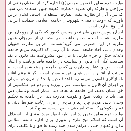
تولیت حرم مطهر احمدبن موسی(ع) اشاره کرد: از سخنان بعضی از
مروّجان و طرفداران نظریه «نظارت فقیه» چنین استفاده می شود
که مراد آنان از نظارت فقیه، نظارت استطلاعی است. ایشان براین
باورند که «وجدان دینی» شهروندان جامعه اسلامی ضمانت اجرایی
این نوع نظارت است.
ایشان سپس ضمن بیان نظر محسن کدیور که یکی از مروجان این
نظریه اشتباه است، اظهار داشت: نویسنده ای از مروجان همین
نظریه در این خصوص می گوید"ضمانت اجرایی نظارت فقیهان
وجدان دینی آحاد جامعه است. تا آن زمان که اکثریت مردم جامعه
دغدغه حلال و حرام دارند، با بیان نبود مشروعیت یک قانون یا یک
سیاست کلّی آن قانون و سیاست در جامعه فاقد وجاهت و اعتبار
است. نفوذ و اعتبار وجدان دینی که در جامعه نهادینه شده است، به
مراتب از اعتبار و نفوذ قوای قهریه بیشتر است. اگر علیرغم اعلام
ناسازگاری قانون یا سیاستی، با اهداف دین یا احکام شرع، دولتمردان
بر اجرای آن قانون و سیاست اصرار ورزند و مردم هم حسّاسیتی از
خود نشان ندهند، این جامعه به لحاظ دینی بیمار است وعالمان دین
می باید با ارشاد، تبلیغ و تقویت معارف دینی در جامعه به تحکیم
وجدان دینی مردم بپردازند و مردم را برای رعایت ضوابط دینی و
تغییر حکومتی که به تعالیم دینی خاضع نیست، بسیج کنند. "
تولیت حرم مطهر ضمن رد این نظر، اظهار نمود: معنای این استدلال
آن است که اسلام هیچ طرح و تدبیری برای اداره جامعه اسلامی
ندارد و فقیهان حتی با فراهم شدن همه زمینه ها حق و یا تکلیفی برای