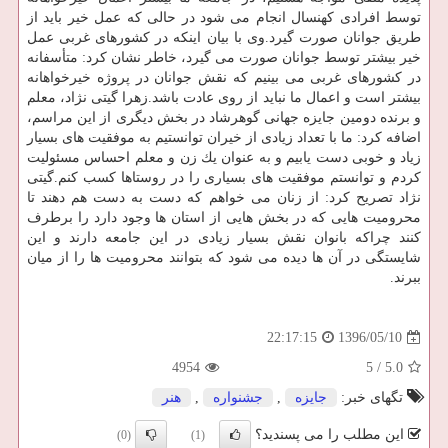
توسط افرادی كهنسال انجام می شود در حالی كه عمل خیر باید از
طریق جوانان صورت گیرد.وی با بیان اینكه در كشورهای غربی عمل
خیر بیشتر توسط جوانان صورت می گیرد، خاطر نشان كرد: متأسفانه
در كشورهای غربی می بینیم كه نقش جوانان در پروژه خیرخواهانه
بیشتر است و اعمال ما نباید از روی عادت باشد.زهرا گیتی نژاد، معلم
و برنده دومین جایزه جهانی گوهرشاد در بخش دیگری از این مراسم،
اضافه كرد: ما با تعداد زیادی از خیران توانستیم به موفقیت های بسیار
زیاد و خوبی دست یابیم و به عنوان یك زن و معلم احساس مسئولیت
كردم و توانستم موفقیت های بسیاری را در روستاها كسب كنم.گیتی
نژاد تصریح كرد: از زنان می خواهم كه دست به دست هم دهند تا
محرومیت هایی كه در بخش هایی از استان ها وجود دارد را برطرف
كنند چراكه بانوان نقش بسیار زیادی در این جامعه دارند و این
شایستگی در آن ها دیده می شود كه بتوانند محرومیت ها را از میان
ببرند.
1396/05/10
22:17:15
4954
5
/
5.0
تگهای خبر:
جایزه
,
جشنواره
,
هنر
این مطلب را می پسندید؟
(0)
(1)