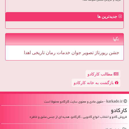
جدیدترین ها
تگها
جشن
رپورتاژ
تصویر
جوان
خدمات
رمان
تاریخی
اهدا
مطالب کارکادو
بازگشت به خانه کارکادو
karkado.ir - حقوق مادی و معنوی سایت كاركادو محفوظ است
كاركادو
فروش کادو و انتخاب انواع کادویی ، کارکادو، هدیه ای از جنس عشق و خاطره