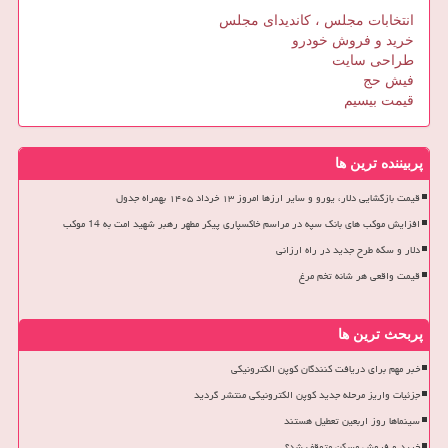
انتخابات مجلس ، کاندیدای مجلس
خرید و فروش خودرو
طراحی سایت
فیش حج
قیمت بیسیم
پربیننده ترین ها
قیمت بازگشایی دلار، یورو و سایر ارزها امروز ۱۳ خرداد ۱۴۰۵ بهمراه جدول
افزایش موکب های بانک سپه در مراسم خاکسپاری پیکر مطهر رهبر شهید امت به 14 موکب
دلار و سکه طرح جدید در راه ارزانی
قیمت واقعی هر شانه تخم مرغ
پربحث ترین ها
خبر مهم برای دریافت کنندگان کوپن الکترونیکی
جزئیات واریز مرحله جدید کوپن الکترونیکی منتشر گردید
سینماها روز اربعین تعطیل هستند
خرید و فروش مسکن متوقف شد؟