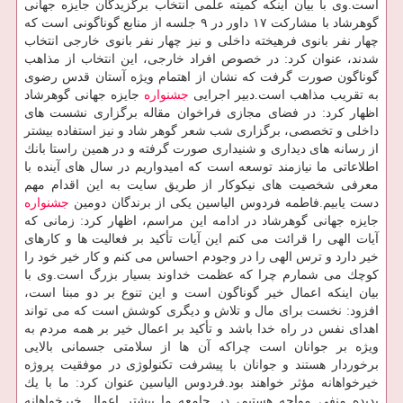
است.وی با بیان اینكه كمیته علمی انتخاب برگزیدگان جایزه جهانی
گوهرشاد با مشاركت ۱۷ داور در ۹ جلسه از منابع گوناگونی است كه
چهار نفر بانوی فرهیخته داخلی و نیز چهار نفر بانوی خارجی انتخاب
شدند، عنوان كرد: در خصوص افراد خارجی، این انتخاب از مذاهب
گوناگون صورت گرفت كه نشان از اهتمام ویژه آستان قدس رضوی
به تقریب مذاهب است.دبیر اجرایی
جشنواره
جایزه جهانی گوهرشاد
اظهار كرد: در فضای مجازی فراخوان مقاله برگزاری نشست های
داخلی و تخصصی، برگزاری شب شعر گوهر شاد و نیز استفاده بیشتر
از رسانه های دیداری و شنیداری صورت گرفته و در همین راستا بانك
اطلاعاتی ما نیازمند توسعه است كه امیدواریم در سال های آینده با
معرفی شخصیت های نیكوكار از طریق سایت به این اقدام مهم
دست یابیم.فاطمه فردوس الیاسین یكی از برندگان دومین
جشنواره
جایزه جهانی گوهرشاد در ادامه این مراسم، اظهار كرد: زمانی كه
آیات الهی را قرائت می كنم این آیات تأكید بر فعالیت ها و كارهای
خیر دارد و ترس الهی را در وجودم احساس می كنم و كار خیر خود را
كوچك می شمارم چرا كه عظمت خداوند بسیار بزرگ است.وی با
بیان اینكه اعمال خیر گوناگون است و این تنوع بر دو مبنا است،
افزود: نخست برای مال و تلاش و دیگری كوشش است كه می تواند
اهدای نفس در راه خدا باشد و تأكید بر اعمال خیر بر همه مردم به
ویژه بر جوانان است چراكه آن ها از سلامتی جسمانی بالایی
برخوردار هستند و جوانان با پیشرفت تكنولوژی در موفقیت پروژه
خیرخواهانه مؤثر خواهند بود.فردوس الیاسین عنوان كرد: ما با یك
پدیده منفی مواجه هستیم، در جامعه ما بیشتر اعمال خیرخواهانه