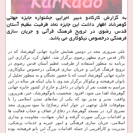
به گزارش كاركادو دبیر اجرایی جشنواره جایزه جهانی
گوهرشاد اظهار داشت این جایزه نماد ظرفیت عظیم آستان
قدس رضوی در ترویج فرهنگ قرآنی و جریان سازی
فرهنگی درخصوص نیكوكاری می باشد.
علی سروری مجد در دومین همایش جایزه جهانی گوهرشاد كه در
تالار قدس حرم مطهر رضوی برگزار شد، اظهار كرد: برگزاری این
برنامه به منظور استفاده از ظرفیت عظیم آستان قدس رضوی در
ترویج فرهنگ قرآنی و جریان سازی فرهنگی درخصوص نیكوكاری،
جایزه جهانی گوهرشاد است كه با حضور نخبگان و به منظور تجلیل از
بانوان فرهیخته و نیكوكار برگزار شد.وی با بیان اینكه هر ساله در این
مراسم به هشت نفر از بانوان در داخل و خارج از كشور جایزه جهانی
گوهرشاد اهدا می شود، افزود: شخصیت بانوگوهرشاد، خیر، هنرپرور،
واقف، مدیر و مدبر بود كه یكی از نمادهای تمدن اسلامی را با
موقوفات قابل توجهی در جوار امام رضا(ع) بنا نمود.سروری مجد
تصریح كرد: در مسجد گوهرشاد در دفاع از عفاف و حجاب فعالیت ها
و اقدامات بزرگی صورت گرفته و ایثار، شهادت، مقاومت و بیداری
اسلامی، جریان سازی فرهنگی و امور خیریه و خدمات پزشكی،
مدیریت و كارآفرینی از جمله اقدامات بزرگ این بانو فرهیخته بوده