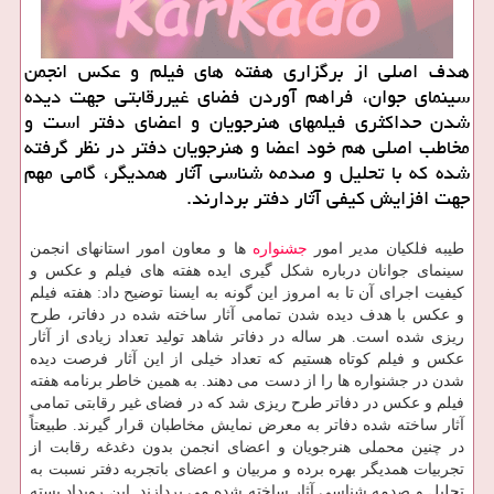
هدف اصلی از برگزاری هفته های فیلم و عکس انجمن
سینمای جوان، فراهم آوردن فضای غیررقابتی جهت دیده
شدن حداکثری فیلمهای هنرجویان و اعضای دفتر است و
مخاطب اصلی هم خود اعضا و هنرجویان دفتر در نظر گرفته
شده که با تحلیل و صدمه شناسی آثار همدیگر، گامی مهم
جهت افزایش کیفی آثار دفتر بردارند.
طیبه فلکیان مدیر امور
جشنواره
ها و معاون امور استانهای انجمن
سینمای جوانان درباره شکل گیری ایده هفته های فیلم و عکس و
کیفیت اجرای آن تا به امروز این گونه به ایسنا توضیح داد: هفته فیلم
و عکس با هدف دیده شدن تمامی آثار ساخته شده در دفاتر، طرح
ریزی شده است. هر ساله در دفاتر شاهد تولید تعداد زیادی از آثار
عکس و فیلم کوتاه هستیم که تعداد خیلی از این آثار فرصت دیده
شدن در جشنواره ها را از دست می دهند. به همین خاطر برنامه هفته
فیلم و عکس در دفاتر طرح ریزی شد که در فضای غیر رقابتی تمامی
آثار ساخته شده دفاتر به معرض نمایش مخاطبان قرار گیرند. طبیعتاً
در چنین محملی هنرجویان و اعضای انجمن بدون دغدغه رقابت از
تجربیات همدیگر بهره برده و مربیان و اعضای باتجربه دفتر نسبت به
تحلیل و صدمه شناسی آثار ساخته شده می پردازند. این رویداد بسته