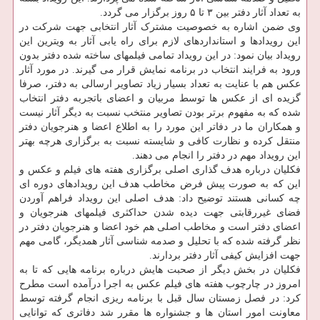
به تعداد آثار دفتر بین ۳ تا ۵ روز برگزار می گردد.
وی ضمن اشاره به خصوصیت مشترک آثار انتخابی جهت شرکت در
این رویدادها و استانداردهای لازم برای راه یابی آثار به ویترین این
رویداد بیان نمود: در این رویداد تمامی فیلمهای ساخته شده دفتر بدون
ورود به فرایند انتخاب در برنامه نمایش قرار می گیرند. در مورد آثار
عکس هم با عنایت به تعداد بسیار زیاد تصاویر ارسالی به دفتر، صرفا
گزیده ای از عکس ها توسط مربیان و اعضای باتجربه دفتر انتخاب
شده که به مفهوم برتر بودن تصاویر منتخب نسبت به دیگر آثار نیست
و همکاران ما در دفاتر این مورد را به اطلاع اعضا و هنرجویان دفتر
منتقل کرده و نظارت کافی و شایسته نسبت به برگزاری هرچه بهتر
این رویداد مهم در دفتر را انجام می دهند.
فکلیان درباره هدف گذاری اصلی برگزاری هفته های فیلم و عکس و
این که به صورت پیش فرض مخاطب هدف این رویدادهای دوره ای
چه کسانی هستند توضیح داد: هدف اصلی این رویداد فراهم آوردن
فضای غیررقابتی جهت دیده شدن حداکثری فیلمهای هنرجویان و
اعضای دفتر است و مخاطب اصلی هم خود اعضا و هنرجویان دفتر در
نظر گرفته شده که با تحلیل و صدمه شناسی آثار همدیگر، گامی مهم
جهت افزایش کیفی آثار دفتر بردارند.
فکلیان در بخش دیگر از صحبت هایش درباره برنامه هایی که تا به
امروز در چارچوب هفته های فیلم عکس به اجرا درآمده است مطرح
کرد: در فصل زمستان سال قبل با برنامه ریزی انجام گرفته توسط
معاونت امور استان ها و جشنواره ها مقرر شد دفاتری که توانایی