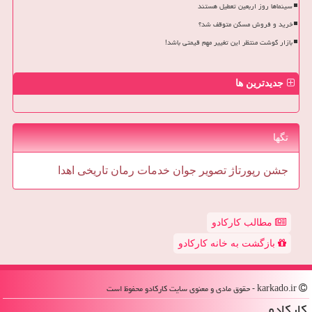
سینماها روز اربعین تعطیل هستند
خرید و فروش مسکن متوقف شد؟
بازار گوشت منتظر این تغییر مهم قیمتی باشد!
جدیدترین ها
تگها
جشن
رپورتاژ
تصویر
جوان
خدمات
رمان
تاریخی
اهدا
مطالب کارکادو
بازگشت به خانه کارکادو
karkado.ir - حقوق مادی و معنوی سایت كاركادو محفوظ است
كاركادو