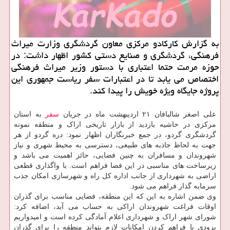
به گزارش کارکادو مرکزی معاون گردشگری وزارت میراث
فرهنگی، گردشگری و صنایع دستی کشور اظهار داشت: در
حوزه مرمت حتما اعتباری با دستور وزیر میراث فرهنگی
اختصاص می یابد تا در اعتبارات سفر ریاست جمهوری این
پروژه جایگاه ویژه خویش را پیدا کند.
علی اصغر شالبافان ۲۱ اردیبهشت ماه در جریان
سفر
به استان
مرکزی در حاشیه بازدید از بازار تاریخی اراک و منطقه نمونه
گردشگری گردو، در جمع خبرنگاران اظهار نمود: دره گردو از هر
جهت به لحاظ جاذبه های طبیعی، دسترسی به محیط شهری و نیاز
شهروندان و مسافران به چنین فضایی، حائز اهمیت می باشد و
زیرساخت های مناسبی در این فضا فراهم است. با واگذاری قطعی
اراضی به شهرداری از جانب اداره کل راه و شهرسازی امکان جذب
سرمایه گذار فراهم می شود.
وی ضمن اشاره به این که این منطقه، فضایی مناسب برای گذران
اوقات فراغت شهروندان اراکی به حساب می آید، اضافه کرد:
شورای شهر اراک و شهرداری اعلام آمادگی کرده است و امیدواریم
بزودی با فراهم کردن امکانات لازم بتواند منطقه را برای گذران