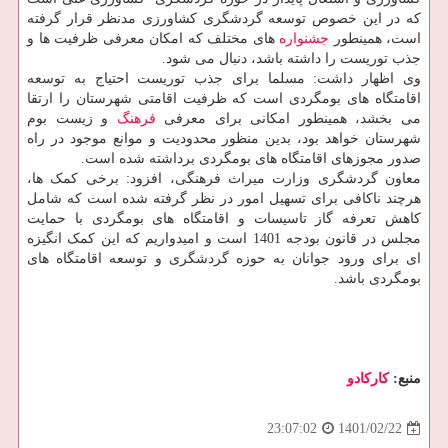
که در این خصوص توسعه گردشگری کشاورزی مدنظر قرار گرفته
است، همینطور
جشنواره
های مختلف که امکان معرفی ظرفیت ها و
جذب توریست را داشته باشد، دنبال می شود.
وی اظهار داشت: مسلما برای جذب توریست احتیاج به توسعه
اقامتگاه های بومگردی است که ظرفیت اقامتی شهرستان را ارتقا
می بخشد، همینطور امکانی برای معرفی
فرهنگ
و زیست بوم
شهرستان خواهد بود، بدین منظور محدودیت و موانع موجود در راه
صدور مجوزهای اقامتگاه های بومگردی برداشته شده است.
معاون گردشگری وزارت میراث فرهنگی، افزود: برخی کمک ها،
هرچند ناکافی برای تسهیل امور در نظر گرفته شده است که شامل
کاهش تعرفه گاز تاسیسات و اقامتگاه های بومگردی با حمایت
مجلس در قانون بودجه 1401 است و امیدواریم که این کمک انگیزه
ای برای ورود جوانان به حوزه گردشگری و توسعه اقامتگاه های
بومگردی باشد.
منبع:
كاركادو
1401/02/22
23:07:02