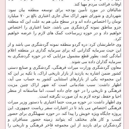
اوقات فراغت مردم مهیا کند.
شالبافان در مورد تأمین بودجه برای توسعه منطقه بیان نمود:
شهرداری و شورای شهر اراک سال جاری اعتباری بالغ بر ۷۰ میلیارد
تومان را اختصاص داده اند و در سطح ملی هم به علت این که منطقه
جزو مناطق نمونه گردشگری می باشد، حتما اعتباری را اختصاص
خواهیم داد و در حوزه زیرساخت کمک های لازم را عرضه خواهیم
کرد.
وی خاطرنشان کرد: دره گردو منطقه نمونه گردشگری می باشد و از
این حیث سرمایه گذارانی که برای سرمایه گذاری در منطقه اعلام
آمادگی کنند، بطور قطع مشمول مزایایی که در حوزه گردشگری به
سرمایه گذاران داده می شوند.
معاون گردشگری وزارت میراث فرهنگی، گردشگری و صنایع دستی
کشور ضمن اشاره به بازدید از بازار تاریخی اراک، با تکیه بر این که
این مجموعه یکی از بازارهای استثنایی کشور به حساب می آید،
اظهار داشت: سبب شادمانی است که شهر اراک چنین مزیت
فرهنگی و تاریخی را در خود جای داده است، اما متاسفانه از منظر
احیا و حفظ، توجه لازم به آن صورت نگرفته است.
وی اظهار داشت: در حوزه مرمت حتما اعتباری با دستور وزیر میراث
فرهنگی اختصاص می یابد تا در اعتبارات سفر ریاست جمهوری، این
پروژه جایگاه ویژه خویش را پیدا کند. در حوزه تسهیلگری برای حضور
کسب و کار های مختلف که بتوانند زمینه حضور مسافران و
گردشگران برای بازدید از این مجموعه فاخر فرهنگی و تاریخی را