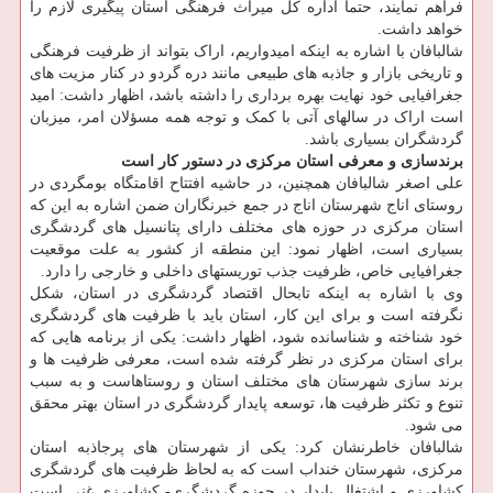
فراهم نمایند، حتما اداره کل میراث فرهنگی استان پیگیری لازم را
خواهد داشت.
شالبافان با اشاره به اینکه امیدواریم، اراک بتواند از ظرفیت فرهنگی
و تاریخی بازار و جاذبه های طبیعی مانند دره گردو در کنار مزیت های
جغرافیایی خود نهایت بهره برداری را داشته باشد، اظهار داشت: امید
است اراک در سالهای آتی با کمک و توجه همه مسؤلان امر، میزبان
گردشگران بسیاری باشد.
برندسازی و معرفی استان مرکزی در دستور کار است
علی اصغر شالبافان همچنین، در حاشیه افتتاح اقامتگاه بومگردی در
روستای اناج شهرستان اناج در جمع خبرنگاران ضمن اشاره به این که
استان مرکزی در حوزه های مختلف دارای پتانسیل های گردشگری
بسیاری است، اظهار نمود: این منطقه از کشور به علت موقعیت
جغرافیایی خاص، ظرفیت جذب توریستهای داخلی و خارجی را دارد.
وی با اشاره به اینکه تابحال اقتصاد گردشگری در استان، شکل
نگرفته است و برای این کار، استان باید با ظرفیت های گردشگری
خود شناخته و شناسانده شود، اظهار داشت: یکی از برنامه هایی که
برای استان مرکزی در نظر گرفته شده است، معرفی ظرفیت ها و
برند سازی شهرستان های مختلف استان و روستاهاست و به سبب
تنوع و تکثر ظرفیت ها، توسعه پایدار گردشگری در استان بهتر محقق
می شود.
شالبافان خاطرنشان کرد: یکی از شهرستان های پرجاذبه استان
مرکزی، شهرستان خنداب است که به لحاظ ظرفیت های گردشگری
کشاورزی و اشتغال پایدار در حوزه گردشگری- کشاورزی غنی است