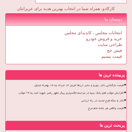
کارکادو، همراه شما در انتخاب بهترین هدیه برای عزیزانتان
دوستان ما
انتخابات مجلس ، کاندیدای مجلس
خرید و فروش خودرو
طراحی سایت
فیش حج
قیمت بیسیم
پربیننده ترین ها
قیمت بازگشایی دلار، یورو و سایر ارزها امروز ۱۳ خرداد ۱۴۰۵ بهمراه جدول
افزایش موکب های بانک سپه در مراسم خاکسپاری پیکر مطهر رهبر شهید امت به 14 موکب
دلار و سکه طرح جدید در راه ارزانی
قیمت واقعی هر شانه تخم مرغ
پربحث ترین ها