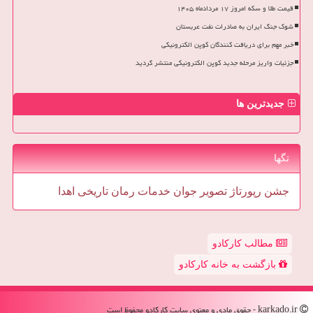
قیمت طلا و سکه امروز ۱۷ مردادماه ۱۴۰۵
شوک جنگ ایران به صادرات نفت عربستان
خبر مهم برای دریافت کنندگان کوپن الکترونیکی
جزئیات واریز مرحله جدید کوپن الکترونیکی منتشر گردید
جدیدترین ها
تگها
جشن
رپورتاژ
تصویر
جوان
خدمات
رمان
تاریخی
اهدا
مطالب کارکادو
بازگشت به خانه کارکادو
karkado.ir - حقوق مادی و معنوی سایت كاركادو محفوظ است