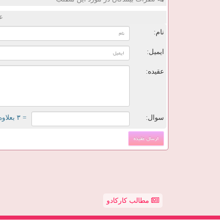
ع
نام:
ایمیل:
عقیده:
سوال:
= ۳ بعلاوه ۳
مطالب کارکادو