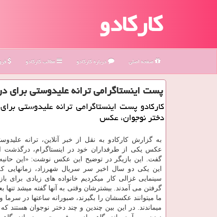
کارکادو
صفحه اصلی
درباره كاركادو
مطالب كاركادو
فروش
پست اینستاگرامی ترانه علیدوستی برای 
كاركادو پست اینستاگرامی ترانه علیدوستی برا
دختر نوجوان، عكس
به گزارش كاركادو به نقل از خبر آنلاین، ترانه علیدوست
عكس یكی از طرفداران خود در اینستاگرام، درگذشت ا
گفت. این بازیگر در توضیح این عكس نوشت: «این حانیه
این یكی دو سال اخیر سر سریال شهرزاد، زمانهایی ك
سینمایی غزالی كار میكردیم خانواده های زیادی برای با
گرفتن می آمدند. بیشترشان وقتی به آنها گفته میشد تنها بعد
ما میتوانند عكسشان را بگیرند، صبورانه ساعتها در سرما و
میماندند. در این بین چندین و چند دختر نوجوان هستند كه 