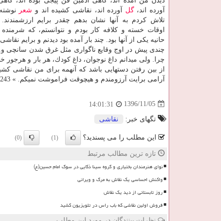
دیدن من آمده اند، گاهی ادمین فن پیجی بوده اند، گاهی 
آورده اند،
گل
آورده اند، نقاشی كشیده اند و
شعر
نوشته 
تلاش كردم به آنها نشان بدهم چقدر برایم ارزشمندند.
اوقات خسته و كلافه كار بودم و نتوانستم، كه شرمنده
حانیه یكی از آنها بود. چند بار آمده بود دیدنم و برایم نقا
چندی پیش در اوج وقایع ناگواری مثل غرق شدن سانچی و... و 
چرا. ولی میدانم داغ نوجوان، داغ كودك، هر بار و هرجور
از بین رفتن دستهایی باشد كه آنهمه برای من نقاشی كشید
آرامی برایت آرزومندم و هیچوقت فراموشت نمیكم. » 57243
1396/11/05
14:01:31
تگهای خبر:
نقاشی
این مطلب را می پسندید؟
(0)
(1)
تازه ترین مطالب مرتبط
نوای هنرمندان بختیاری و گروه سینا ذکایی در سوگ امام حسین(ع)
واکنش احساسی یک نقاش به مرگ و ویرانی
روز تابستانی از دید یک نقاش
فروش اولین نقاشی که باب راس در تلویزیون کشید
نظرات بینندگان در مورد این مطلب