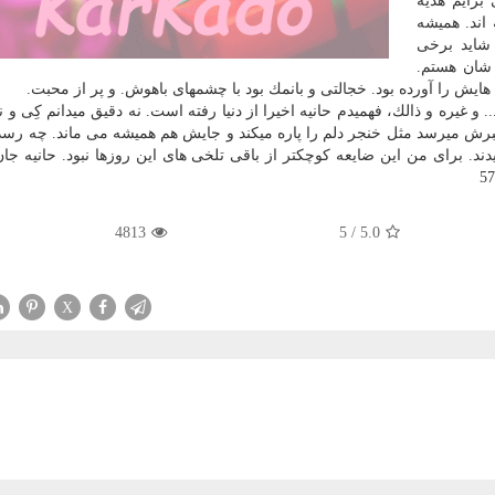
برایم هدیه
اند. همیشه
 شاید برخی
 شان هستم.
شی هایش را آورده بود. خجالتی و بانمك بود با چشمهای باهوش. و پر از محبت.
غیره و ذالك، فهمیدم حانیه اخیرا از دنیا رفته است. نه دقیق میدانم كِی و نه
 خبرش میرسد مثل خنجر دلم را پاره میكند و جایش هم همیشه می ماند. چه رسد
ند. برای من این ضایعه كوچكتر از باقی تلخی های این روزها نبود. حانیه جا
4813
5
/
5.0
X