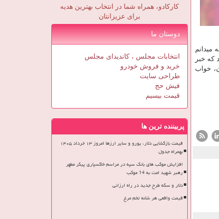
کارکادو، همراه شما در انتخاب بهترین هدیه
برای عزیزانتان
دوستان ما
 میدانم
انتخابات مجلس ، کاندیدای مجلس
 كه خبر
خرید و فروش خودرو
ن، خواب
طراحی سایت
فیش حج
قیمت بیسیم
پربیننده ترین ها
قیمت بازگشایی دلار، یورو و سایر ارزها امروز ۱۳ خرداد ۱۴۰۵
بهمراه جدول
افزایش موکب های بانک سپه در مراسم خاکسپاری پیکر مطهر
رهبر شهید امت به 14 موکب
دلار و سکه طرح جدید در راه ارزانی
قیمت واقعی هر شانه تخم مرغ