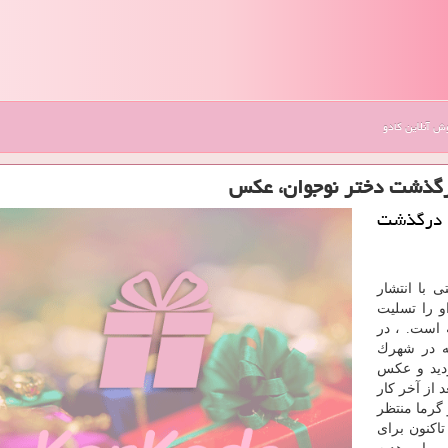
 آنلاین کادو
درگذشت دختر نوجوان، عكس
ی درگذشت
ی با انتشار
و را تسلیت
 است. ، در
ه در شهرك
زدید و عكس
 از آخر كار
 گرما منتظر
تاكنون برای