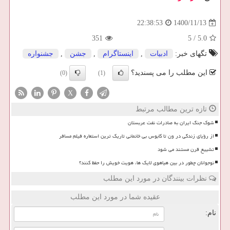
1400/11/13
22:38:53
351
5
/
5.0
تگهای خبر:
ادبیات
,
اینستاگرام
,
جشن
,
جشنواره
این مطلب را می پسندید؟
(0)
(1)
X
تازه ترین مطالب مرتبط
شوک جنگ ایران به صادرات نفت عربستان
از رؤیای زندگی در ون تا کابوس بی خانمانی تاریک ترین استعاره فیلم مسافر
تشییع قرن مستند می شود
نوجوانان چطور در بین هیاهوی لایک ها، هویت خویش را حفظ کنند؟
نظرات بینندگان در مورد این مطلب
عقیده شما در مورد این مطلب
نام: