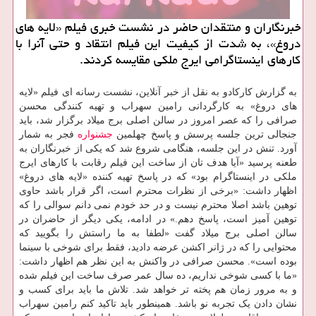
خبرنگاران و منتقدان حاضر در نشست خبری فیلم «لایه های
دروغ»، به شدت از کیفیت این فیلم انتقاد و حتی آنرا با
کارهای اینستاگرامی ایرج ملکی مقایسه کردند.
به گزارش کارکادو به نقل از خبر آنلاین، نشست رسانه ای فیلم «لایه
های دروغ» به کارگردانی رامین سهراب و تهیه کنندگی محسن
صرافی را که عصر امروز در سالن اصلی برج میلاد برگزار شد، باید
جنجالی ترین جلسه پرسش و پاسخ چهلمین
جشنواره
فجر به شمار
آورد. تنش در این جلسه، هنگامی شروع شد که یکی از خبرنگاران به
طعنه پرسید «آیا هدف تان از ساخت این فیلم رقابت با کارهای ایرج
ملکی در اینستاگرام بود» که در پاسخ تهیه کننده «لایه های دروغ»
اظهار داشت: «برخی از نظرات محترم است، اگر قرار باشد حاوی
توهین باشد اصلا محترم نیست و در حد خودم نمی دانم سوالی را که
توهین آمیز است، پاسخ دهم.» در ادامه، یکی دیگر از حاضران در
سالن اصلی برج میلاد گفت «لطفا به ما راستش را بگویید که
محتوایی را که در ژانر اکشن عرضه دادید، فقط برای شوخی با سینما
بوده است». محسن صرافی در واکنش به این نظر هم اظهار داشت:
«ما با کسی شوخی نداریم، ده سال عمر صرف ساخت این فیلم شده
و به مرور زمان هم پخته تر خواهد شد. تلاش ما باید برای کسب و
نشان دادن یک تجربه نو باشد. همینطور باید تاکید کنم رامین سهراب