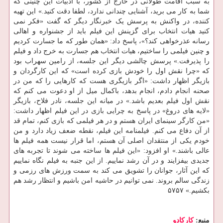
به سبب اقامت طولانی در خارج از کشور، با ادبیات این چنینی که
شما به کار می برید، آشنایی چندانی ندارد، لطفا دقت کنید.» این تهیه
کننده، در واکنش به پرسش یک خبرنگار دیگر که گفت «فکر نمی
کنید هیات انتخاب برای گزینش این فیلم باید از جشنواره و اهالی
رسانه عذرخواهی کند؟»، پاسخ داد: «همان طور که ما جسارت کردیم
و چنین فیلمی را ساختیم، هیات انتخاب هم جسارت به خرج داد و فیلم
را پذیرفت.» پرسش چالشی دیگر این جلسه، از رامین سهراب بود
که «چرا نقش اول را خودش بازی کرده است» که این کارگردان و
بازیگر اظهار داشت: «اگر بازیگری هست که کارهایی را که من در
صحنه انجام دادم، انجام بدهد، باکمال میل از او دعوت می کنم که
نقش اول فیلم بعدیم باشد.» در میانه این جلسه، نادر فلاح، بازیگر
«لایه های دروغ» در پاسخ به چرایی بازی در این فیلم اظهار داشت:
«من کارگر سینمای ایران هستم و در هر فیلمی که بازی کنم، تمام قد
از آن دفاع می کنم. فیلمنامه این فیلم، نقطه ضعف زیاد دارد و من
خودم یکی از منتقدان اصلی آن هستم، اما قرار نیست همه فیلم ها
عالی باشند.» او افزود: «این فیلم ها ساخته می شوند تا تجربه های
جدیدی بیفزایند و در آن رشد نماییم. از این جنبه به فیلم نگاه نماییم
که این آثار، جوانان را تشویق می کند به سمت ورزش های رزمی و
زندگی سالم بروند. نمی توانیم در حاشیه امن باشیم و انتظار رشد هم
بکشیم.» ۵۷۵۷
منبع:
كاركادو