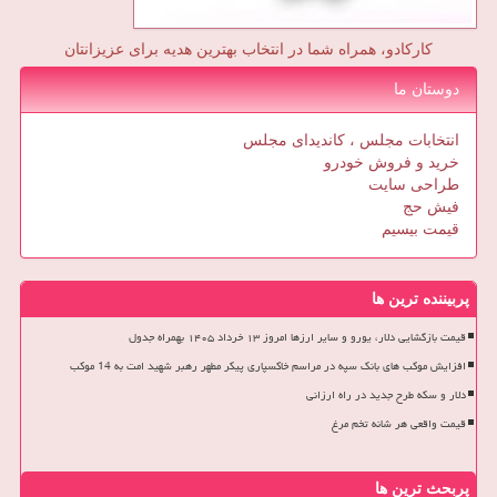
کارکادو، همراه شما در انتخاب بهترین هدیه برای عزیزانتان
دوستان ما
انتخابات مجلس ، کاندیدای مجلس
خرید و فروش خودرو
طراحی سایت
فیش حج
قیمت بیسیم
پربیننده ترین ها
قیمت بازگشایی دلار، یورو و سایر ارزها امروز ۱۳ خرداد ۱۴۰۵ بهمراه جدول
افزایش موکب های بانک سپه در مراسم خاکسپاری پیکر مطهر رهبر شهید امت به 14 موکب
دلار و سکه طرح جدید در راه ارزانی
قیمت واقعی هر شانه تخم مرغ
پربحث ترین ها