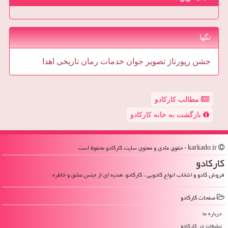
تگها
جشن
رپورتاژ
تصویر
جوان
خدمات
رمان
تاریخی
اهدا
مطالب کارکادو
بازگشت به خانه کارکادو
karkado.ir - حقوق مادی و معنوی سایت كاركادو محفوظ است
كاركادو
فروش کادو و انتخاب انواع کادویی ، کارکادو، هدیه ای از جنس عشق و خاطره
صفحات كاركادو
درباره ما
تبلیغات در كاركادو