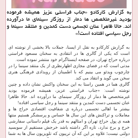
به گزارش کارکادو «جناب فراستی عزیز همیشه فرموده
بودید غیرمتخصص ها دمار از روزگار سینمای ما درآورده
اند. حالا ظاهرا عنان تجسمی دست کمدین و منتقد سینما و
رجل سیاسی افتاده است!»
به گزارش کارکادو به نقل از ایسنا، جملات بالا بخشی از نوشته ای
است که یکی از گالری ها در انتقادی به سخنان مسعود فراستی
درباره حراج تهران، در صفحه اینستاگرام خود منتشر نموده است.
مدتی است که در فضای مجازی اظهارنظری از یک منتقد سینما را در
چارچوب ویدئو می بینیم که با اطمینان از رویدادی فرهنگی هنری
سخن می گوید و انتقاد می کند.
گالری هما در همین راستا به این سخنان واکنش نشان داده و چنین
نوشته است: «جناب فراستی عزیز، همیشه فرموده بودید
غیرمتخصص ها دمار از روزگار سینمای ما درآورده اند. حالا ظاهرا
عنان تجسمی دست کمدین و منتقد سینما و رجل سیاسی افتاده!
بیشتر ما اهالی تجسمی درباره ی شفافیت اقتصادی حراج ها و
معاملات و تراکنش های این سال ها حساس و پرسشگر هستیم منتها
همه ی پول حراج تهران و امثالهم به قدر یک فیلم داستانی سفارشی
خرج و برج ندارد، تازه اگر داشته باشد خرجش مستقیم از سوبسید
دولتی نیست؛ علاوه بر این که آن تریبون که تلویزیون سال ها به شما