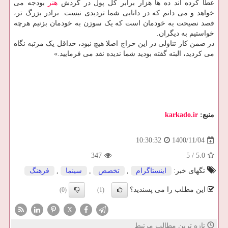
عطا کرده اند ده ها هزار برابر کل پول در گردش
هنر
بودجه می
خواهد و می دانم که در دانایی شما تردیدی نیست. برادر بزرگ تر،
قصد نصیحت به خودمان است که یک سوزن به خودمان بزنیم هرچه
خواستیم به دیگران.
در ضمن کار تناولی در این حراج اصلا هیچ نبود، حداقل یک مرتبه نگاه
می کردید، البته گفته بودید شما ندیده نقد می فرمایید.»
منبع:
karkado.ir
1400/11/04
10:30:32
347
5
/
5.0
تگهای خبر:
اینستاگرام
,
تخصص
,
سینما
,
فرهنگ
این مطلب را می پسندید؟
(0)
(1)
X
تازه ترین مطالب مرتبط