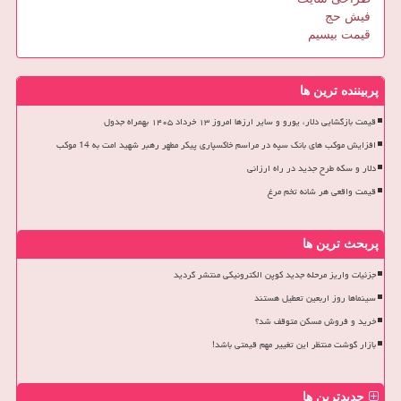
فیش حج
قیمت بیسیم
پربیننده ترین ها
قیمت بازگشایی دلار، یورو و سایر ارزها امروز ۱۳ خرداد ۱۴۰۵ بهمراه جدول
افزایش موکب های بانک سپه در مراسم خاکسپاری پیکر مطهر رهبر شهید امت به 14 موکب
دلار و سکه طرح جدید در راه ارزانی
قیمت واقعی هر شانه تخم مرغ
پربحث ترین ها
جزئیات واریز مرحله جدید کوپن الکترونیکی منتشر گردید
سینماها روز اربعین تعطیل هستند
خرید و فروش مسکن متوقف شد؟
بازار گوشت منتظر این تغییر مهم قیمتی باشد!
جدیدترین ها