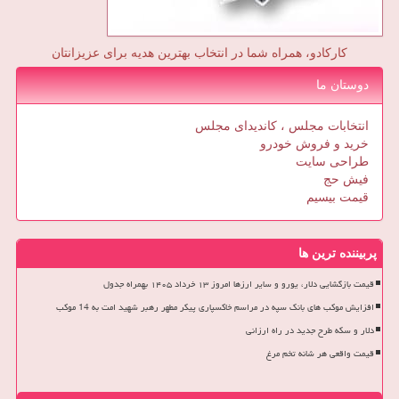
کارکادو، همراه شما در انتخاب بهترین هدیه برای عزیزانتان
دوستان ما
انتخابات مجلس ، کاندیدای مجلس
خرید و فروش خودرو
طراحی سایت
فیش حج
قیمت بیسیم
پربیننده ترین ها
قیمت بازگشایی دلار، یورو و سایر ارزها امروز ۱۳ خرداد ۱۴۰۵ بهمراه جدول
افزایش موکب های بانک سپه در مراسم خاکسپاری پیکر مطهر رهبر شهید امت به 14 موکب
دلار و سکه طرح جدید در راه ارزانی
قیمت واقعی هر شانه تخم مرغ