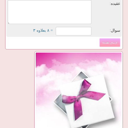
عقیده:
سوال:
= ۸ بعلاوه ۳