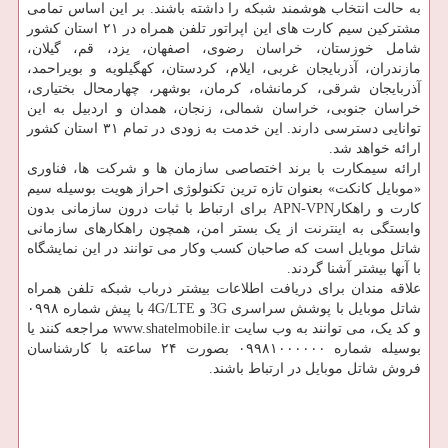
به حالت انتخاب هوشمند شبکه را داشته باشند. بر این اساس تمامی
مشترکین سیم ‏کارت ‏های این اپراتور تلفن همراه در ۲۱ استان کشور
شامل خوزستان، خراسان رضوی، اصفهان، یزد، قم، گیلان،
مازندران، آذربایجان غربی، ایلام، کردستان، کهگیلویه و بویراحمد،
آذربایجان شرقی، کرمانشاه، کرمان، بوشهر، چهارمحال بختیاری،
خراسان جنوبی، خراسان شمالی، زنجان، همدان و اردبیل به این
توانایی دسترسی دارند. این خدمت به زودی در تمام ۳۱ استان کشور
ارائه خواهد شد.
ارائه سیمکارت با برند اختصاصی سازمان ها و شرکت ها، فناوری
«موبایل کانکت» بعنوان تازه ترین تکنولوژی احراز هویت بوسیله سیم
‏کارت و راهکارAPN-VPN برای ارتباط با ثبات درون سازمانی بدون
وابستگی به اینترنت از یک بستر امن، همچون راهکارهای سازمانی
شاتل‏ موبایل است که صاحبان کسب وکار می­ توانند در این نمایشگاه
با آنها بیشتر آشنا گردند.
علاقه مندان برای دریافت اطلاعات بیشتر درباب شبکه تلفن همراه
شاتل‏ موبایل با پوشش سراسری 3G و 4G/LTE با پیش شماره ۰۹۹۸
و کد یک، می توانند به وب سایت www.shatelmobile.ir مراجعه کنند یا
بوسیله شماره ۰۹۹۸۱۰۰۰۰۰۰ بصورت ۲۴ ساعته با کارشناسان
فروش شاتل موبایل در ارتباط باشند.