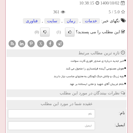
1400/10/02
10:38:15
361
5
/
5.0
تگهای خبر:
خدمات
,
رمان
,
سایت
,
فناوری
این مطلب را می پسندید؟
(0)
(1)
X
تازه ترین مطالب مرتبط
خبر جدید درباره ی صدور فوری کارت سوخت
هوش مصنوعی آینده فیلمسازی را متحول می کند
بچه زرنگ و چالش جنگ کودکان به محتوای مناسب نیاز دارند
شام غریبان آقای شهید و ملتی ایستاده بر عهد
نظرات بینندگان در مورد این مطلب
عقیده شما در مورد این مطلب
نام:
ایمیل: