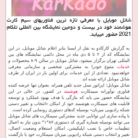
شاتل ‏موبایل با معرفی تازه ترین فناوری‏های سیم ‏کارت
هوشمند خود در بیست و دومین نمایشگاه بین المللی تلکام
2021 حضور می‏یابد.
به گزارش کارکادو به نقل از ایسنا بنابر اعلام شاتل‏ موبایل، در این
نمایشگاه که از ۲ تا ۵ دی ماه در محل دائمی نمایشگاه های بین
المللی تهران برگزار می‏شود، شاتل‏ موبایل در سالن ۹-۸ محصولات و
خدمات
متنوع خودرا به مشترکین شخصی و سازمانی معرفی
خواهدنمود. تعدادی از این خدمات برای اولین بار در ایران از طرف
شاتل‏ موبایل ارائه شده ‏اند.
شاتل‏ موبایل؛ اپراتور نسل جدید تلفن همراه، بعنوان تنها عرضه کننده
فناوری نوآورانه سیمکارت
هوشمند
در کشور، در حالی در این
نمایشگاه حضور می‏ یابد که بتازگی با هدف بهبود عملکرد و توسعه
قابلیت های سیمکارت هوشمند خود از امکان «انتخاب و تغییر دستی
شبکه رادیویی میزبان» بوسیله کدهای دستوری رونمایی کرده است.
با پیاده‏ سازی این توانایی جدید مشترکین سیمکارت های شاتل‏ موبایل
می ‏توانند بوسیله شماره گیری کد دستوری #۸*۱* بدون نیاز به اعمال
تنظیمات خاص یا نصب اپلیکیشن، امکان استعلام وضعیت اتصال،
تغییر و انتخاب دستی شبکه رادیویی میزبان سیمکارت خود یا بازگشت