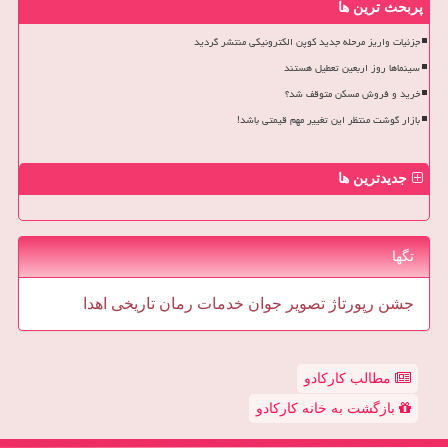
پربحث ترین ها
جزئیات واریز مرحله جدید کوپن الکترونیکی منتشر گردید
سینماها روز اربعین تعطیل هستند
خرید و فروش مسکن متوقف شد؟
بازار گوشت منتظر این تغییر مهم قیمتی باشد!
جدیدترین ها
تگها
جشن
رپورتاژ
تصویر
جوان
خدمات
رمان
تاریخی
اهدا
مطالب کارکادو
بازگشت به خانه کارکادو