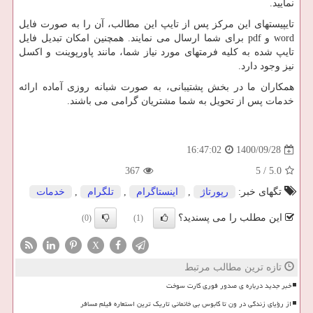
نمایید.
تایپیستهای این مرکز پس از تایپ این مطالب، آن را به صورت فایل
word
و
pdf
برای شما ارسال می نمایند. همچنین امکان تبدیل فایل
تایپ شده به کلیه فرمتهای مورد نیاز شما، مانند پاورپوینت و اکسل
نیز وجود دارد.
همکاران ما در بخش پشتیبانی، به صورت شبانه روزی آماده ارائه
خدمات پس از تحویل به شما مشتریان گرامی می باشند.
1400/09/28
16:47:02
367
5
/
5.0
تگهای خبر:
رپورتاژ
,
اینستاگرام
,
تلگرام
,
خدمات
این مطلب را می پسندید؟
(0)
(1)
X
تازه ترین مطالب مرتبط
خبر جدید درباره ی صدور فوری کارت سوخت
از رؤیای زندگی در ون تا کابوس بی خانمانی تاریک ترین استعاره فیلم مسافر