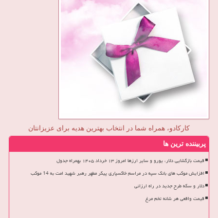
کارکادو، همراه شما در انتخاب بهترین هدیه برای عزیزانتان
پربیننده ترین ها
قیمت بازگشایی دلار، یورو و سایر ارزها امروز ۱۳ خرداد ۱۴۰۵ بهمراه جدول
افزایش موکب های بانک سپه در مراسم خاکسپاری پیکر مطهر رهبر شهید امت به 14 موکب
دلار و سکه طرح جدید در راه ارزانی
قیمت واقعی هر شانه تخم مرغ