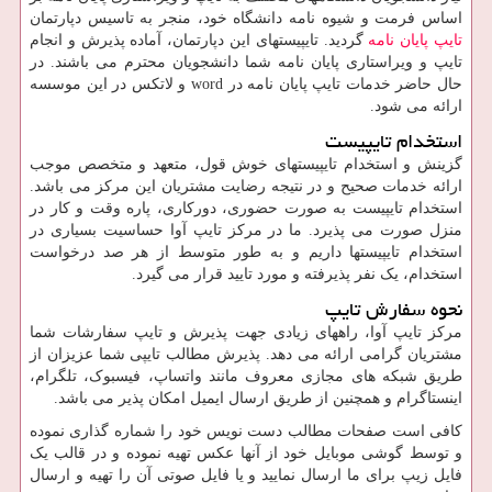
اساس فرمت و شیوه نامه دانشگاه خود، منجر به تاسیس دپارتمان
تایپ پایان نامه
گردید. تایپیستهای این دپارتمان، آماده پذیرش و انجام
تایپ و ویراستاری پایان نامه شما دانشجویان محترم می باشند. در
حال حاضر خدمات تایپ پایان نامه در
word
و لاتکس در این موسسه
ارائه می شود.
استخدام تایپیست
گزینش و استخدام تایپیستهای خوش قول، متعهد و متخصص موجب
ارائه خدمات صحیح و در نتیجه رضایت مشتریان این مرکز می باشد.
استخدام تایپیست به صورت حضوری، دورکاری، پاره وقت و کار در
منزل صورت می پذیرد. ما در مرکز تایپ آوا حساسیت بسیاری در
استخدام تایپیستها داریم و به طور متوسط از هر صد درخواست
استخدام، یک نفر پذیرفته و مورد تایید قرار می گیرد.
نحوه سفارش تایپ
مرکز تایپ آوا، راههای زیادی جهت پذیرش و تایپ سفارشات شما
مشتریان گرامی ارائه می دهد. پذیرش مطالب تایپی شما عزیزان از
طریق شبکه های مجازی معروف مانند واتساپ، فیسبوک، تلگرام،
اینستاگرام و همچنین از طریق ارسال ایمیل امکان پذیر می باشد.
کافی است صفحات مطالب دست نویس خود را شماره گذاری نموده
و توسط گوشی موبایل خود از آنها عکس تهیه نموده و در قالب یک
فایل زیپ برای ما ارسال نمایید و یا فایل صوتی آن را تهیه و ارسال