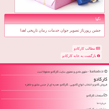
تگها
جشن
رپورتاژ
تصویر
جوان
خدمات
رمان
تاریخی
اهدا
مطالب کارکادو
بازگشت به خانه کارکادو
karkado.ir - حقوق مادی و معنوی سایت كاركادو محفوظ است
كاركادو
فروش کادو و انتخاب انواع کادویی ، کارکادو، هدیه ای از جنس عشق و خاطره
صفحات كاركادو
درباره ما
تبلیغات در كاركادو