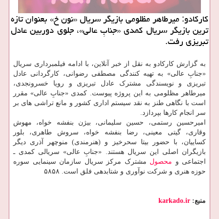
کارکادو: میرطاهر مظلومی بازیگر سریال «نون خ» بعنوان تازه
ترین بازیگر سریال کمدی «جنابِ عالی»، جلوی دوربین عادل
تبریزی رفت.
به گزارش کارکادو به نقل از خبر آنلاین، با ادامه فیلمبرداری سریال
«جنابِ عالی» به تهیه کنندگی مصطفی رضوانی، کارگردانی عادل
تبریزی و نویسندگی مشترک عادل تبریزی و رویا خسرونجدی،
میرطاهر مظلومی به این پروژه پیوست. کمدی «جنابِ عالی» مقرر
است با نگاهی طنز به نقد سیستم اداری کشور و مانع تراشی های بر
سر انجام کارها بپردازد.
امیرحسین رستمی، حسین سلیمانی، بیژن بنفشه خواه، مهوش
وقاری، گیتی معینی، رضا بنفشه خواه، سروش طاهری، بلور
کساییان، با حضور بیتا سحرخیز و (هنرمندی) منوچهر آذری دیگر
بازیگران اصلی این سریال هستند. «جنابِ عالی» سریالی کمدی ـ
اجتماعی و
محصول
مشترک مرکز سریال سازمان سینمایی سوره
حوزه هنری و شرکت نوآوری و شتابدهی فلق است. ۵۸۵۸
منبع:
karkado.ir