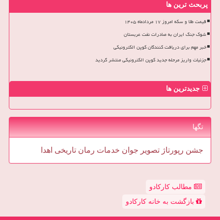
پربحث ترین ها
قیمت طلا و سکه امروز ۱۷ مردادماه ۱۴۰۵
شوک جنگ ایران به صادرات نفت عربستان
خبر مهم برای دریافت کنندگان کوپن الکترونیکی
جزئیات واریز مرحله جدید کوپن الکترونیکی منتشر گردید
جدیدترین ها
تگها
جشن
رپورتاژ
تصویر
جوان
خدمات
رمان
تاریخی
اهدا
مطالب کارکادو
بازگشت به خانه کارکادو