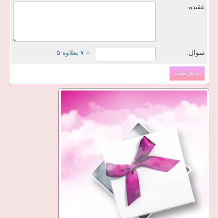
عقیده:
سوال:
= ۷ بعلاوه ۵