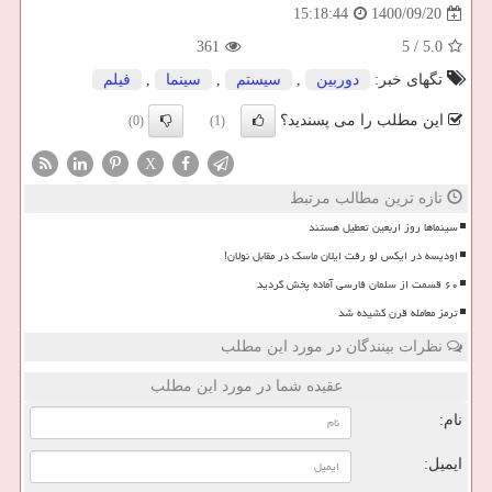
1400/09/20
15:18:44
361
5
/
5.0
تگهای خبر:
دوربین
,
سیستم
,
سینما
,
فیلم
این مطلب را می پسندید؟
(0)
(1)
X
تازه ترین مطالب مرتبط
سینماها روز اربعین تعطیل هستند
اودیسه در ایکس لو رفت ایلان ماسک در مقابل نولان!
۶۰ قسمت از سلمان فارسی آماده پخش گردید
ترمز معامله قرن کشیده شد
نظرات بینندگان در مورد این مطلب
عقیده شما در مورد این مطلب
نام:
ایمیل: