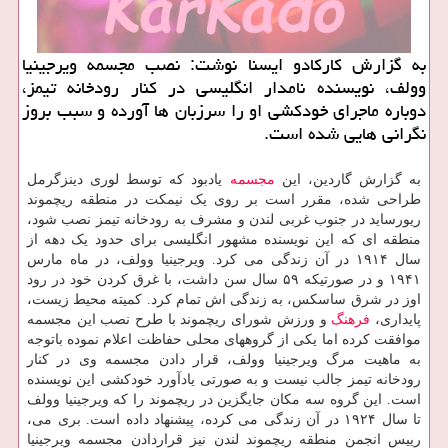
به گزارش کارکادو ایسنا نوشت: نصب مجسمه ویرجینیا
وولف، نویسنده نامدار انگلیسی در کنار رودخانه تیمز،
دوباره ماجرای خودکشی او را سرزبان ها آورده و سبب بروز
نگرانی هایی شده است.
به گزارش گاردین، این
مجسمه
یادبود که توسط لوری دینزگرمل
طراحی شده، مقرر است بر روی یک نیمکت در منطقه ریچموند
ریورساید در جنوب غربی لندن و مشرف به رودخانه تیمز نصب شود،
منطقه ای که این نویسنده مشهور انگلیسی برای حدود یک دهه از
سال ۱۹۱۴ در آن زندگی می کرد. ویرجینیا وولف، در ماه مارس
۱۹۴۱ و در صورتیکه ۵۹ سال سن داشت، با غرق کردن خود در رود
اوز در شرق ساسکس، به زندگی اش تمام کرد. کمیته محیط زیست،
پایداری،
فرهنگ
و ورزش شورای ریچموند با طرح نصب این مجسمه
موافقت کرده اما یکی از گروههای محلی حفاظت اعلام نموده باتوجه
به ماهیت مرگ ویرجینیا وولف، قرار دادن مجسمه وی در کنار
رودخانه تیمز جالب نیست و به صورتی یادآورد خودکشی این نویسنده
است. این گروه سه مکان جایگزین در ریچموند را که ویرجینیا وولف
تا سال ۱۹۲۴ در آن زندگی می کرده، پیشنهاد داده است. بری می،
رییس انجمن منطقه ریچموند لندن نیز قراردادن مجسمه ویرجینیا