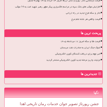
قیمت بازگشایی دلار، یورو و سایر ارزها امروز ۱۳ خرداد ۱۴۰۵ بهمراه جدول
افزایش موکب های بانک سپه در مراسم خاکسپاری پیکر مطهر رهبر شهید امت به 14 موکب
دلار و سکه طرح جدید در راه ارزانی
قیمت واقعی هر شانه تخم مرغ
پربحث ترین ها
قیمت طلا و سکه امروز ۱۷ مردادماه ۱۴۰۵
شوک جنگ ایران به صادرات نفت عربستان
خبر مهم برای دریافت کنندگان کوپن الکترونیکی
جزئیات واریز مرحله جدید کوپن الکترونیکی منتشر گردید
جدیدترین ها
تگها
جشن
رپورتاژ
تصویر
جوان
خدمات
رمان
تاریخی
اهدا