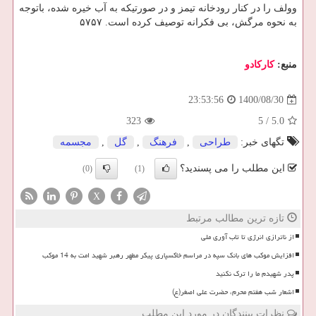
وولف را در کنار رودخانه تیمز و در صورتیکه به آب خیره شده، باتوجه
به نحوه مرگش، بی فکرانه توصیف کرده است. ۵۷۵۷
منبع:
كاركادو
1400/08/30
23:53:56
323
5
/
5.0
تگهای خبر:
طراحی
,
فرهنگ
,
گل
,
مجسمه
این مطلب را می پسندید؟
(0)
(1)
X
تازه ترین مطالب مرتبط
از ناترازی انرژی تا تاب آوری ملی
افزایش موکب های بانک سپه در مراسم خاکسپاری پیکر مطهر رهبر شهید امت به 14 موکب
پدر شهیدم ما را ترک نکنید
اشعار شب هفتم محرم، حضرت علی اصغر(ع)
نظرات بینندگان در مورد این مطلب