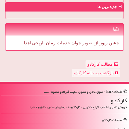
جدیدترین ها
تگها
جشن
رپورتاژ
تصویر
جوان
خدمات
رمان
تاریخی
اهدا
مطالب کارکادو
بازگشت به خانه کارکادو
karkado.ir - حقوق مادی و معنوی سایت كاركادو محفوظ است
كاركادو
فروش کادو و انتخاب انواع کادویی ، کارکادو، هدیه ای از جنس عشق و خاطره
صفحات كاركادو
درباره ما