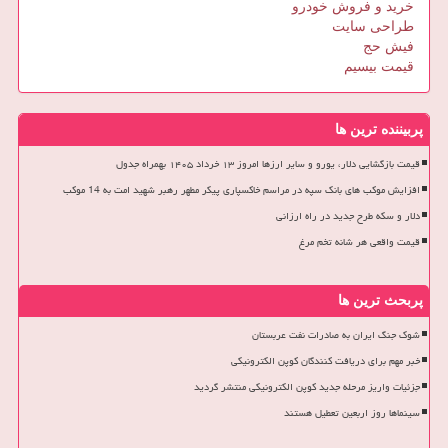
خرید و فروش خودرو
طراحی سایت
فیش حج
قیمت بیسیم
پربیننده ترین ها
قیمت بازگشایی دلار، یورو و سایر ارزها امروز ۱۳ خرداد ۱۴۰۵ بهمراه جدول
افزایش موکب های بانک سپه در مراسم خاکسپاری پیکر مطهر رهبر شهید امت به 14 موکب
دلار و سکه طرح جدید در راه ارزانی
قیمت واقعی هر شانه تخم مرغ
پربحث ترین ها
شوک جنگ ایران به صادرات نفت عربستان
خبر مهم برای دریافت کنندگان کوپن الکترونیکی
جزئیات واریز مرحله جدید کوپن الکترونیکی منتشر گردید
سینماها روز اربعین تعطیل هستند