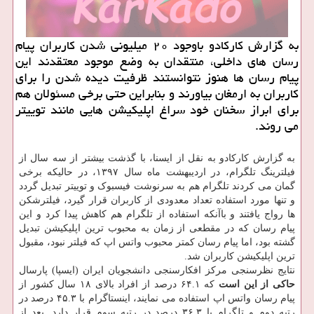
به گزارش کارکادو باوجود ۲۰ میلیونی شدن کاربران پیام
رسان های داخلی، منتقدان به وضع موجود معتقدند این
پیام رسان ها هنوز نتوانستند ظرفیت دیده شدن را برای
کاربران به ارمغان بیاورند و بنابراین حتی برخی مسئولان هم
برای ابراز سخنان خود سراغ اپلیکیشن هایی مانند توییتر
می روند.
به گزارش کارکادو به نقل از ایسنا، با گذشت بیشتر از سه سال از
فیلترینگ تلگرام، در اردیبهشت ماه سال ۱۳۹۷، در حالیکه برخی
گمان می کردند تلگرام هم به سرنوشت فیسبوک و توییتر تبدیل گردد
و تنها مورد استفاده تعداد معدودی از کاربران قرار گیرد، فیلترشکن
ها رواج یافتند و باآنکه استفاده از تلگرام هم کاهش پیدا کرد و این
پیام رسان که در مقطعی از زمان به محبوب ترین اپلیکیشن تبدیل
گشته بود، اما پیام رسان کمتر محبوب واتس اپ که فیلتر نبود، مقبول
ترین اپلیکیشن کاربران شد.
نتایج نظرسنجی مرکز افکارسنجی دانشجویان ایران (ایسپا) پارسال
حاکی از این است
که ۶۴.۱ درصد از افراد بالای ۱۸ سال کشور از
پیام رسان واتس اپ استفاده می نمایند، اینستاگرام با ۴۵.۳ درصد در
رتبه دوم و تلگرام با ۳۶.۳ درصد در رتبه سوم قرار دارد. بعد از