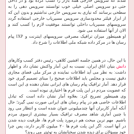
شدند که سرویس خارجی همه بازار را کسب کرده بود و در داخل
حتی دو سرویس اصلی خیلی خوب توانستند سرویس دهی را به
سطحی برسانند که نیازی به سرویس خارجی نداشتیم و بدون این که
از ابزار فیلتر محدودسازی سرویس مسیریاب خارجی استفاده گردد
سرویسهای مسیریاب داخلی توانستند موفقیت لازم را کسب کنند و
الان از آنها استفاده می شود.
او همینطور میزان ترافیک مصرفی سرویسهای اینترنت و IXP پیام
رسان ها در مرکز داده شبکه ملی اطلاعات را شرح داد.
با این حال، در همین جلسه افشین کلاهی- رئیس دفتر کسب وکارهای
دانش
بنیان اتاق ایران، نسبت به این آمار واکنش نشان داد و اظهار
داشت: به نظر می آید اطلاعات نماینده ی مرکز ملی فضای مجازی
دقیق نیست و مجلس باید اطلاعات صحیح را مبنای تصمیم گیری خود
قرار دهد. آمار ترافیک پیام رسان های ایرانی نشان دهنده ی این است
که عضویت مردم در این پلت فرم ها اختیاری نبوده است.
وی همینطور تصریح کرد: بعلاوه آمار نشان داده است که تبادل
اطلاعات خاصی هم در پیام رسان های ایرانی صورت نمی گیرد؛ حال
آنکه آمار کاربران آنها چندمیلیونی عنوان شده است و انتظار می رود
با چنین آماری شاهد مصرف ترافیک بسیار بیشتری ازسوی مردم
باشیم. مهم ترین مبحث هم درمورد پلت فرم ها، ظرفیت دیده شدن
در آنها است. اگر این پلت فرم ها ۲۰ میلیون کاربر دارند، پس چرا
خود مسؤلان برای دیده شدن سخنانشان به توئیتر می روند؟