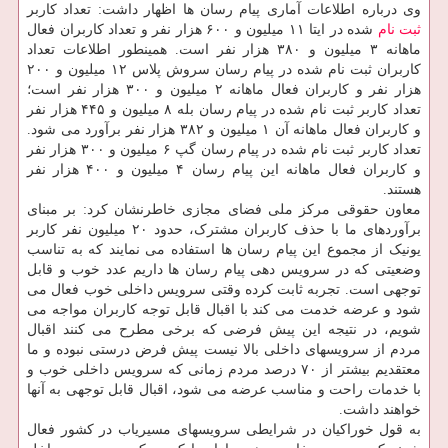
وی درباره اطلاعات آماری پیام رسان ها اظهار داشت: تعداد کاربر
ثبت نام
شده در ایتا ۱۱ میلیون و ۶۰۰ هزار نفر و تعداد کاربران فعال
ماهانه ۳ میلیون و ۳۸۰ هزار نفر است. همینطور اطلاعات تعداد
کاربران ثبت نام شده در پیام رسان سروش پلاس ۱۲ میلیون و ۲۰۰
هزار نفر و کاربران فعال ماهانه ۲ میلیون و ۳۰۰ هزار نفر است؛
تعداد کاربر ثبت نام شده در پیام رسان بله ۸ میلیون و ۴۴۵ هزار نفر
و کاربران فعال ماهانه آن ۱ میلیون و ۳۸۲ هزار نفر برآورد می شود.
تعداد کاربر ثبت نام شده در پیام رسان گپ ۶ میلیون و ۳۰۰ هزار نفر
و کاربران فعال ماهانه این پیام رسان ۴ میلیون و ۴۰۰ هزار نفر
هستند.
معاون حقوقی مرکز ملی فضای مجازی خاطرنشان کرد: بر مبنای
برآوردهای ما با حذف کاربران مشترک، حدود ۲۰ میلیون نفر کاربر
یونیک از مجموع این پیام رسان ها استفاده می نمایند که به تناسب
وضعیتی که در سرویس دهی پیام رسان ها داریم عدد خوب و قابل
توجهی است. تجربه ثابت کرده وقتی سرویس داخلی خوب فعال می
شود و عرضه خدمت می کند با اقبال قابل توجه کاربران مواجه می
شویم، در نتیجه این پیش فرضی که برخی مطرح می کنند اقبال
مردم از سرویسهای داخلی بالا نیست پیش فرض درستی نبوده و ما
معتقدیم بیشتر از ۷۰ درصد مردم زمانی که سرویس داخلی خوب و
با خدمات راحت و مناسب عرضه می شود، اقبال قابل توجهی به آنها
خواهند داشت.
به قول خوراکیان در شرایطی سرویسهای مسیریاب در کشور فعال