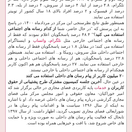
تلگرام، ۴.۸ درصد از ایتا، ۴ درصد از سروش، ۴ درصد از بله، ۳.۳
درصد از فیسبوک و ۲ درصد افراد بالای ۱۸ سال کشور از توییتر
استفاده می نمایند.
همینطور طبق نتایج نظرسنجی این مرکز در مردادماه ۱۴۰۰، در پاسخ
به این پرسش که "در حال حاضر، شما
از کدام رسانه های اجتماعی
استفاده می کنید
؟" ۴۸.۴ درصد پاسخگویان اعلام نمودند که فقط از
رسانه های اجتماعی خارجی مثل
تلگرام
،
واتساپ
و اینستاگرام
استفاده می کنند؛ در مقابل ۱.۸ درصد پاسخگویان فقط از رسانه های
اجتماعی داخلی مثل سروش، روبیکا و... استفاده می نمایند. همینطور
۲۲.۸ درصد پاسخگویان، هم از رسانه های اجتماعی داخلی و هم
خارجی استفاده می نمایند. ۲۷ درصد پاسخگویان هم هم اکنون کاربر
هیچکدام از رسانه های اجتماعی داخلی یا خارجی نیستند.
۲۰ میلیون کاربر از پیام رسان های داخلی استفاده می کنند
در عین حال،
آخرین جلسه کمیسیون مشترک طرح پشتیبانی از حقوق
کاربران
و
خدمات
پایه کاربردی فضای مجازی در حالی برگزار شد که
امیر خوراکیان- معاون حقوقی و امور مجلس مرکز ملی فضای
مجازی گزارشی درباره پیام رسان های داخلی عرضه داد. او با اشاره
به اینکه از سال ۱۳۹۶ سیاست ها و اقدامات پیام رسان ها در
شورایعالی فضای مجازی تصویب گردید، اظهار داشت: از سال ۱۳۹۷
تابحال که فعالیت پیام رسان های داخلی به صورت ویژه و با حمایت
های خاص شروع شد، با افت و خیزهایی همراه بوده است.