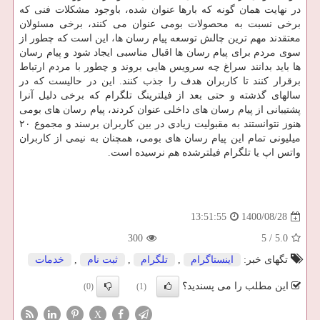
در نهایت همان گونه که بارها عنوان شده، باوجود مشکلات فنی که
برخی نسبت به محصولات بومی عنوان می کنند، برخی مسئولان
معتقدند مهم ترین چالش توسعه پیام رسان ها، این است که چطور از
سوی مردم برای پیام رسان ها اقبال مناسبی ایجاد شود و پیام رسان
ها باید بدانند سراغ چه سرویس هایی بروند و چطور با مردم ارتباط
برقرار کنند تا کاربران هدف را جذب کنند. این در حالیست که در
سالهای گذشته و حتی بعد از فیلترینگ تلگرام که برخی دلیل آنرا
پشتیبانی از پیام رسان های داخلی عنوان کردند، پیام رسان های بومی
هنوز نتوانستند به مقبولیت زیادی در بین کاربران برسند و مجموع ۲۰
میلیونی تمام این پیام رسان های بومی، همچنان به نیمی از کاربران
واتس اپ یا تلگرام فیلترشده هم نرسیده است.
1400/08/28
13:51:55
300
5
/
5.0
تگهای خبر:
اینستاگرام
,
تلگرام
,
ثبت نام
,
خدمات
این مطلب را می پسندید؟
(0)
(1)
X