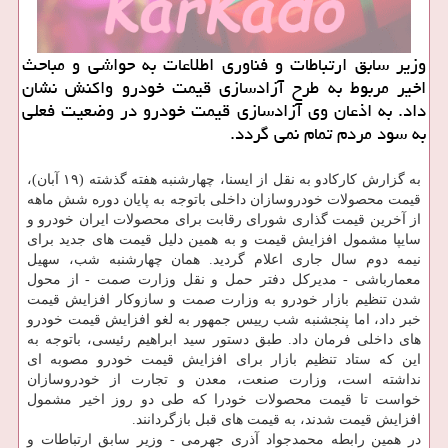
وزیر سابق ارتباطات و فناوری اطلاعات به حواشی و مباحث
اخیر مربوط به طرح آزادسازی قیمت خودرو واکنش نشان
داد. به اذعان وی آزادسازی قیمت خودرو در وضعیت فعلی
به سود مردم تمام نمی گردد.
به گزارش کارکادو به نقل از ایسنا، چهارشنبه هفته گذشته (۱۹ آبان)،
قیمت محصولات خودروسازان داخلی باتوجه به پایان دوره شش ماهه
از آخرین قیمت گذاری شورای رقابت برای محصولات ایران خودرو و
سایپا مشمول افزایش قیمت و به همین دلیل قیمت های جدید برای
نیمه دوم سال جاری اعلام گردید. همان چهارشنبه شب، سهیل
معمارباشی - مدیرکل دفتر حمل و نقل وزارت صمت - از محول
شدن تنظیم بازار خودرو به وزارت صمت و سازوکار افزایش قیمت
خبر داد، اما پنجشنبه شب رییس جمهور به لغو افزایش قیمت خودرو
های داخلی فرمان داد. طبق دستور سید ابراهیم رئیسی، باتوجه به
این که ستاد تنظیم بازار برای افزایش قیمت خودرو مصوبه ای
نداشته است، وزارت صنعت، معدن و تجارت از خودروسازان
خواست تا قیمت محصولات خودرا که طی دو روز اخیر مشمول
افزایش قیمت شدند، به قیمت های قبل بازگردانند.
در همین رابطه محمدجواد آذری جهرمی - وزیر سابق ارتباطات و