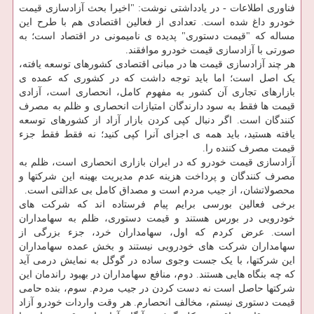
فناوری اطلاعات - در یادداشتی نوشت: "اخیرا بحث آزادسازی قیمت
خودرو داغ شده است. تعدادی از فعالین اقتصادی هم با طرح این
مساله که "قیمت دستوری" پدیده ی نامیمونی در اقتصاد است؛ به
صورتی با آزادسازی قیمت خودرو موافقند.
هر چند آزادسازی قیمت ها در مبانی اقتصادی کشورهای توسعه یافته،
یک اصل است؛ اما باید توجه داشت که در کشوری که عمده ی
بازارهای تجاری آن کشور به مفهوم کامل، انحصاری است، آزادی
قیمت ها فقط به سود دارندگان امتیازات انحصاری و ظلم به مصرف
کنندگان است. اگر دنبال کپی کردن بازار آزاد از کشورهای توسعه
یافته هستید، باید همه ی اجزای آنرا کپی کنید؛ نه فقط فقط جزء
قیمت مصرف کننده را.
آزادسازی قیمت خودرو که در ایران بازاری انحصاری است، ظلم به
مصرف کنندگان و پرداخت هزینه عدم مدیریت بهینه این شرکتها و
محصولاتشان، از جیب مردم است و مصداق کامل بی عدالتی است.
برخی فعالین بورسی برایم پیام فرستاده اند که شرکت های
خودرویی در بورس هستند و قیمت دستوری، ظلم به سهامداران
است. عرض کردم که اول، سهامداران خرد، جزء بزرگی از
سهامداران شرکت های خودرویی نیستند و بخش عمده سهامداران
این شرکتها، با یک جست وجوی ساده در گوگل به نمایش درمی آید
که چه بنگاه هایی هستند. دوم، منافع سهامداران در بهبود راندمان این
شرکتها حاصل است نه دست کردن در جیب مردم. سوم، بنده حامی
قیمت دستوری نیستم، مخالف انحصارم. هر وقت واردات خودرو آزاد