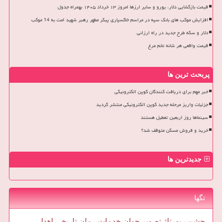
قیمت بازگشایی دلار، یورو و سایر ارزها امروز ۱۳ خرداد ۱۴۰۵ بهمراه جدول
افزایش موکب های بانک سپه در مراسم خاکسپاری پیکر مطهر رهبر شهید امت به 14 موکب
دلار و سکه طرح جدید در راه ارزانی
قیمت واقعی هر شانه تخم مرغ
پربحث ترین ها
خبر مهم برای دریافت کنندگان کوپن الکترونیکی
جزئیات واریز مرحله جدید کوپن الکترونیکی منتشر گردید
سینماها روز اربعین تعطیل هستند
خرید و فروش مسکن متوقف شد؟
جدیدترین ها
تگها
جشن
رپورتاژ
تصویر
جوان
خدمات
رمان
تاریخی
اهدا