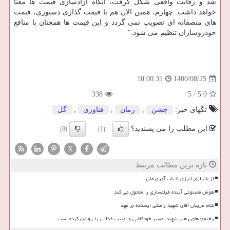
شد و رقابت واقعی شکل گرفت، آنگاه آزادسازی قیمت ها معنا
خواهد داشت. چهارم، همین الان هم با قیمت گذاری دستوری، قیمت
های منصفانه ای تصویب نمی گردد و این قیمت ها همچنان با منافع
خودروسازان تنظیم می شود."
1400/08/25
10:00:31
338
5
/
5.0
تگهای خبر:
جشن
,
رمان
,
فناوری
,
گل
این مطلب را می پسندید؟
(0)
(1)
X
تازه ترین مطالب مرتبط
از ناترازی انرژی تا تاب آوری ملی
هوش مصنوعی آینده فیلمسازی را متحول می کند
شام غریبان آقای شهید و ملتی ایستاده بر عهد
رهنمودهای رهبر شهید، مسیر خودکفایی و امنیت غذایی را روشن کرده است