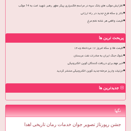
افزایش موکب های بانک سپه در مراسم خاکسپاری پیکر مطهر رهبر شهید امت به 14 موکب
دلار و سکه طرح جدید در راه ارزانی
قیمت واقعی هر شانه تخم مرغ
پربحث ترین ها
قیمت طلا و سکه امروز ۱۷ مردادماه ۱۴۰۵
شوک جنگ ایران به صادرات نفت عربستان
خبر مهم برای دریافت کنندگان کوپن الکترونیکی
جزئیات واریز مرحله جدید کوپن الکترونیکی منتشر گردید
جدیدترین ها
تگها
جشن
رپورتاژ
تصویر
جوان
خدمات
رمان
تاریخی
اهدا