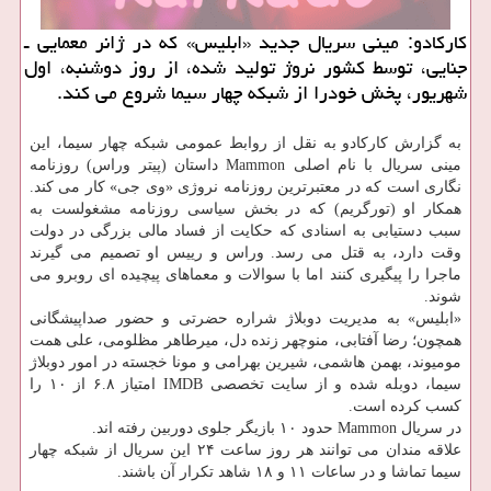
کارکادو: مینی سریال جدید «ابلیس» که در ژانر معمایی ـ
جنایی، توسط کشور نروژ تولید شده، از روز دوشنبه، اول
شهریور، پخش خودرا از شبکه چهار سیما شروع می کند.
به گزارش کارکادو به نقل از روابط عمومی شبکه چهار سیما، این
مینی سریال با نام اصلی Mammon داستان (پیتر وراس) روزنامه
نگاری است که در معتبرترین روزنامه نروژی «وی جی» کار می کند.
همکار او (تورگریم) که در بخش سیاسی روزنامه مشغولست به
سبب دستیابی به اسنادی که حکایت از فساد مالی بزرگی در دولت
وقت دارد، به قتل می رسد. وراس و رییس او تصمیم می گیرند
ماجرا را پیگیری کنند اما با سوالات و معماهای پیچیده ای روبرو می
شوند.
«ابلیس» به مدیریت دوبلاژ شراره حضرتی و حضور صداپیشگانی
همچون؛ رضا آفتابی، منوچهر زنده دل، میرطاهر مظلومی، علی همت
مومیوند، بهمن هاشمی، شیرین بهرامی و مونا خجسته در امور دوبلاژ
سیما، دوبله شده و از سایت تخصصی IMDB امتیاز ۶.۸ از ۱۰ را
کسب کرده است.
در سریال Mammon حدود ۱۰ بازیگر جلوی دوربین رفته اند.
علاقه مندان می توانند هر روز ساعت ۲۴ این سریال از شبکه چهار
سیما تماشا و در ساعات ۱۱ و ۱۸ شاهد تکرار آن باشند.