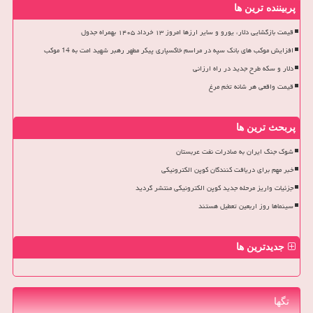
پربیننده ترین ها
قیمت بازگشایی دلار، یورو و سایر ارزها امروز ۱۳ خرداد ۱۴۰۵ بهمراه جدول
افزایش موکب های بانک سپه در مراسم خاکسپاری پیکر مطهر رهبر شهید امت به 14 موکب
دلار و سکه طرح جدید در راه ارزانی
قیمت واقعی هر شانه تخم مرغ
پربحث ترین ها
شوک جنگ ایران به صادرات نفت عربستان
خبر مهم برای دریافت کنندگان کوپن الکترونیکی
جزئیات واریز مرحله جدید کوپن الکترونیکی منتشر گردید
سینماها روز اربعین تعطیل هستند
جدیدترین ها
تگها