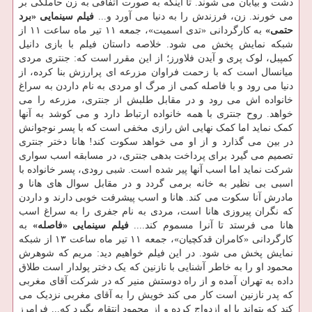
دشت و بیابان می‏ شوند. تا اینکه به صورت اتفاقی به زن حاملگی بر
می‏ خورند. زن، فرزندش را به دنیا می ‏آورد و...
فیلم سینمایی «برد
حتمی»
به کارگردانی «تدی اسمیت»، جمعه ۱۱ تیر ماه ساعت ۱۱ از
شبکه نمایش پخش می شود. خلاصه داستان فیلم با بازی دانیل
کمپبل، لوک پری و آیدن فلاورز؛ از این مقرر است که: جنتری مردی
میانسال است که با زحمت فراوان مزرعه ای پرارزش بنا کرده، از
دنیا می رود و با فاصله کمی از مرگ او مردی به نام داردن به سراغ
خانواده اش می رود و در مقابل طلبش از جنتری، مزرعه را می
خواهد. روح جنتری با همه خانواده ارتباط دارد و می کوشد به آنها
کمک نماید اما کمک نهایی اش رازی مخفی است که با پسر نوجوانش
در بین می گذارد و از او می خواهد سکوت کند! هانا دختر جنتری
تصمیم می گیرد برای پرداخت بدهی جنتری، در مسابقه اسب سواری
شرکت نماید اما اسب آنها پیر شده است. شبی رودی، پسر خانواده با
اسبی بی نظیر به خانه برمی گردد و در مقابل سوال های هانا و
مادرش آنا سکوت می کند. هانا و اسب پیشرفت خوبی دارند و داردن
که نگران پیروزی هانا است، مردی به نام جفری را به سراغ اسب
هانا می فرستد تا آنرا مسموم کند....
فیلم سینمایی «فاصله»
به
کارگردانی «کامران قدکچیان»، جمعه ۱۱ تیر ماه ساعت ۱۳ از شبکه
نمایش پخش می شود. در این فیلم خواهیم دید: مریم که شوهرش
محمود او را به خاطر آشنایی با نازنین که یک دختر پولدار است طلاق
داده به تهران آمده و از راه دوستش منیر که در شرکت آقای مغربی
که پدر نازنین است کار می کند خویش را به آقای مغربی نزدیک می
کند که بتواند با او ازدواج کرده و از محمود انتقام بگیرد که... فرامرز