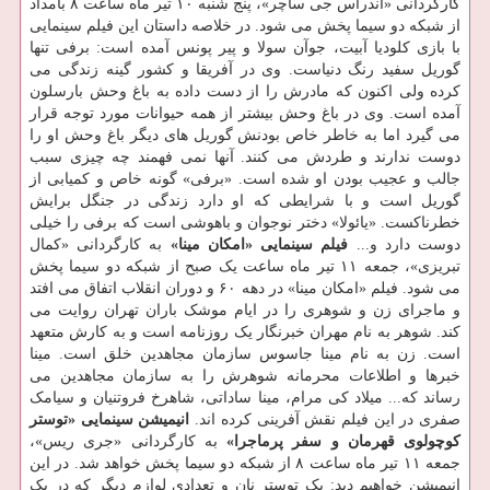
کارگردانی «آندراس جی ساچر»، پنج شنبه ۱۰ تیر ماه ساعت ۸ بامداد
از شبکه دو سیما پخش می شود. در خلاصه داستان این فیلم سینمایی
با بازی کلودیا آبیت، جوآن سولا و پیر پونس آمده است: برفی تنها
گوریل سفید رنگ دنیاست. وی در آفریقا و کشور گینه زندگی می
کرده ولی اکنون که مادرش را از دست داده به باغ وحش بارسلون
آمده است. وی در باغ وحش بیشتر از همه حیوانات مورد توجه قرار
می گیرد اما به خاطر خاص بودنش گوریل های دیگر باغ وحش او را
دوست ندارند و طردش می کنند. آنها نمی فهمند چه چیزی سبب
جالب و عجیب بودن او شده است. «برفی» گونه خاص و کمیابی از
گوریل است و با شرایطی که او دارد زندگی در جنگل برایش
خطرناکست. «یائولا» دختر نوجوان و باهوشی است که برفی را خیلی
دوست دارد و...
فیلم سینمایی «امکان مینا»
به کارگردانی «کمال
تبریزی»، جمعه ۱۱ تیر ماه ساعت یک صبح از شبکه دو سیما پخش
می شود. فیلم «امکان مینا» در دهه ۶۰ و دوران انقلاب اتفاق می افتد
و ماجرای زن و شوهری را در ایام موشک باران تهران روایت می
کند. شوهر به نام مهران خبرنگار یک روزنامه است و به کارش متعهد
است. زن به نام مینا جاسوس سازمان مجاهدین خلق است. مینا
خبرها و اطلاعات محرمانه شوهرش را به سازمان مجاهدین می
رساند که... میلاد کی مرام، مینا ساداتی، شاهرخ فروتنیان و سیامک
صفری در این فیلم نقش آفرینی کرده اند.
انیمیشن سینمایی «توستر
کوچولوی قهرمان و سفر پرماجرا»
به کارگردانی «جری ریس»،
جمعه ۱۱ تیر ماه ساعت ۸ از شبکه دو سیما پخش خواهد شد. در این
انیمیشن خواهیم دید: یک توستر نان و تعدادی لوازم دیگر که در یک