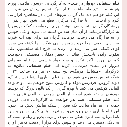
فیلم سینمایی «پرواز در شب»
به کارگردانی «رسول ملاقلی پور»،
پنج شنبه ۱۰ تیر ماه ساعت ۲۱ از شبکه نمایش پخش می شود. در
این فیلم خواهیم دید: یک گردان نیروهای ایران در محاصره قرار می
گیرد و ارتباط آن با قرارگاه مرکزی قطع می شود چهار نفر از
رزمندگان گردان انتخاب می شوند تا برای درخواست کمک خویش را
به قرارگاه برسانند از آن میان سه تن کشته می شوند و یکی خویش
را به قرارگاه می رساند. فرمانده گردان هم برای تهیه آب شرب
سربازان زخمی، محاصره دشمن را می شکند، اما کشته می شود.
قوای کمکی سر می رسد و... زنده یاد فرج الله سلحشور، علی
یعقوب زاده، تاجبخش فنائیان، جعفر دهقان، مصطفی لاجوردی،
کامران نوروز، اکبر نیکرو و سید جواد هاشمی در فیلم سینمایی
«پرواز در شب» هنرنمایی کرده اند.
فیلم سینمایی «بالن»
به
کارگردانی «میشائیل هربیگ»، پنج شنبه ۱۰ تیر ماه ساعت ۲۳ از
شبکه نمایش پخش می شود. در این فیلم با بازی آلیشیا فون ریتبرگ،
آلمانی کوشش می کنند با بهره گیری از یک بالون بزرگ که توسط
خودشان ساخته شده است، از آلمان شرقی به آلمان غربی فرار
کنند.
فیلم سینمایی «سه پدر خوانده»
به کارگردانی «جان فورد»،
جمعه ۱۱ تیر ماه ساعت یک صبح از شبکه نمایش پخش می شود.
این فیلم با بازی جان وین، پدرو آرماندریز، هری کری جونیور و وارد
باند؛ درباره سه قانون ‏شکن به نام‏های رابرت، پدرو و ویلیام است که
به بانکی دستبرد می ‏زنند. و سپس برای فرار از دست کلانتر، آواره‏