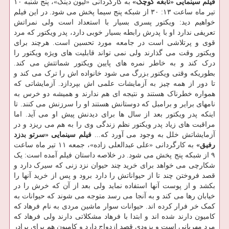
فیلم سینمایی «نابغه کوچک»
به کارگردانی «لیون دینگ»، پنج شنبه ۱۰
تیر ماه ساعت ۱۳: ۳۰ از شبکه پنج سیما پخش می شود. در این فیلم
خواهیم دید: ویکتور پسری بسیار با استعداد است ولی نمراتش
تعریفی ندارد او با پدرش رابطه بسیار خوبی دارد، پدر ویکتور که مرد
قوی و پرتلاشی است در جامعه مورد تحسین است. هرچند برای
ویکتور وقت می گذارند ولی نمی تواند قابلیت های ویژه ویکتور را
درک کند و به خاطر نمره های پایین ویکتور شماتتش می کند.
بطوریکه وقتی ویکتور بزرگ می شود خانواده اش را ترک می کند و
تا دور از همه چیز به آزمایشات علمی اش بپردازد. آزمایشاتی که
همواره خطرناک هستند و نتیجه ای هم ندارند و همیشه دو خرس به
نامهای برایر و برامبل که دوستانش هستند او را سرزنش می کنند. تا
اینکه پدر ویکتور بعد از سال ها برای دیدنش پیش او می آید. اما
مراقبت های زیاد پدر ویکتور نظم زندگی وی را به هم می ریزد و در
آزمایشاتش خلل به وجود می آورد که...
فیلم سینمایی «سرتو بدزد
رفیق»
به کارگردانی «علی عبدالعلی زاده»، جمعه ۱۱ تیر ماه ساعت
۹ از شبکه پنج پخش می شود. در خلاصه داستان فیلم آمده است: یک
شکارچی می خواهد برای خرید چند حیوان نزد زنی که سیرک دارد و
قصد فروختن چند تا از حیواناتش را دارد برود و پس از خرید آنها را
بکشد و از پوست آنها استفاده نماید ولی بعد از آن که خرش را در
خیابان رها می کند و به آنجا می رسد متوجه می شوند که حیوانات به
کمک خر فرار کرده اند. حیوانات سوار ماشین مردی به نام فرهاد که
کامیون دارند شده اند و ابتدا با فرهاد مشکلاتی دارند ولی فرهاد که
مرد مهربانی است و بزودی قصد ازدواج دارد و کامیون هم برای برادر