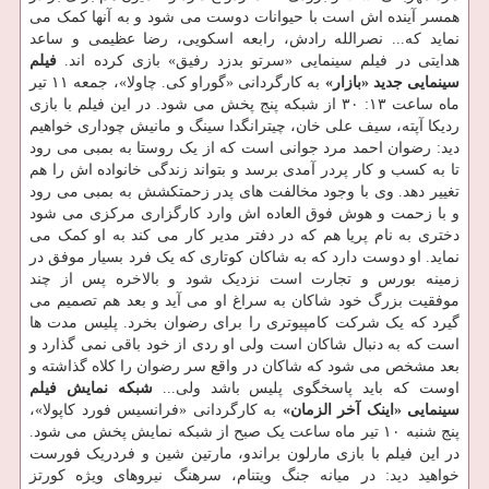
همسر آینده اش است با حیوانات دوست می شود و به آنها کمک می
نماید که... نصرالله رادش، رابعه اسکویی، رضا عظیمی و ساعد
هدایتی در فیلم سینمایی «سرتو بدزد رفیق» بازی کرده اند.
فیلم
سینمایی جدید «بازار»
به کارگردانی «گوراو کی. چاولا»، جمعه ۱۱ تیر
ماه ساعت ۱۳: ۳۰ از شبکه پنج پخش می شود. در این فیلم با بازی
ردیکا آپته، سیف علی خان، چیترانگدا سینگ و مانیش چوداری خواهیم
دید: رضوان احمد مرد جوانی است که از یک روستا به بمبی می رود
تا به کسب و کار پردر آمدی برسد و بتواند زندگی خانواده اش را هم
تغییر دهد. وی با وجود مخالفت های پدر زحمتکشش به بمبی می رود
و با زحمت و هوش فوق العاده اش وارد کارگزاری مرکزی می شود
دختری به نام پریا هم که در دفتر مدیر کار می کند به او کمک می
نماید. او دوست دارد که به شاکان کوتاری که یک فرد بسیار موفق در
زمینه بورس و تجارت است نزدیک شود و بالاخره پس از چند
موفقیت بزرگ خود شاکان به سراغ او می آید و بعد هم تصمیم می
گیرد که یک شرکت کامپیوتری را برای رضوان بخرد. پلیس مدت ها
است که به دنبال شاکان است ولی او ردی از خود باقی نمی گذارد و
بعد مشخص می شود که شاکان در واقع سر رضوان را کلاه گذاشته و
اوست که باید پاسخگوی پلیس باشد ولی...
شبکه نمایش
فیلم
سینمایی «اینک آخر الزمان»
به کارگردانی «فرانسیس فورد کاپولا»،
پنج شنبه ۱۰ تیر ماه ساعت یک صبح از شبکه نمایش پخش می شود.
در این فیلم با بازی مارلون براندو، مارتین شین و فردریک فورست
خواهید دید: در میانه جنگ ویتنام، سرهنگ نیروهای ویژه کورتز