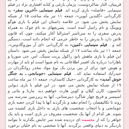
قریبیان، الناز شاکردوست، پژمان بازغی و کتانه افشاری نژاد در فیلم
سینمایی «فاصله» بازی کرده اند.
فیلم سینمایی «آخرین سفر»
به
کارگردانی «گلندین آیوین»، جمعه ۱۱ تیر ماه ساعت ۱۵ از شبکه
نمایش پخش می شود. در خلاصه داستان این فیلم با بازی هوگو
ویوینگ و تام راسل آمده است: پسربچه‎ای به نام چوک به همراه
پدرش سفری را به سرتاسر استرالیا آغاز می‎کنند، چون که قانون
تلاش دارد تا پدرش را به خاطر جرمی که انجام داده است، دستگیر
کند و...
فیلم سینمایی «کمین»
به کارگردانی «ای آر موروگادوس»،
جمعه ۱۱ تیر ماه ساعت ۱۷ از شبکه نمایش پخش می شود. داستان
این فیلم با بازی ماهش بابو، راکول پریت سینگ، اس. جی سوریا و
باهارات؛ درباره یک افسر اطلاعاتی به نام شیوا است او باید از مهارت
و هوش خود برای از بین بردن یک نوع مواد مخدر روانگردان در
حیدرآباد استفاده نماید که...
فیلم سینمایی «جومانجی ـ به جنگل
خوش آمدید»
به کارگردانی «جیک کاسدان»، جمعه ۱۱ تیر ماه ساعت
۱۹ از شبکه نمایش پخش می شود. در این فیلم با بازی دیواین
جانسون، کارن گیلان و کوین هارت خواهیم دید: مارتا و بتانی و
اسپنسر و فریج چهار شاگرد دبیرستانی، آنها به زیرزمین مدرسه می
روند تا تکالیفشان را انجام دهند و بازگردند آنها با پیدا کردن جعبه بازی
جومانجی و با انتخاب شخصیت های بازی به داخل بازی کشیده می
شوند. هر کدام از آنها یک شخصیت معروف در بازی است و باید یک
جواهر را که از
مجسمه
ای دزدیده شده سر جایش بگذارند تا بتوانند
باردیگر به دنیای واقعی برگردند. آنها با شخصی به نام خلبان برخورد