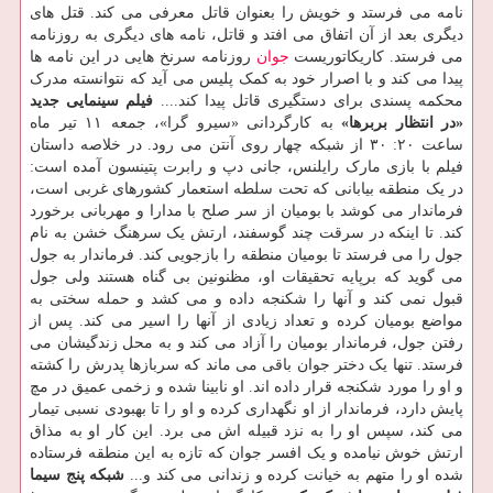
نامه می فرستد و خویش را بعنوان قاتل معرفی می کند. قتل های
دیگری بعد از آن اتفاق می افتد و قاتل، نامه های دیگری به روزنامه
می فرستد. کاریکاتوریست
جوان
روزنامه سرنخ هایی در این نامه ها
پیدا می کند و با اصرار خود به کمک پلیس می آید که نتوانسته مدرک
محکمه پسندی برای دستگیری قاتل پیدا کند....
فیلم سینمایی جدید
«در انتظار بربرها»
به کارگردانی «سیرو گرا»، جمعه ۱۱ تیر ماه
ساعت ۲۰: ۳۰ از شبکه چهار روی آنتن می رود. در خلاصه داستان
فیلم با بازی مارک رایلنس، جانی دپ و رابرت پتینسون آمده است:
در یک منطقه بیابانی که تحت سلطه استعمار کشورهای غربی است،
فرماندار می کوشد با بومیان از سر صلح با مدارا و مهربانی برخورد
کند. تا اینکه در سرقت چند گوسفند، ارتش یک سرهنگ خشن به نام
جول را می فرستد تا بومیان منطقه را بازجویی کند. فرماندار به جول
می گوید که برپایه تحقیقات او، مظنونین بی گناه هستند ولی جول
قبول نمی کند و آنها را شکنجه داده و می کشد و حمله سختی به
مواضع بومیان کرده و تعداد زیادی از آنها را اسیر می کند. پس از
رفتن جول، فرماندار بومیان را آزاد می کند و به محل زندگیشان می
فرستد. تنها یک دختر جوان باقی می ماند که سربازها پدرش را کشته
و او را مورد شکنجه قرار داده اند. او نابینا شده و زخمی عمیق در مچ
پایش دارد، فرماندار از او نگهداری کرده و او را تا بهبودی نسبی تیمار
می کند، سپس او را به نزد قبیله اش می برد. این کار او به مذاق
ارتش خوش نیامده و یک افسر جوان که تازه به این منطقه فرستاده
شده او را متهم به خیانت کرده و زندانی می کند و...
شبکه پنج سیما