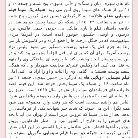
بام های شهر»، «نان و سنگ» و «آبی عمیق»، پنج شنبه و جمعه ۱۰ و
۱۱ تیر از شبکه های سیما روی آنتن می رود.
شبکه یک سیما
فیلم
سینمایی «عفو عادلانه»
به کارگردانی دستین دنیل کرتون، پنج شنبه
۱۰ تیر ماه ساعت ۲۳: ۱۵ از شبکه یک سیما پخش خواهد شد. در
خلاصه داستان فیلم با بازی مایکل بی. جردن، جیمی فاکس، بری
لارسون و اوشی جکسون جونیور آمده است: در آمریکا مردی
سیاهپوست که در جنگل درخت ها را قطع کرده و در کامیونش بار می
زند؛ به جرم قتل یک سفید پوست، دستگیر می شود. پلیسِ نژاد
پرستِ آمریکا برای آن که برای این قتل الزاماً مجرمی پیدا کند و در
بین سیاه پوستان ایجاد وحشت کند؛ با پرونده ای ساختگی وی را متهم
به قتل می کند. اما وکیلش علیرغم مخالفت شهردار و... که همگی
سفید پوست هستند؛ بی گناهی وی را اثبات و او را آزاد می کند. اما...
فیلم سینمایی «ویلایی ها»
به کارگردانی «منیر قیدی»، جمعه ۱۱ تیر
ماه ساعت ۱۶ از شبکه یک سیما پخش خواهد شد. این فیلم قصه
خانواده های فرماندهان سپاه و ارتش در سال ۱۳۶۵ است. عزیز زن
۵۰ ساله ای است که همراه نوه هایش وارد مجموعه ویلاها می شود.
الیاس هم راننده بسیجی است که هر وقت وارد مجموعه می شود
همه نگران این می شوند که شاید خبر شهادت یکی از فرماندهان را
بدهد. بعد از مدتی سیما که عروس عزیز است از تهران می آید تا بچه
های خویش را به خارج از کشور ببرد و... طناز طباطبایی، پریناز
ایزدیار، آناهیتا افشار، علی شادمان و ثریا قاسمی در این فیلم نقش
آفرینی کرده اند.
شبکه دو سیما
فیلم سینمایی «گوریل سفید»
به