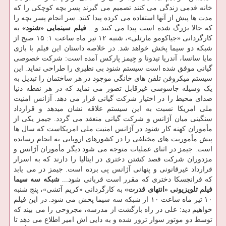
خانه قدمی زندگی می کنند تصمیم می گیرند پسر بچه کوچکی را که
مدت ها پیش از آنها استفاده می کرده پیدا کنند. سر انجام پسر بچه را
که حالا بزرگ شده است پیدا می کنند و...
فیلم سینمایی «شنود»
به
کارگردانی «جیاکومو مارتلی»، شنبه ۱۲ تیر ماه ساعت ۱: ۱۵ صبح از
شبکه دو سیما پخش خواهد شد. در خلاصه داستان این فیلم با بازی
مایا سانسا، آندریا تیدونا و جِیمز پارکس آمده است: شرکت خصوصی
گیانی موفق شده است سیستم شنود بی نظیری را طراحی نماید. این
سیستم میکروفن تلفن های خانگی موجود در هر ساختمان را تبدیل به
یک وسیله جاسوسی غیرقابل تصور می نماید که در هر نقطه دنیا
صدای محیط را در اختیار شرکت گیانی قرار می دهد. آژانس امنیت
ملی امریکا نسبت به این سیستم علاقه نشان میدهد و قرارداد
سنگینی میان آژانس و شرکت گیانی منعقد می گردد. جیمز یکی از
مأموران کهنه کار شنود در آژانس امنیت ملی امریکاست که سال ها
پیش مأموریت های مختلفی را در کشورهای اروپایی به انجام رسانده
است. جیمز در اثنای عملیات متوجه می شود دیگر مأموران آژانس و
مزدوران شرکت قصد کشتن دختری در ایتالیا را دارند که به اسرار
قرارداد غیرقانونی و پنهانی آژانس پی برده است. جیمز در می یابد
که فرانچسکا دختری که مقرر است قربانی شود...
شبکه سه سیما
فیلم تلویزیونی «انتهای قدرت»
به کارگردانی «کریم آتشی»، پنج شنبه
۱۰ تیر ماه ساعت ۱۰ از شبکه سه سیما پخش می شود. در این فیلم
خواهیم دید: علی در راه بازگشت از مدرسه، مجروحی را می بیند که
توسط دو موتور سوار ترور شده و به دایی اش امیر اطلاع می دهد تا