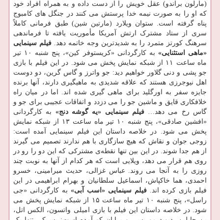
(مارلون براندو) عقل خویش را از دست داده و به همراه افراد خود
که او را به صورت نیمه خدا پرستش می کنند در جنگل های کامبوج
پناه گرفته است. ستوان ویلارد (مارتین شین) طبق فرمانی کاملاً
سری از ستاد مشترک ارتش آمریکا مأموریت یافته تا فرماندهی
سرهنگ کورتز متمرد را به شدیدترین وجه خاتمه دهد.
فیلم سینمایی
«ماهی استثنایی»
به کارگردانی «کریستوفر کین»، پنج شنبه ۱۰ تیر
ماه ساعت ۱۱ از شبکه نمایش پخش می شود. در این فیلم با بازی
جو پشی و دنی گلاور خواهیم دید: جو واترز و گاس گرین، دو دوست
اهل نیوجرزی هستند که علاقه شدیدی به ماهیگیری دارند، آنها برنده
جایزه سفر به اورگلید برای ماهی گیری شده اند. اما در میان راه
خلافکاری قایق و ماشین جو را می دزدد و اتفاقات عجیبی برای جو و
گاس رخ می دهد…
فیلم سینمایی «یه گوشه دنج»
به کارگردانی
«افشین صادقی»، پنج شنبه ۱۰ تیر ماه ساعت ۱۳ از شبکه نمایش
پخش می شود. در خلاصه داستان این فیلم سینمایی آمده است:
زوجی جوان و نقاش که هیچ سازگاری با هم ندارند تصمیم می گیرند
از هم جدا شوند. در این بین تنها نقطه‌ی مشترکی که این دو را رو در
روی هم قرار می دهد، ویلایی است که هر کدام از آنها به نوبت چند
روزی را به آنجا می روند. عباس غزالی، حدیث میرامینی، خسرو
احمدی، هما خاکپاش، اسماعیل سلطانیان و بهرام ابراهیمی در این
فیلم بازی کرده اند.
فیلم سینمایی «اسب آبی»
به کارگردانی «جی
راسل»، پنج شنبه ۱۰ تیر ماه ساعت ۱۵ از شبکه نمایش پخش می
شود. در خلاصه داستان این فیلم با بازی امیلی واتسون، الکس اتل،
بن چاپلین، دیوید موریسی و برایان کو آمده است: پسرکی تنها یک