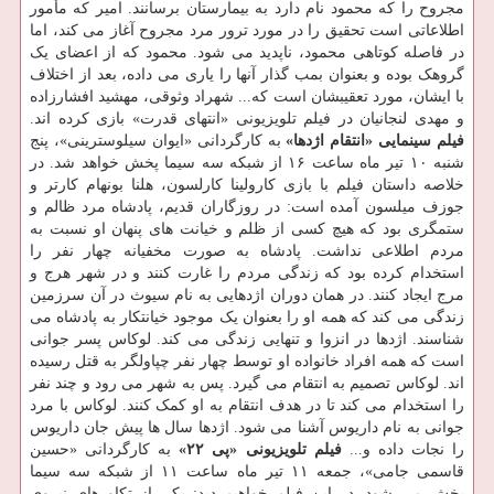
مجروح را که محمود نام دارد به بیمارستان برسانند. امیر که مأمور
اطلاعاتی است تحقیق را در مورد ترور مرد مجروح آغاز می کند، اما
در فاصله کوتاهی محمود، ناپدید می شود. محمود که از اعضای یک
گروهک بوده و بعنوان بمب گذار آنها را یاری می داده، بعد از اختلاف
با ایشان، مورد تعقیبشان است که... شهراد وثوقی، مهشید افشارزاده
و مهدی لنجانیان در فیلم تلویزیونی «انتهای قدرت» بازی کرده اند.
فیلم سینمایی «انتقام اژدها»
به کارگردانی «ایوان سیلوسترینی»، پنج
شنبه ۱۰ تیر ماه ساعت ۱۶ از شبکه سه سیما پخش خواهد شد. در
خلاصه داستان فیلم با بازی کارولینا کارلسون، هلنا بونهام کارتر و
جوزف میلسون آمده است: در روزگاران قدیم، پادشاه مرد ظالم و
ستمگری بود که هیچ کسی از ظلم و خیانت های پنهان او نسبت به
مردم اطلاعی نداشت. پادشاه به صورت مخفیانه چهار نفر را
استخدام کرده بود که زندگی مردم را غارت کنند و در شهر هرج و
مرج ایجاد کنند. در همان دوران اژدهایی به نام سیوث در آن سرزمین
زندگی می کند که همه او را بعنوان یک موجود خیانتکار به پادشاه می
شناسند. اژدها در انزوا و تنهایی زندگی می کند. لوکاس پسر جوانی
است که همه افراد خانواده او توسط چهار نفر چپاولگر به قتل رسیده
اند. لوکاس تصمیم به انتقام می گیرد. پس به شهر می رود و چند نفر
را استخدام می کند تا در هدف انتقام به او کمک کنند. لوکاس با مرد
جوانی به نام داریوس آشنا می شود. اژدها سال ها پیش جان داریوس
را نجات داده و...
فیلم تلویزیونی «پی ۲۲»
به کارگردانی «حسین
قاسمی جامی»، جمعه ۱۱ تیر ماه ساعت ۱۱ از شبکه سه سیما
پخش می شود. در این فیلم خواهیم دید: یکی از تکاورهای نیروی