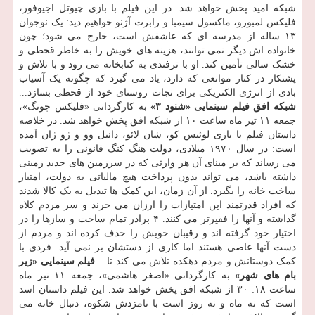
شبکه امید پخش خواهد شد. در این فیلم با بازی چیوتل اجیوفور،
فلیکس لمبورو، ماکسول سیمبا و رابرت آژنو خواهیم دید: یک نوجوان
۱۳ ساله از مدرسه ای که عاشقش است، خارج می شود؛ چون
خانواده اش دیگر نمی توانند، هزینه های خویش را به خاطر قحطی و
خشک سالی تأمین کند. او با ترفندی به کتابخانه می رود و با تلاش و
پشتکار در کنار موانعی که دارد، یاد می گیرد که چگونه یک آسیاب
بادی از انرژی الکتریکی برای نجات روستای خود از قحطی بسازد...
شبکه افق
فیلم سینمایی «شنود ۳»
به کارگردانی «فلیکس چونگ»،
جمعه ۱۱ تیر ماه ساعت ۱۰ از شبکه افق پخش خواهد شد. در خلاصه
داستان فیلم با بازی لوئیس کو، شان لائو، دانیل وو و ژو ژان آمده
است: در سال ۱۹۷۰ میلادی، دولت هنگ کنگ قانونی را به تصویب
می رساند که بر مبنای آن هر وارثی که در سرزمین های جدید زمینی
داشته باشد، می تواند بدون پرداخت هیچ مالیاتی به دولت، امتیاز
ساخت خانه را بگیرد. از آن زمان، این کمک ها تبدیل به یک کالا شدند
که افراد قدرتمند این امتیازات را ارزان می خرند و سر مردم کلاه
گذاشته و آنها را فقیرتر می کنند. ۴ برادر تمام ساخت و سازها را در
اختیار خود گرفته اند و رقیبان خویش را حذف کرده اند و مردم از
دست آنها عاصی هستند اما کاری از دستشان بر نمی آید. فردی با
کمک دوستانش و مردم دهکده تلاش می کند تا...
فیلم سینمایی «زیر
بام های شهر»
به کارگردانی «اصغر هاشمی»، جمعه ۱۱ تیر ماه
ساعت ۱۸: ۳۰ از شبکه افق پخش خواهد شد. این فیلم داستان اسد
است که نه ماه و نه روز است با نامزدش شکوه، دنبال خانه می