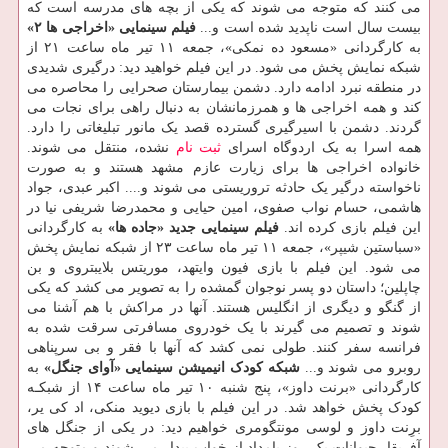
می کنند که متوجه می شوند که یکی از بچه های مدرسه است که
بیست سال است ناپدید شده است و...
فیلم سینمایی «اخراجی ها ۲»
به کارگردانی «مسعود ده نمکی»، جمعه ۱۱ تیر ماه ساعت ۲۱ از
شبکه نمایش پخش می شود. در این فیلم خواهید دید: درگیری شدیدی
در منطقه نبرد ادامه دارد. دشمن بیمارستان صحرایی را محاصره می
کند و همه اخراجی ها و همرزمانشان به دنبال راهی برای نجات می
گردند. دشمن با اسیرگیری گسترده قصد یک مانور تبلیغاتی را دارد.
همه اسرا به یک اردوگاه اسرای
ثبت نام
نشده، منتقل می شوند.
خانواده اخراجی ها برای زیارت عازم مشهد هستند و به صورت
ناخواسته درگیر یک حادثه تروریستی می شوند و.... اکبر عبدی، جواد
هاشمی، حسام نواب صفوی، امین حیایی و محمدرضا شریفی نیا در
این فیلم بازی کرده اند.
فیلم سینمایی جدید «جاده ها»
به کارگردانی
«سباستین شیپر»، جمعه ۱۱ تیر ماه ساعت ۲۳ از شبکه نمایش پخش
می شود. این فیلم با بازی فیون وایتهد، موریتس بلایبتروی و بن
چاپلین؛ داستان دو پسر نوجوان گمشده را به تصویر می کشد که یکی
از گنگو و دیگری از انگلیس هستند. آنها در مراکش با هم آشنا می
شوند و تصمیم می گیرند با یک خودروی مسافرتی سرقت شده به
فرانسه سفر کنند. طولی نمی کشد که آنها با فقر و بی سرپناهی
روبرو می شوند و...
شبکه کودک
انیمیشن سینمایی «آوای جنگل»
به
کارگردانی «برنت داوز»، پنج شنبه ۱۰ تیر ماه ساعت ۱۴ از شبکـه
کودک پخش خواهد شد. در این فیلم با بازی دیوید منکی، اد کی یر،
برِنت داوز و لوسی مونتگومری خواهیم دید: در یکی از جنگل های
آفریقا، حیوانات یک روز بامداد از خواب بیدار می شوند و متوجه می