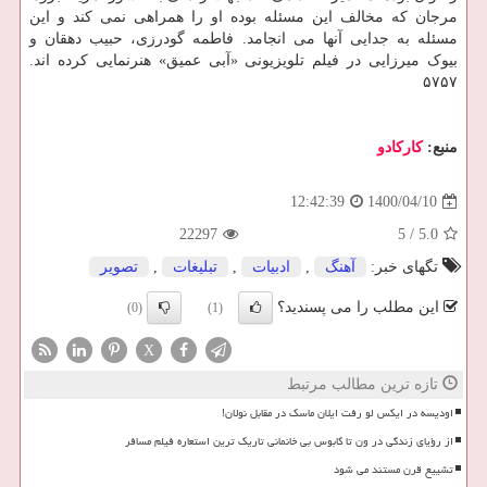
مرجان که مخالف این مسئله بوده او را همراهی نمی کند و این
مسئله به جدایی آنها می انجامد. فاطمه گودرزی، حبیب دهقان و
بیوک میرزایی در فیلم تلویزیونی «آبی عمیق» هنرنمایی کرده اند.
۵۷۵۷
منبع:
كاركادو
1400/04/10
12:42:39
22297
5
/
5.0
تگهای خبر:
آهنگ
,
ادبیات
,
تبلیغات
,
تصویر
این مطلب را می پسندید؟
(0)
(1)
X
تازه ترین مطالب مرتبط
اودیسه در ایکس لو رفت ایلان ماسک در مقابل نولان!
از رؤیای زندگی در ون تا کابوس بی خانمانی تاریک ترین استعاره فیلم مسافر
تشییع قرن مستند می شود