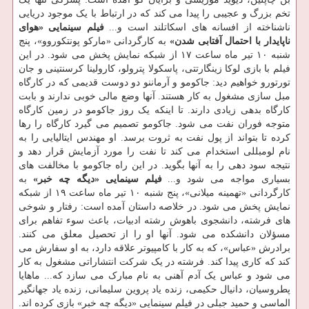
تخم بزرگ و عجیبی را پیدا می کند که در ارتباط با یک موجود دریایی
ناشناخته از افسانه های اسکاتلند است و...
فیلم سینمایی «هوای
ناپایدار با احتمال آفتابی شدن»
به کارگردانی «مارکو پونتکوروو»، پنج
شنبه ۱۰ تیر ماه ساعت ۱۷ از شبکه نمایش پخش می شود. در این
فیلم با بازی لوکا زینگارتتی، پاسکولا پترولو، کارولینا کرسنتینی و جان
تورتورو خواهیم دید: جاکومو و آرماننو دو دوست قدیمی که در کارگاه
مبل سازی مشغول به کار هستند. آنها وضع مالی خوبی ندارند و بابت
کارگاه بدهی زیادی دارند. تا اینکه یک روز جاکومو در زمین کارگاه
متوجه فوران نفت می شود. جاکومو تصمیم می گیرد کارگاه را رها
کرده تا بتواند از پول نفت به ثروت برسد. او مهندس ایتالیایی را به
نام لومبللی استخدام می کند تا نفت را مورد آزمایش قرار دهد و
نتیجه سود دهی را به آنها بگوید. در این راه جاکومو با مخالفت های
بسیاری مواجه می شود و...
فیلم سینمایی «دیگه چه خبر»
به
کارگردانی «تهمینه میلانی»، پنج شنبه ۱۰ تیر ماه ساعت ۱۹ از شبکه
نمایش پخش می شود. در خلاصه داستان آمده است: رفتار و شوخی
های فرشته، دانشجوی باهوش رشته ادبیات، باعث سوء تفاهم برای
مسؤلان دانشکده می شود. آنها او را از تحصیل معلق می کنند.
برادرش «عباس»، که به کار با کامپیوتر علاقه دارد، به او سفارش می
کند که کاری پیدا کند. فرشته در یک شرکت انتشاراتی مشغول به کار
می شود و عباس یک آدم آهنی به نام مبارک می سازد که... ماهایا
پطروسیان، دانیال حکیمی، زنده یاد پروین سلیمانی، زنده یاد جهانگیر
الماسی و حمید جبلی در فیلم سینمایی «دیگه چه خبر» بازی کرده اند.