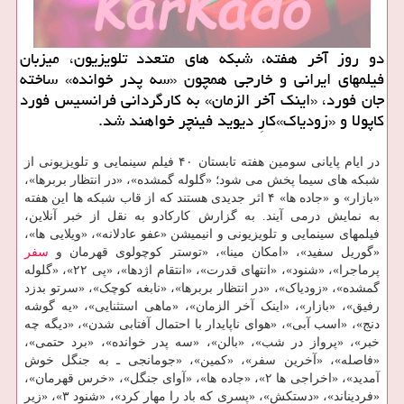
دو روز آخر هفته، شبکه های متعدد تلویزیون، میزبان
فیلمهای ایرانی و خارجی همچون «سه پدر خوانده» ساخته
جان فورد، «اینک آخر الزمان» به کارگردانی فرانسیس فورد
کاپولا و «زودیاک»کارِ دیوید فینچر خواهند شد.
در ایام پایانی سومین هفته تابستان ۴۰ فیلم سینمایی و تلویزیونی از
شبکه های سیما پخش می شود؛ «گلوله گمشده»، «در انتظار بربرها»،
«بازار» و «جاده ها» ۴ اثر جدیدی هستند که از قاب شبکه ها این هفته
به نمایش درمی آیند. به گزارش کارکادو به نقل از خبر آنلاین،
فیلمهای سینمایی و تلویزیونی و انیمیشن «عفو عادلانه»، «ویلایی ها»،
«گوریل سفید»، «امکان مینا»، «توستر کوچولوی قهرمان و
سفر
پرماجرا»، «شنود»، «انتهای قدرت»، «انتقام اژدها»، «پی ۲۲»، «گلوله
گمشده»، «زودیاک»، «در انتظار بربرها»، «نابغه کوچک»، «سرتو بدزد
رفیق»، «بازار»، «اینک آخر الزمان»، «ماهی استثنایی»، «یه گوشه
دنج»، «اسب آبی»، «هوای ناپایدار با احتمال آفتابی شدن»، «دیگه چه
خبر»، «پرواز در شب»، «بالن»، «سه پدر خوانده»، «برد حتمی»،
«فاصله»، «آخرین سفر»، «کمین»، «جومانجی ـ به جنگل خوش
آمدید»، «اخراجی ها ۲»، «جاده ها»، «آوای جنگل»، «خرس قهرمان»،
«فردیناند»، «دستکش»، «پسری که باد را مهار کرد»، «شنود ۳»، «زیر