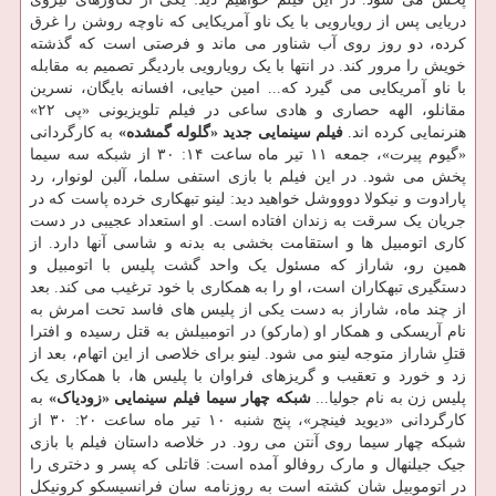
دریایی پس از رویارویی با یک ناو آمریکایی که ناوچه روشن را غرق
کرده، دو روز روی آب شناور می ماند و فرصتی است که گذشته
خویش را مرور کند. در انتها با یک رویارویی باردیگر تصمیم به مقابله
با ناو آمریکایی می گیرد که... امین حیایی، افسانه بایگان، نسرین
مقانلو، الهه حصاری و هادی ساعی در فیلم تلویزیونی «پی ۲۲»
هنرنمایی کرده اند.
فیلم سینمایی جدید «گلوله گمشده»
به کارگردانی
«گیوم پیرت»، جمعه ۱۱ تیر ماه ساعت ۱۴: ۳۰ از شبکه سه سیما
پخش می شود. در این فیلم با بازی استفی سلما، آلبن لونوار، رد
پارادوت و نیکولا دوووشل خواهید دید: لینو تبهکاری خرده پاست که در
جریان یک سرقت به زندان افتاده است. او استعداد عجیبی در دست
کاری اتومبیل ها و استقامت بخشی به بدنه و شاسی آنها دارد. از
همین رو، شاراز که مسئول یک واحد گشت پلیس با اتومبیل و
دستگیری تبهکاران است، او را به همکاری با خود ترغیب می کند. بعد
از چند ماه، شاراز به دست یکی از پلیس های فاسد تحت امرش به
نام آریسکی و همکار او (مارکو) در اتومبیلش به قتل رسیده و افترا
قتلِ شاراز متوجه لینو می شود. لینو برای خلاصی از این اتهام، بعد از
زد و خورد و تعقیب و گریزهای فراوان با پلیس ها، با همکاری یک
پلیس زن به نام جولیا...
شبکه چهار سیما
فیلم سینمایی «زودیاک»
به
کارگردانی «دیوید فینچر»، پنج شنبه ۱۰ تیر ماه ساعت ۲۰: ۳۰ از
شبکه چهار سیما روی آنتن می رود. در خلاصه داستان فیلم با بازی
جیک جیلنهال و مارک روفالو آمده است: قاتلی که پسر و دختری را
در اتوموبیل شان کشته است به روزنامه سان فرانسیسکو کرونیکل