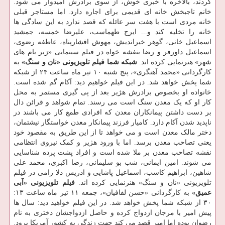
گردند، بالاخره با خبری خوش، از سوی برادرش امیدوار می شود.
خانم تاجبخش خانه ای قدیمی برای اجاره دارد. اما مستاجر قبلی
خانه مردی است با هفت سر عائله که قصد ندارد به این سادگی ها
خانه را تخلیه کند و... ایرج طهماسب، علیرضا خمسه، جمشید
اسماعیل خانی، گوهر خیراندیش، مهوش افشارپناه، عاطفه رضوی،
اسماعیل داورفر و رضا بنفشه خواه در فیلم سینمایی «زیر بام های
شهر» هنرنمایی کرده اند.
شبکه شما
فیلم تلویزیونی «نان و سنگ»
به
کارگردانی «محمد آهنگری»، پنج شنبه ۱۰ تیر ماه ساعت ۲۴ از شبکه
شما پخش خواهد شد. در این فیلم خواهیم دید: آکام گم شده است.
خانواده او بخصوص برادرش هژیر بعد از پی گیری مستمر به محل
کار او که یک معدن سنگ است می رسند. تمام شواهد و قرائن دال
بر دست داشتن پیمانکاران معدن که افرادی طمع کار می باشند در
ناپدید شدن آکام دارد. کامیار فرزند پیمانکار معدن خواستگار نیشتمان،
دختر مالک معدن است و می خواهد تا از این طریق به مقصود خود
یعنی تصاحب معدن برسد. اما با ورود هژیر و کمک نیروی انتظامی
نقشه تصاحب معدن بر ملا شده است و افراد پشت پرده شناسایی
می شوند. امین ایمانی، شب بو سلیمانی، رضا اکبری، محمد علی
شاهین، ابراهیم کاسب، اسماعیل پاشایی و ادریس دلا رامی در فیلم
تلویزیونی «نان و سنگ» هنرنمایی کرده اند.
فیلم تلویزیونی «آبی
عمیق»
به کارگردانی «حسن لفافیان»، جمعه ۱۱ تیر ماه ساعت ۱۳:
۳۰ از شبکه شما پخش خواهد شد. در این فیلم خواهید دید: سال ها
پیش امیر با مرجان ازدواج کرده و حاصل ازدواجشان دختری به نام
رضوان بوده اما امیر قصد می کند جهت زندگی به کشور آمریکا برود.